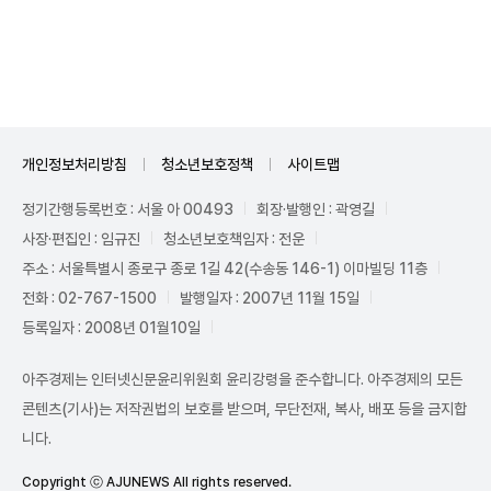
Unmute
개인정보처리방침
청소년보호정책
사이트맵
정기간행등록번호 : 서울 아 00493
회장·발행인 : 곽영길
사장·편집인 : 임규진
청소년보호책임자 : 전운
주소 : 서울특별시 종로구 종로 1길 42(수송동 146-1) 이마빌딩 11층
전화 : 02-767-1500
발행일자 : 2007년 11월 15일
등록일자 : 2008년 01월10일
아주경제는 인터넷신문윤리위원회 윤리강령을 준수합니다. 아주경제의 모든
콘텐츠(기사)는 저작권법의 보호를 받으며, 무단전재, 복사, 배포 등을 금지합
니다.
Copyright ⓒ AJUNEWS All rights reserved.