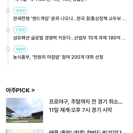
14분전
관세전쟁 '엔드게임' 윤곽 나오나…한국 新통상정책 교두보 활
용해야
17분전
섬유패션 글로벌 경쟁력 키운다…산업부 15개 과제 180억 지
원
18분전
농식품부, '천원의 아침밥' 참여 200개 대학 선정
아주PICK >
프로야구, 주말까지 전 경기 취소…
11일 재개·오후 7시 경기 시작
태풍 '돌핀'·'찬홈' 한반도 빗겨간다…