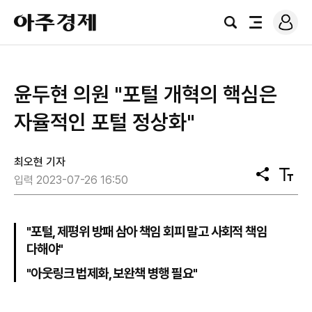
로
아
그
검
전
주
인
색
체
경
메
제
뉴
윤두현 의원 "포털 개혁의 핵심은
자율적인 포털 정상화"
최오현 기자
공
텍
입력 2023-07-26 16:50
유
스
트
크
기
"포털, 제평위 방패 삼아 책임 회피 말고 사회적 책임
다해야"
"아웃링크 법제화, 보완책 병행 필요"