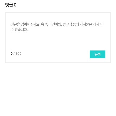
댓글
0
0
/ 300
등록