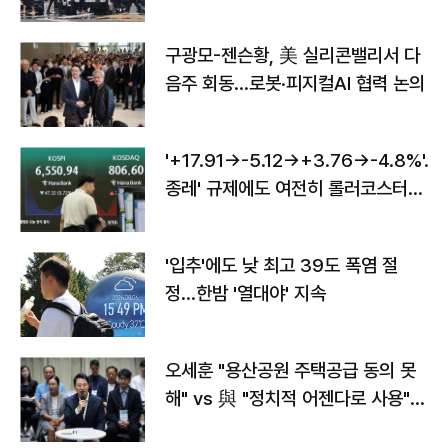
구광모-젠슨황, 美 실리콘밸리서 다
음주 회동…로봇·피지컬AI 협력 논의
'+17.91→-5.12→+3.76→-4.8%'…'
종레' 규제에도 여전히 롤러코스터
타는 코스피
'입추'에도 낮 최고 39도 폭염 절
정…한밤 '열대야' 지속
오세훈 "용산공원 주택공급 동의 못
해" vs 與 "정치적 어젠다로 사용"
맞불