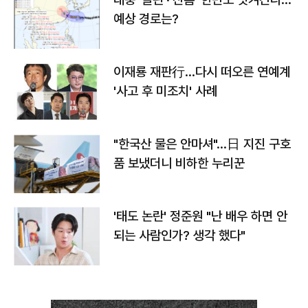
예상 경로는?
이재룡 재판行…다시 떠오른 연예계
'사고 후 미조치' 사례
"한국산 물은 안마셔"…日 지진 구호
품 보냈더니 비하한 누리꾼
'태도 논란' 정준원 "난 배우 하면 안
되는 사람인가? 생각 했다"