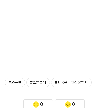
#윤두현
#포털정책
#한국온라인신문협회
0
0