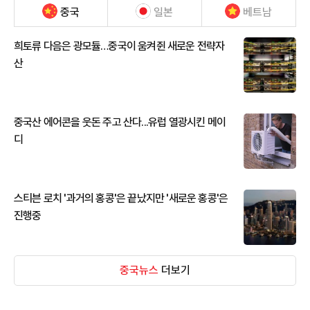
중국
일본
베트남
희토류 다음은 광모듈…중국이 움켜쥔 새로운 전략자
산
중국산 에어콘을 웃돈 주고 산다...유럽 열광시킨 메이
디
스티븐 로치 '과거의 홍콩'은 끝났지만 '새로운 홍콩'은
진행중
중국뉴스
더보기