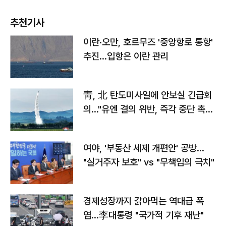
추천기사
이란·오만, 호르무즈 '중앙항로 통항'
추진…입항은 이란 관리
靑, 北 탄도미사일에 안보실 긴급회
의…"유엔 결의 위반, 즉각 중단 촉
구"
여야, '부동산 세제 개편안' 공방…
"실거주자 보호" vs "무책임의 극치"
경제성장까지 갉아먹는 역대급 폭
염…李대통령 "국가적 기후 재난"