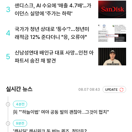
샌디스크, AI 수요에 '매출 4.7배'…가
3
이던스 실망에 '주가는 하락'
국가가 청년 상대로 '통수'?...청년미
4
래적금 12% 준다더니 "응, 오류야"
신남성연대 배인규 대표 사망…인천 아
5
파트서 숨진 채 발견
실시간 뉴스
08.07 08:43
UPDATE
4분전
與 "'하늘이법' 여야 공동 발의 괜찮아…그것이 협치"
9분전
'캐시딜' 캐시워크 돈 버는 퀴즈, 정답은?