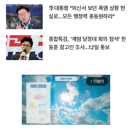
李대통령 "외신서 보던 폭염 상황 현
실로…모든 행정력 총동원하라"
종합특검, '계엄 당정대 회의 참석' 한
동훈 참고인 조사...12일 통보
더보기
arrow_forward_ios