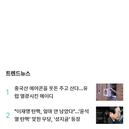
트렌드뉴스
중국산 에어콘을 웃돈 주고 산다...유
1
럽 열광시킨 메이디
"이재명 탄핵, 얼마 안 남았다"...'윤석
2
열 탄핵' 맞힌 무당, '성지글' 등장