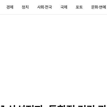
경제
정치
사회·전국
국제
포토
문화·연예