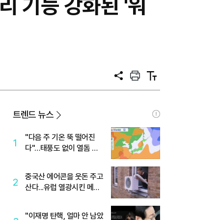
리 기능 강화된 '워
공
프
텍
유
린
스
트
트
크
기
트렌드 뉴스
"다음 주 기온 뚝 떨어진
1
다"…태풍도 없이 열돔 박
살 낸 '이것'
중국산 에어콘을 웃돈 주고
2
산다...유럽 열광시킨 메이
디
"이재명 탄핵, 얼마 안 남았