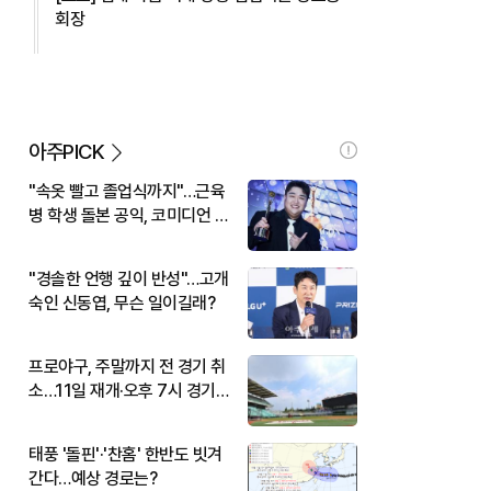
회장
아주PICK
"속옷 빨고 졸업식까지"…근육
병 학생 돌본 공익, 코미디언 김
규원이었다
"경솔한 언행 깊이 반성"…고개
숙인 신동엽, 무슨 일이길래?
프로야구, 주말까지 전 경기 취
소…11일 재개·오후 7시 경기
시작
태풍 '돌핀'·'찬홈' 한반도 빗겨
간다…예상 경로는?