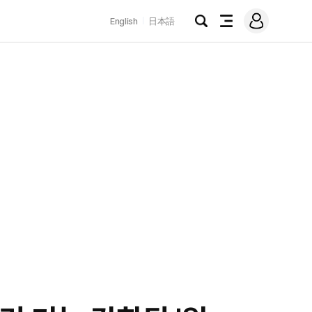
로
English
日本語
그
검
전
인
색
체
메
뉴