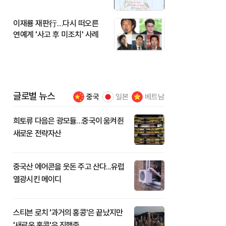
이재룡 재판行…다시 떠오른
연예계 '사고 후 미조치' 사례
글로벌 뉴스
중국
일본
베트남
희토류 다음은 광모듈…중국이 움켜쥔
새로운 전략자산
중국산 에어콘을 웃돈 주고 산다...유럽
열광시킨 메이디
스티븐 로치 '과거의 홍콩'은 끝났지만
'새로운 홍콩'은 진행중