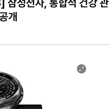
3] 삼성전자, 통합적 건강 관
 공개
이
미
지
확
대