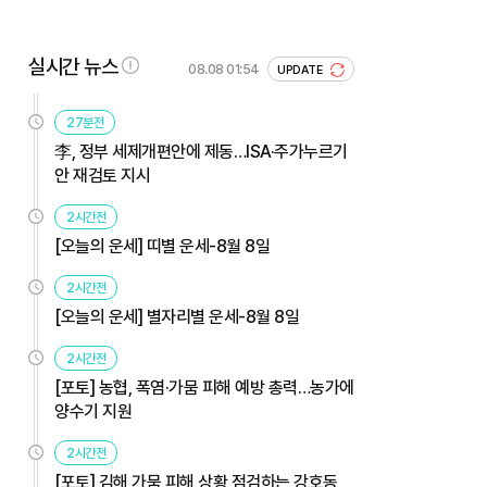
실시간 뉴스
08.08 01:54
UPDATE
27분전
李, 정부 세제개편안에 제동…ISA·주가누르기
안 재검토 지시
2시간전
[오늘의 운세] 띠별 운세-8월 8일
2시간전
[오늘의 운세] 별자리별 운세-8월 8일
2시간전
[포토] 농협, 폭염·가뭄 피해 예방 총력…농가에
양수기 지원
2시간전
[포토] 김해 가뭄 피해 상황 점검하는 강호동