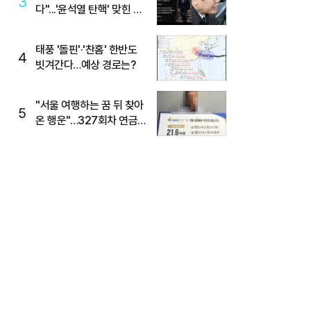
3
다"...'윤석열 탄핵' 맞힌 무
당, '성지글' 등장
태풍 '돌핀'·'찬홈' 한반도
4
빗겨간다…예상 경로는?
"서울 여행하는 꿈 뒤 찾아
5
온 행운"…327회차 연금
복권720+ 당첨번호조회
주목