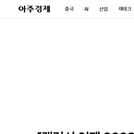
아
중국
AI
산업
재테크
주
경
제