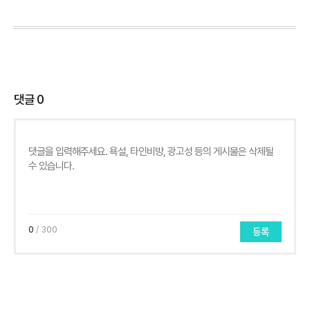
댓글
0
0
/ 300
등록