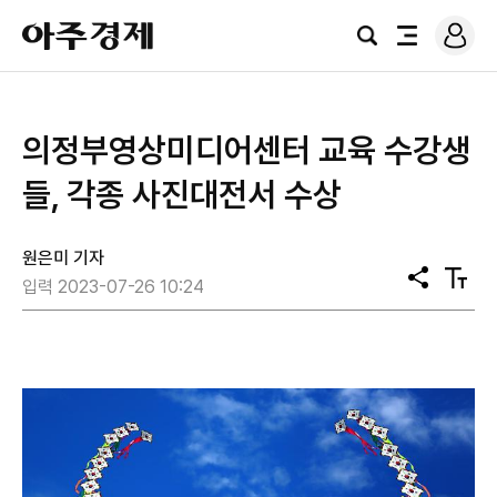
로
아
그
검
전
주
인
색
체
경
메
제
뉴
의정부영상미디어센터 교육 수강생
들, 각종 사진대전서 수상
원은미 기자
공
텍
입력 2023-07-26 10:24
유
스
트
크
기