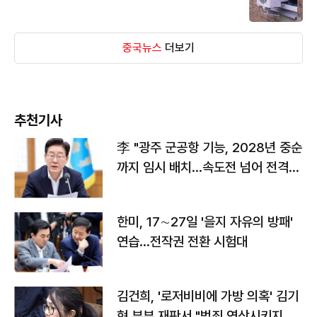
중국뉴스
더보기
추천기사
李 "광주 군공항 기능, 2028년 중순
까지 임시 배치…속도전 넘어 전격
전"
한미, 17∼27일 '을지 자유의 방패'
연습…전작권 전환 시험대
김건희, '로저비비에 가방 의혹' 김기
현 부부 재판서 "범죄 연상시키지 말