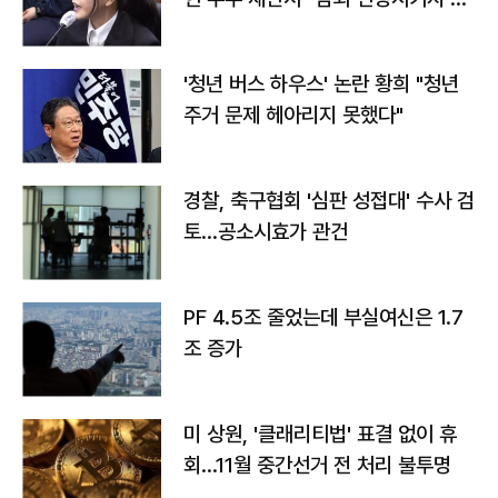
라"
'청년 버스 하우스' 논란 황희 "청년
주거 문제 헤아리지 못했다"
경찰, 축구협회 '심판 성접대' 수사 검
토…공소시효가 관건
PF 4.5조 줄었는데 부실여신은 1.7
조 증가
미 상원, '클래리티법' 표결 없이 휴
회…11월 중간선거 전 처리 불투명