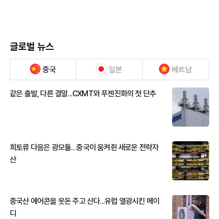
글로벌 뉴스
중국
일본
베트남
같은 출발, 다른 결말...CXMT와 푸젠진화의 첫 단추
희토류 다음은 광모듈…중국이 움켜쥔 새로운 전략자
산
중국산 에어콘을 웃돈 주고 산다...유럽 열광시킨 메이
디