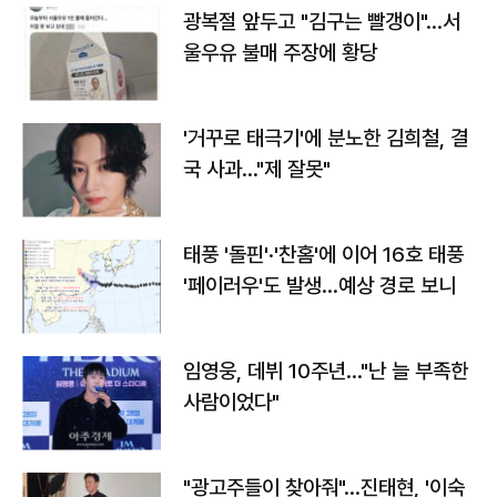
광복절 앞두고 "김구는 빨갱이"…서
울우유 불매 주장에 황당
'거꾸로 태극기'에 분노한 김희철, 결
국 사과…"제 잘못"
태풍 '돌핀'·'찬홈'에 이어 16호 태풍
'페이러우'도 발생…예상 경로 보니
임영웅, 데뷔 10주년…"난 늘 부족한
사람이었다"
"광고주들이 찾아줘"…진태현, '이숙