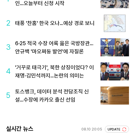
인…오늘부터 신청 시작
2
태풍 '찬홈' 한국 오나…예상 경로 보니
6·25 적국 수장 어록 읊은 국방장관…
3
안규백 '마오쩌둥 발언'에 자질론
'거꾸로 태극기', 북한 상징이었다? 이
4
재명·김민석까지…논란의 의미는
토스뱅크, 데이터 분석 전담조직 신
5
설…수장에 카카오 출신 선임
실시간 뉴스
08.10 20:05
UPDATE