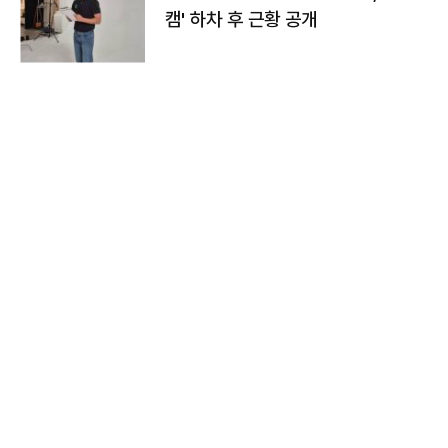
캠' 하차 후 근황 공개