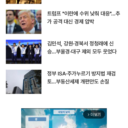
트럼프 "이란에 수위 낮춰 대응"…추
가 공격 대신 경제 압박
김민석, 강원·경북서 정청래에 신
승…부울경·대구 제외 모두 웃었다
정부 ISA·주가누르기 방지법 재검
토…부동산세제 개편안도 손질
더보기
arrow_forward_ios