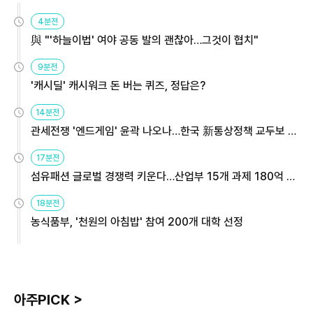
4분전
與 "'하늘이법' 여야 공동 발의 괜찮아…그것이 협치"
9분전
'캐시딜' 캐시워크 돈 버는 퀴즈, 정답은?
14분전
관세전쟁 '엔드게임' 윤곽 나오나…한국 新통상정책 교두보 활
용해야
17분전
섬유패션 글로벌 경쟁력 키운다…산업부 15개 과제 180억 지
원
18분전
농식품부, '천원의 아침밥' 참여 200개 대학 선정
아주PICK >