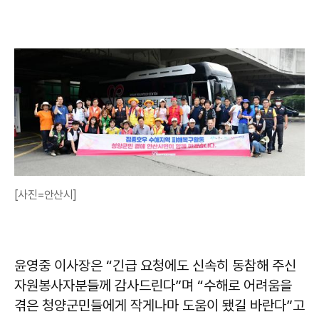
[사진=안산시]
윤영중 이사장은 “긴급 요청에도 신속히 동참해 주신
자원봉사자분들께 감사드린다”며 “수해로 어려움을
겪은 청양군민들에게 작게나마 도움이 됐길 바란다”고