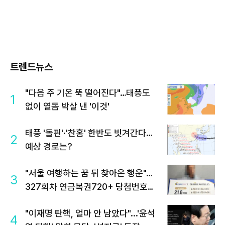
트렌드뉴스
"다음 주 기온 뚝 떨어진다"…태풍도
1
없이 열돔 박살 낸 '이것'
태풍 '돌핀'·'찬홈' 한반도 빗겨간다…
2
예상 경로는?
"서울 여행하는 꿈 뒤 찾아온 행운"…
3
327회차 연금복권720+ 당첨번호조
회 주목
"이재명 탄핵, 얼마 안 남았다"...'윤석
4