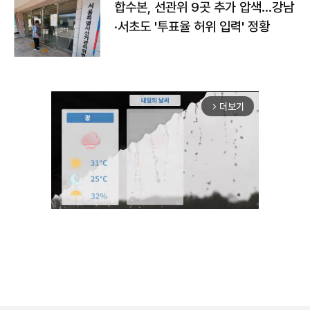
합수본, 선관위 9곳 추가 압색…강남
·서초도 '투표율 허위 입력' 정황
더보기
arrow_forward_ios
Mute