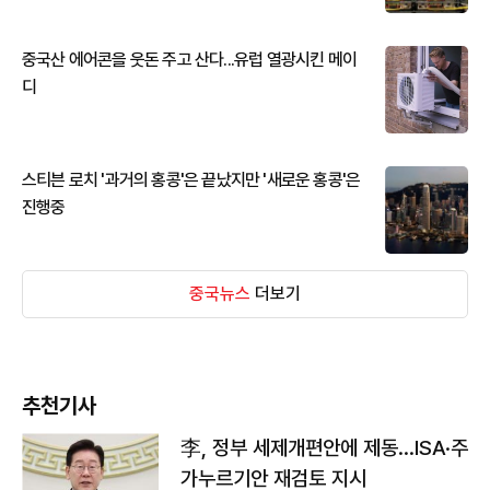
중국산 에어콘을 웃돈 주고 산다...유럽 열광시킨 메이
디
스티븐 로치 '과거의 홍콩'은 끝났지만 '새로운 홍콩'은
진행중
중국뉴스
더보기
추천기사
李, 정부 세제개편안에 제동…ISA·주
가누르기안 재검토 지시