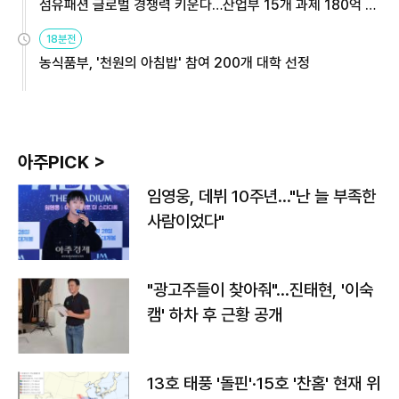
섬유패션 글로벌 경쟁력 키운다…산업부 15개 과제 180억 지
원
18분전
농식품부, '천원의 아침밥' 참여 200개 대학 선정
아주PICK >
임영웅, 데뷔 10주년…"난 늘 부족한
사람이었다"
"광고주들이 찾아줘"…진태현, '이숙
캠' 하차 후 근황 공개
13호 태풍 '돌핀'·15호 '찬홈' 현재 위