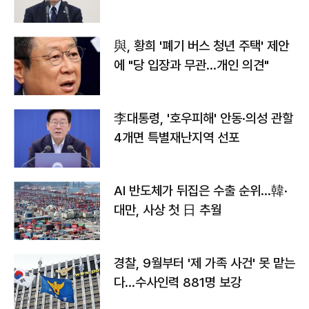
與, 황희 '폐기 버스 청년 주택' 제안
에 "당 입장과 무관…개인 의견"
李대통령, '호우피해' 안동·의성 관할
4개면 특별재난지역 선포
AI 반도체가 뒤집은 수출 순위…韓·
대만, 사상 첫 日 추월
경찰, 9월부터 '제 가족 사건' 못 맡는
다…수사인력 881명 보강