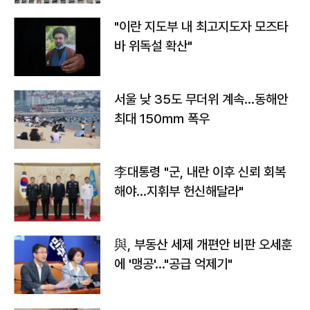
"이란 지도부 내 최고지도자 모즈타
바 위독설 확산"
서울 낮 35도 무더위 계속…동해안
최대 150㎜ 폭우
李대통령 "군, 내란 이후 신뢰 회복
해야…지휘부 헌신해달라"
與, 부동산 세제 개편안 비판 오세훈
에 '맹공'…"공급 억제기"