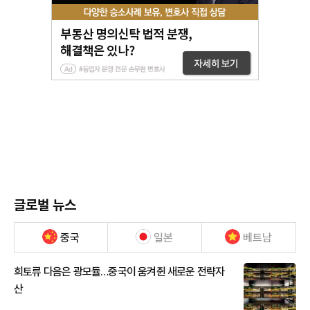
글로벌 뉴스
중국
일본
베트남
희토류 다음은 광모듈…중국이 움켜쥔 새로운 전략자
산