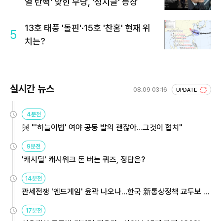
열 탄핵' 맞힌 무당, '성지글' 등장
13호 태풍 '돌핀'·15호 '찬홈' 현재 위
5
치는?
실시간 뉴스
08.09 03:16
UPDATE
4분전
與 "'하늘이법' 여야 공동 발의 괜찮아…그것이 협치"
9분전
'캐시딜' 캐시워크 돈 버는 퀴즈, 정답은?
14분전
관세전쟁 '엔드게임' 윤곽 나오나…한국 新통상정책 교두보 활
용해야
17분전