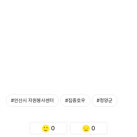
#안산시 자원봉사센터
#집중호우
#청양군
0
0