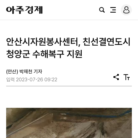
로
아
그
검
전
주
인
색
체
경
메
제
뉴
안산시자원봉사센터, 친선결연도시
청양군 수해복구 지원
(안산) 박재천 기자
공
텍
입력 2023-07-26 09:22
유
스
트
크
기