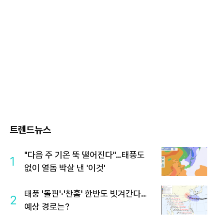
트렌드뉴스
"다음 주 기온 뚝 떨어진다"…태풍도
1
없이 열돔 박살 낸 '이것'
태풍 '돌핀'·'찬홈' 한반도 빗겨간다…
2
예상 경로는?