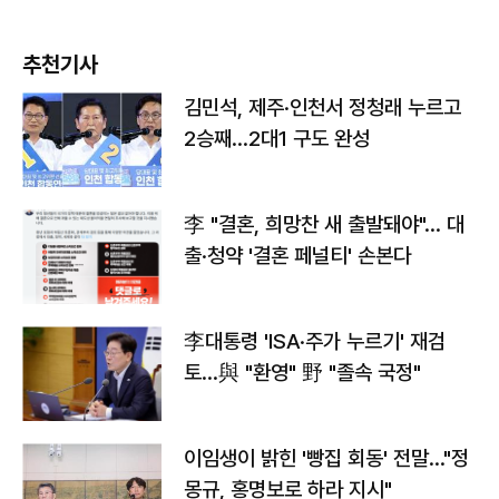
추천기사
김민석, 제주·인천서 정청래 누르고
2승째…2대1 구도 완성
李 "결혼, 희망찬 새 출발돼야"… 대
출·청약 '결혼 페널티' 손본다
李대통령 'ISA·주가 누르기' 재검
토…與 "환영" 野 "졸속 국정"
이임생이 밝힌 '빵집 회동' 전말…"정
몽규, 홍명보로 하라 지시"