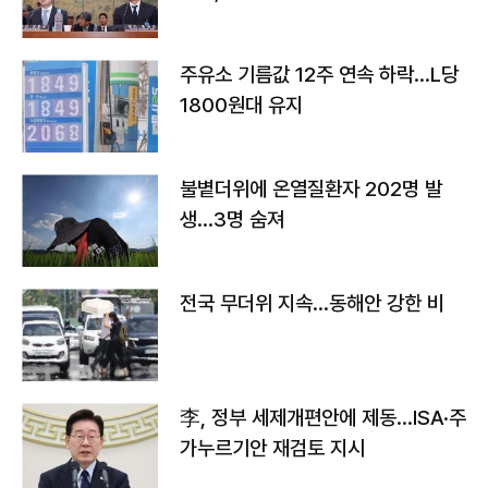
주유소 기름값 12주 연속 하락…L당
1800원대 유지
불볕더위에 온열질환자 202명 발
생…3명 숨져
전국 무더위 지속…동해안 강한 비
李, 정부 세제개편안에 제동…ISA·주
가누르기안 재검토 지시