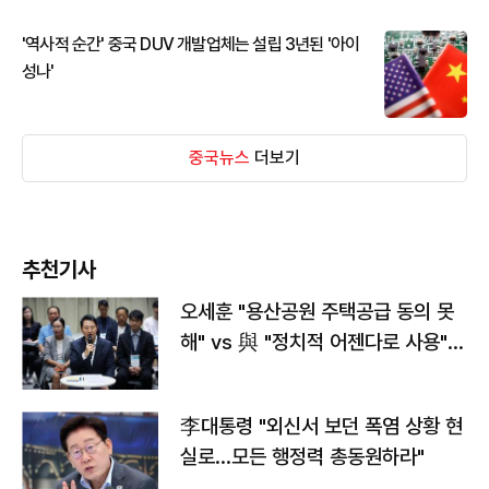
'역사적 순간' 중국 DUV 개발업체는 설립 3년된 '아이
성나'
중국뉴스
더보기
추천기사
오세훈 "용산공원 주택공급 동의 못
해" vs 與 "정치적 어젠다로 사용"
맞불
李대통령 "외신서 보던 폭염 상황 현
실로…모든 행정력 총동원하라"