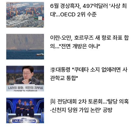
6월 경상흑자, 497억달러 '사상 최
대'…OECD 2위 수준
이란·오만, 호르무즈 새 항로 좌표 합
의…"전면 개방은 아냐"
李대통령 "쿠데타 소지 없애려면 사
관학교 통합"
與 전당대회 2차 토론회…'탈당 의혹
·신천지 당원 가입 논란' 공방