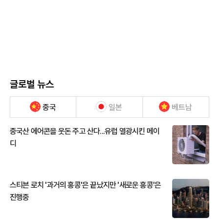
글로벌 뉴스
중국
일본
베트남
중국산 에어콘을 웃돈 주고 산다...유럽 열광시킨 메이
디
스티븐 로치 '과거의 홍콩'은 끝났지만 '새로운 홍콩'은
진행중