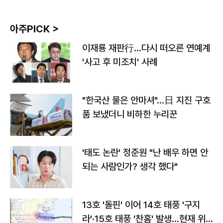
아주PICK >
이재룡 재판行…다시 떠오른 연예계
'사고 후 미조치' 사례
"한국산 물은 안마셔"…日 지진 구호
품 보냈더니 비하한 누리꾼
'태도 논란' 정준원 "난 배우 하면 안
되는 사람인가? 생각 했다"
13호 '돌핀' 이어 14호 태풍 '구지
라'·15호 태풍 '찬홈' 발생…현재 위