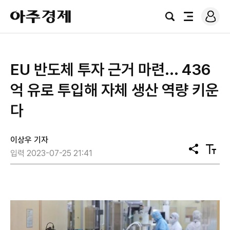
로
아
그
검
전
주
인
색
체
경
메
제
뉴
​EU 반도체 투자 근거 마련... 436
억 유로 투입해 자체 생산 역량 키운
다
이상우 기자
공
텍
입력 2023-07-25 21:41
유
스
트
크
기