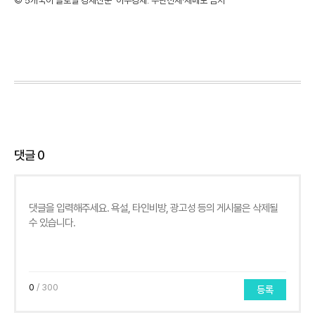
©'5개국어 글로벌 경제신문' 아주경제. 무단전재·재배포 금지
댓글
0
0
/ 300
등록