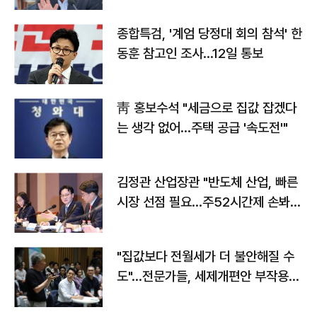
종합특검, '계엄 당정대 회의 참석' 한
동훈 참고인 조사...12일 통보
靑 홍보수석 "세금으로 집값 잡겠다
는 생각 없어…주택 공급 '속도전'"
김정관 산업장관 "반도체 산업, 빠른
시장 선점 필요…주52시간제 손봐
야"
"집값보다 전월세가 더 불안해질 수
도"…전문가들, 세제개편안 부작용
우려