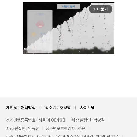
더보기
arrow_forward_ios
Unmute
개인정보처리방침
청소년보호정책
사이트맵
정기간행등록번호 : 서울 아 00493
회장·발행인 : 곽영길
사장·편집인 : 임규진
청소년보호책임자 : 전운
주소 : 서울특별시 종로구 종로 1길 42(수송동 146-1) 이마빌딩 11층