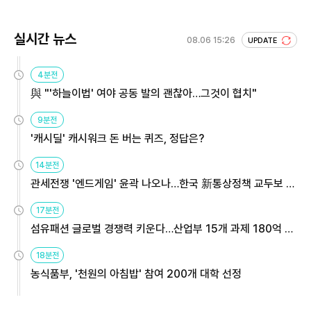
실시간 뉴스
08.06 15:26
UPDATE
4분전
與 "'하늘이법' 여야 공동 발의 괜찮아…그것이 협치"
9분전
'캐시딜' 캐시워크 돈 버는 퀴즈, 정답은?
14분전
관세전쟁 '엔드게임' 윤곽 나오나…한국 新통상정책 교두보 활
용해야
17분전
섬유패션 글로벌 경쟁력 키운다…산업부 15개 과제 180억 지
원
18분전
농식품부, '천원의 아침밥' 참여 200개 대학 선정