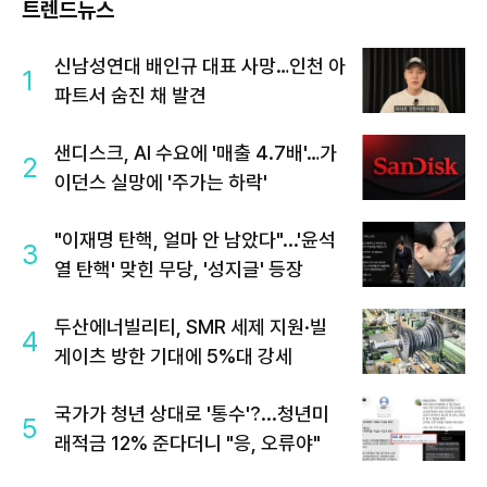
트렌드뉴스
신남성연대 배인규 대표 사망…인천 아
1
파트서 숨진 채 발견
샌디스크, AI 수요에 '매출 4.7배'…가
2
이던스 실망에 '주가는 하락'
"이재명 탄핵, 얼마 안 남았다"...'윤석
3
열 탄핵' 맞힌 무당, '성지글' 등장
두산에너빌리티, SMR 세제 지원·빌
4
게이츠 방한 기대에 5%대 강세
국가가 청년 상대로 '통수'?...청년미
5
래적금 12% 준다더니 "응, 오류야"