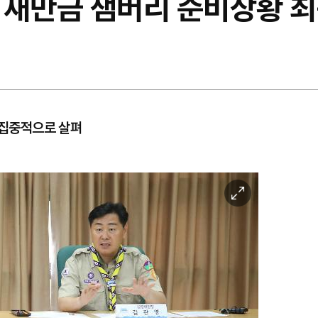
 새만금 잼버리 준비상황 최
 집중적으로 살펴
이
미
지
확
대