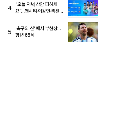
"오늘 저녁 상암 피하세
4
요"…맨시티·이강인·리센느
뜬다, 6호선 혼잡 예상
'축구의 신' 메시 부친상…
5
향년 68세