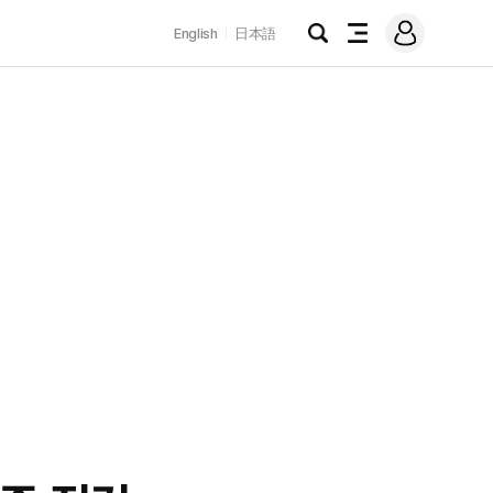
로
English
日本語
그
검
전
인
색
체
메
뉴