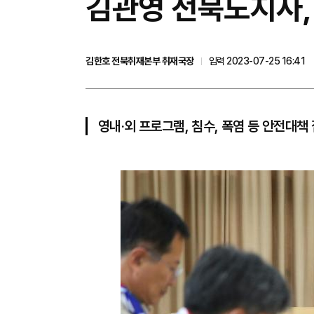
김관영 전북도지사,
김한호 전북취재본부 취재국장
입력 2023-07-25 16:41
영내‧외 프로그램, 침수, 폭염 등 안전대책