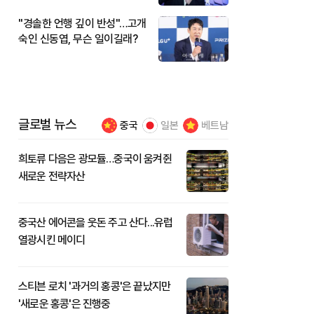
"경솔한 언행 깊이 반성"…고개
숙인 신동엽, 무슨 일이길래?
글로벌 뉴스
중국
일본
베트남
희토류 다음은 광모듈…중국이 움켜쥔
새로운 전략자산
중국산 에어콘을 웃돈 주고 산다...유럽
열광시킨 메이디
스티븐 로치 '과거의 홍콩'은 끝났지만
'새로운 홍콩'은 진행중