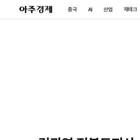
아
중국
AI
산업
재테크
주
경
제