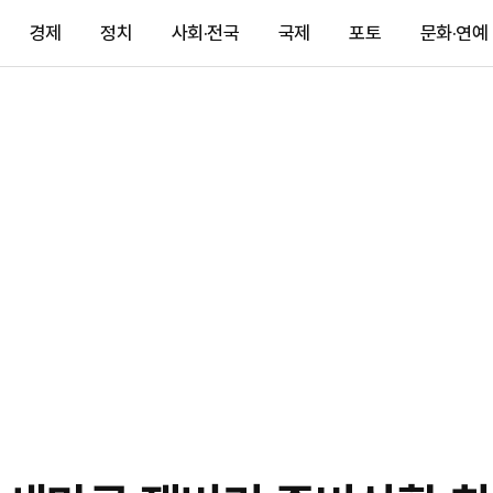
경제
정치
사회·전국
국제
포토
문화·연예