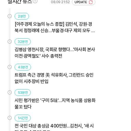
실시간 뉴스
08.09 21:52
UPDATE
2분전
[아주경제 오늘의 뉴스 종합] 김민석, 강원·경
북서 정청래에 신승…부울경·대구 제외 모두 웃
었다 外
32분전
김병삼 영천시장, 국회로 향했다…'마사회 본사
이전·광역철도' 사수 총력전
43분전
트럼프 측근 경영 美 석유회사, 그린란드 승인
없이 시추장비 반입
53분전
시민 평가받은 '구미 5味'…지역 농식품 상용화
물꼬 텄다
1시간전
전 국민 대상 총상금 400만원...김천시, '새 시