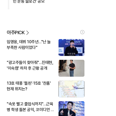
민 운동 슬로건' 공모
아주PICK
임영웅, 데뷔 10주년…"난 늘
부족한 사람이었다"
"광고주들이 찾아줘"…진태현,
'이숙캠' 하차 후 근황 공개
13호 태풍 '돌핀'·15호 '찬홈'
현재 위치는?
"속옷 빨고 졸업식까지"…근육
병 학생 돌본 공익, 코미디언 김
규원이었다