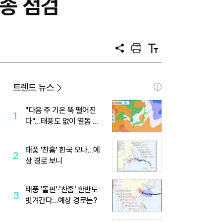
종 점검
공
프
텍
유
린
스
트
트
크
기
트렌드 뉴스
"다음 주 기온 뚝 떨어진
1
다"…태풍도 없이 열돔 박
살 낸 '이것'
태풍 '찬홈' 한국 오나…예
2
상 경로 보니
태풍 '돌핀'·'찬홈' 한반도
3
빗겨간다…예상 경로는?