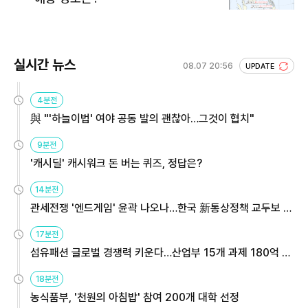
실시간 뉴스
08.07 20:56
UPDATE
4분전
與 "'하늘이법' 여야 공동 발의 괜찮아…그것이 협치"
9분전
'캐시딜' 캐시워크 돈 버는 퀴즈, 정답은?
14분전
관세전쟁 '엔드게임' 윤곽 나오나…한국 新통상정책 교두보 활
용해야
17분전
섬유패션 글로벌 경쟁력 키운다…산업부 15개 과제 180억 지
원
18분전
농식품부, '천원의 아침밥' 참여 200개 대학 선정