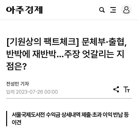
로
아
그
검
전
주
인
색
체
경
메
제
뉴
[기원상의 팩트체크] 문체부·출협,
반박에 재반박…주장 엇갈리는 지
점은?
전성민 기자
공
텍
입력 2023-07-26 00:00
유
스
트
크
기
서울국제도서전 수익금 상세내역 제출·초과 이익 반납 등
이견