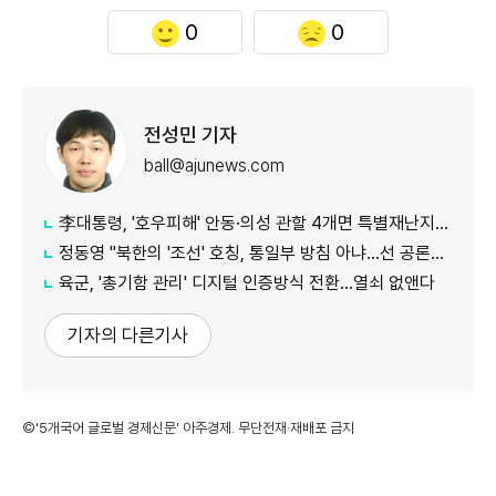
0
0
전성민 기자
ball@ajunews.com
李대통령, '호우피해' 안동·의성 관할 4개면 특별재난지역 선포
정동영 "북한의 '조선' 호칭, 통일부 방침 아냐...선 공론화 먼저"
육군, '총기함 관리' 디지털 인증방식 전환…열쇠 없앤다
기자의 다른기사
©'5개국어 글로벌 경제신문' 아주경제. 무단전재·재배포 금지