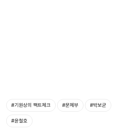
#기원상의 팩트체크
#문체부
#박보균
#윤철호