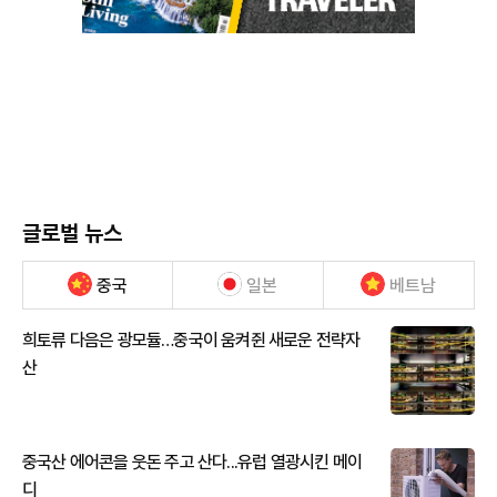
글로벌 뉴스
중국
일본
베트남
희토류 다음은 광모듈…중국이 움켜쥔 새로운 전략자
산
중국산 에어콘을 웃돈 주고 산다...유럽 열광시킨 메이
디