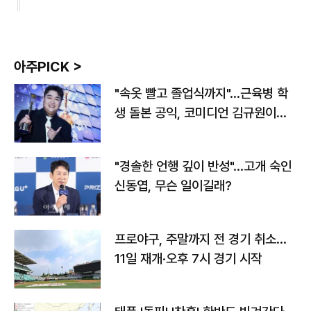
아주PICK >
"속옷 빨고 졸업식까지"…근육병 학
생 돌본 공익, 코미디언 김규원이었
다
"경솔한 언행 깊이 반성"…고개 숙인
신동엽, 무슨 일이길래?
프로야구, 주말까지 전 경기 취소…
11일 재개·오후 7시 경기 시작