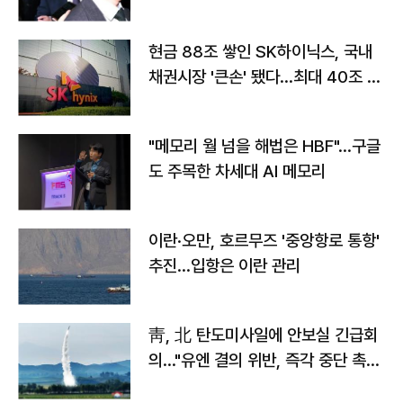
현금 88조 쌓인 SK하이닉스, 국내
채권시장 '큰손' 됐다…최대 40조 투
자
"메모리 월 넘을 해법은 HBF"…구글
도 주목한 차세대 AI 메모리
이란·오만, 호르무즈 '중앙항로 통항'
추진…입항은 이란 관리
靑, 北 탄도미사일에 안보실 긴급회
의…"유엔 결의 위반, 즉각 중단 촉
구"