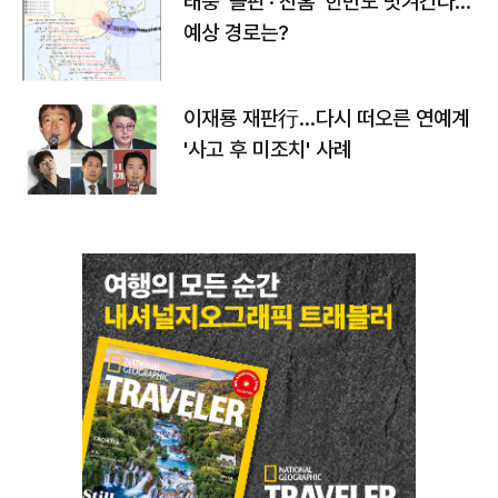
태풍 '돌핀'·'찬홈' 한반도 빗겨간다…
예상 경로는?
이재룡 재판行…다시 떠오른 연예계
'사고 후 미조치' 사례