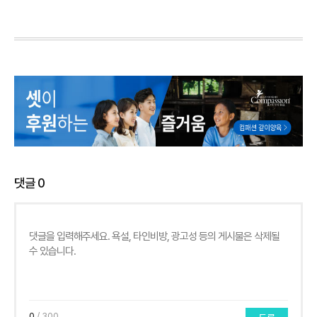
댓글
0
0
/ 300