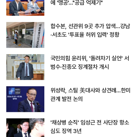
에 '맹공'…"공급 억제기"
합수본, 선관위 9곳 추가 압색…강남
·서초도 '투표율 허위 입력' 정황
국민의힘 윤리위, '돌려차기 실언' 서
범수·진종오 징계절차 개시
위성락, 스틸 美대사와 상견례…한미
관계 발전 논의
'채상병 순직' 임성근 전 사단장 항소
심도 징역 3년