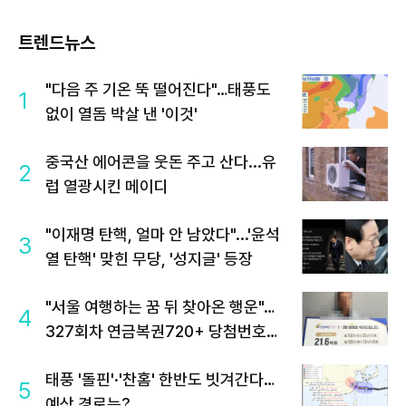
트렌드뉴스
"다음 주 기온 뚝 떨어진다"…태풍도
1
없이 열돔 박살 낸 '이것'
중국산 에어콘을 웃돈 주고 산다...유
2
럽 열광시킨 메이디
"이재명 탄핵, 얼마 안 남았다"...'윤석
3
열 탄핵' 맞힌 무당, '성지글' 등장
"서울 여행하는 꿈 뒤 찾아온 행운"…
4
327회차 연금복권720+ 당첨번호조
회 주목
태풍 '돌핀'·'찬홈' 한반도 빗겨간다…
5
예상 경로는?