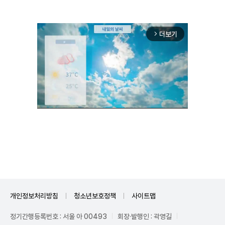
더보기
arrow_forward_ios
Unmute
개인정보처리방침
청소년보호정책
사이트맵
정기간행등록번호 : 서울 아 00493
회장·발행인 : 곽영길