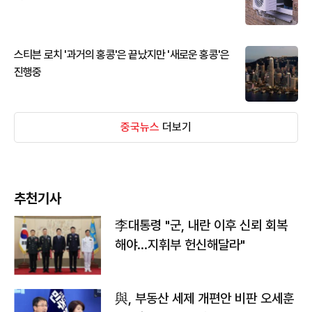
스티븐 로치 '과거의 홍콩'은 끝났지만 '새로운 홍콩'은
진행중
중국뉴스
더보기
추천기사
李대통령 "군, 내란 이후 신뢰 회복
해야…지휘부 헌신해달라"
與, 부동산 세제 개편안 비판 오세훈