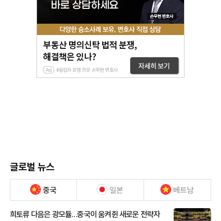
글로벌 뉴스
중국
일본
베트남
희토류 다음은 광모듈…중국이 움켜쥔 새로운 전략자