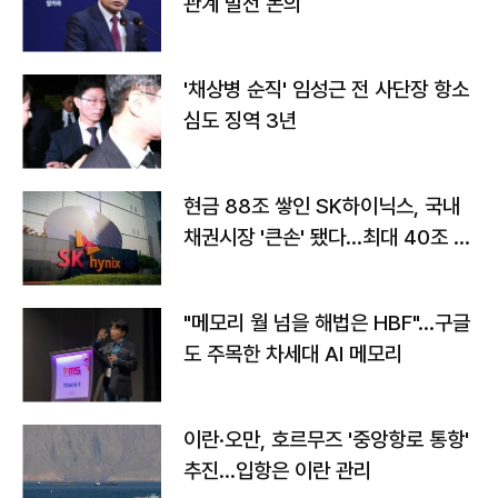
관계 발전 논의
'채상병 순직' 임성근 전 사단장 항소
심도 징역 3년
현금 88조 쌓인 SK하이닉스, 국내
채권시장 '큰손' 됐다…최대 40조 투
자
"메모리 월 넘을 해법은 HBF"…구글
도 주목한 차세대 AI 메모리
이란·오만, 호르무즈 '중앙항로 통항'
추진…입항은 이란 관리