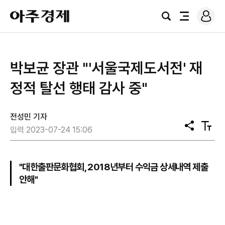
로
아
그
검
전
주
인
색
체
경
메
제
뉴
박보균 장관 "'서울국제도서전' 재
정적 탈선 행태 감사 중"
전성민 기자
공
텍
입력 2023-07-24 15:06
유
스
트
크
기
"대한출판문화협회, 2018년부터 수익금 상세내역 제출
안해"