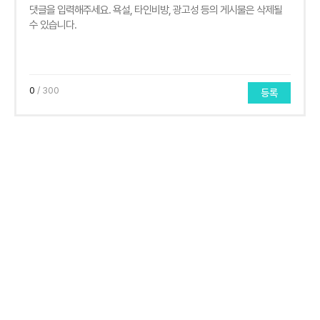
0
/ 300
등록