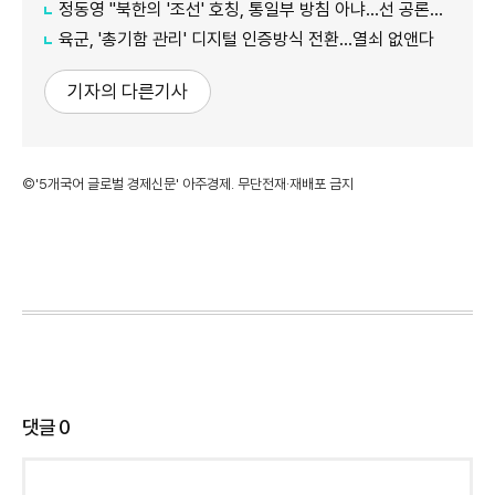
정동영 "북한의 '조선' 호칭, 통일부 방침 아냐...선 공론화 먼저"
육군, '총기함 관리' 디지털 인증방식 전환…열쇠 없앤다
기자의 다른기사
©'5개국어 글로벌 경제신문' 아주경제. 무단전재·재배포 금지
댓글
0