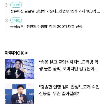
용해야
17분전
섬유패션 글로벌 경쟁력 키운다…산업부 15개 과제 180억 지
원
18분전
농식품부, '천원의 아침밥' 참여 200개 대학 선정
아주PICK >
"속옷 빨고 졸업식까지"…근육병 학
생 돌본 공익, 코미디언 김규원이었
다
"경솔한 언행 깊이 반성"…고개 숙인
신동엽, 무슨 일이길래?