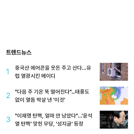
트렌드뉴스
중국산 에어콘을 웃돈 주고 산다...유
1
럽 열광시킨 메이디
"다음 주 기온 뚝 떨어진다"…태풍도
2
없이 열돔 박살 낸 '이것'
"이재명 탄핵, 얼마 안 남았다"...'윤석
3
열 탄핵' 맞힌 무당, '성지글' 등장