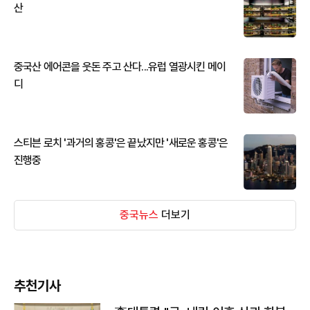
산
중국산 에어콘을 웃돈 주고 산다...유럽 열광시킨 메이
디
스티븐 로치 '과거의 홍콩'은 끝났지만 '새로운 홍콩'은
진행중
중국뉴스
더보기
추천기사