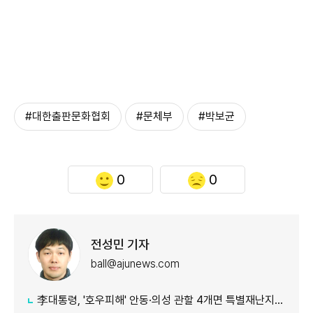
#대한출판문화협회
#문체부
#박보균
0
0
전성민 기자
ball@ajunews.com
李대통령, '호우피해' 안동·의성 관할 4개면 특별재난지역 선포