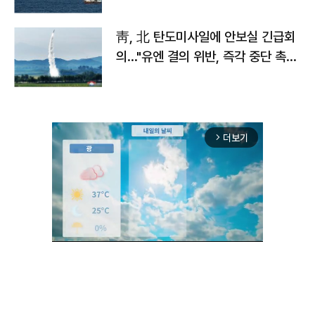
靑, 北 탄도미사일에 안보실 긴급회
의…"유엔 결의 위반, 즉각 중단 촉
구"
더보기
arrow_forward_ios
Unmute