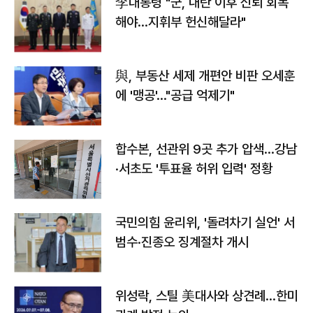
李대통령 "군, 내란 이후 신뢰 회복
해야…지휘부 헌신해달라"
與, 부동산 세제 개편안 비판 오세훈
에 '맹공'…"공급 억제기"
합수본, 선관위 9곳 추가 압색…강남
·서초도 '투표율 허위 입력' 정황
국민의힘 윤리위, '돌려차기 실언' 서
범수·진종오 징계절차 개시
위성락, 스틸 美대사와 상견례…한미