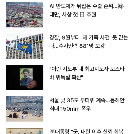
AI 반도체가 뒤집은 수출 순위…韓·
대만, 사상 첫 日 추월
경찰, 9월부터 '제 가족 사건' 못 맡는
다…수사인력 881명 보강
"이란 지도부 내 최고지도자 모즈타
바 위독설 확산"
서울 낮 35도 무더위 계속…동해안
최대 150㎜ 폭우
李대통령 "군, 내란 이후 신뢰 회복