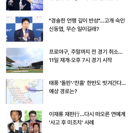
다
"경솔한 언행 깊이 반성"…고개 숙인
신동엽, 무슨 일이길래?
프로야구, 주말까지 전 경기 취소…
11일 재개·오후 7시 경기 시작
태풍 '돌핀'·'찬홈' 한반도 빗겨간다…
예상 경로는?
이재룡 재판行…다시 떠오른 연예계
'사고 후 미조치' 사례