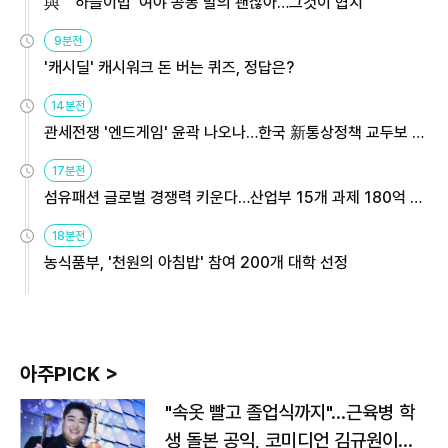
與 "'하늘이법' 여야 공동 발의 괜찮아…그것이 협치"
9분전
'캐시딜' 캐시워크 돈 버는 퀴즈, 정답은?
14분전
관세전쟁 '엔드게임' 윤곽 나오나…한국 新통상정책 교두보 활
용해야
17분전
섬유패션 글로벌 경쟁력 키운다…산업부 15개 과제 180억 지
원
18분전
농식품부, '천원의 아침밥' 참여 200개 대학 선정
아주PICK >
"속옷 빨고 졸업식까지"…근육병 학
생 돌본 공익, 코미디언 김규원이었