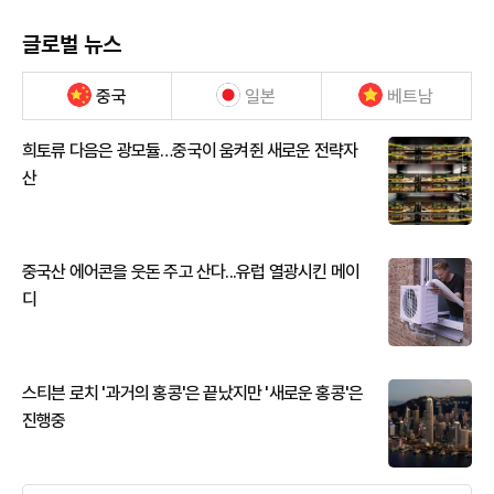
글로벌 뉴스
중국
일본
베트남
희토류 다음은 광모듈…중국이 움켜쥔 새로운 전략자
산
중국산 에어콘을 웃돈 주고 산다...유럽 열광시킨 메이
디
스티븐 로치 '과거의 홍콩'은 끝났지만 '새로운 홍콩'은
진행중