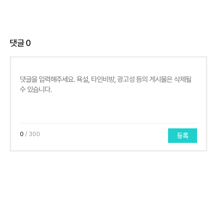
댓글
0
0
/ 300
등록