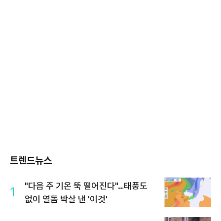
트렌드뉴스
"다음 주 기온 뚝 떨어진다"…태풍도
1
없이 열돔 박살 낸 '이것'