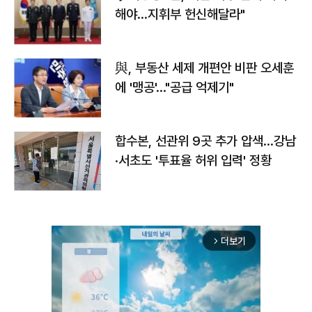
해야…지휘부 헌신해달라"
與, 부동산 세제 개편안 비판 오세훈
에 '맹공'…"공급 억제기"
합수본, 선관위 9곳 추가 압색…강남
·서초도 '투표율 허위 입력' 정황
더보기
arrow_forward_ios