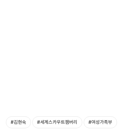
#김현숙
#세계스카우트잼버리
#여성가족부