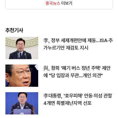
중국뉴스
더보기
추천기사
李, 정부 세제개편안에 제동…ISA·주
가누르기안 재검토 지시
與, 황희 '폐기 버스 청년 주택' 제안
에 "당 입장과 무관…개인 의견"
李대통령, '호우피해' 안동·의성 관할
4개면 특별재난지역 선포