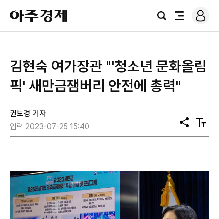
로
아
그
검
전
주
인
색
체
경
메
제
뉴
김현숙 여가장관 "'청소년 문화올림
픽' 새만금잼버리 안전에 총력"
권보경 기자
공
텍
입력 2023-07-25 15:40
유
스
트
크
기