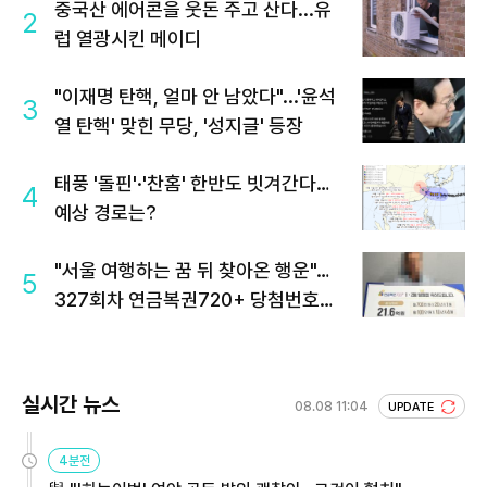
중국산 에어콘을 웃돈 주고 산다...유
2
럽 열광시킨 메이디
"이재명 탄핵, 얼마 안 남았다"...'윤석
3
열 탄핵' 맞힌 무당, '성지글' 등장
태풍 '돌핀'·'찬홈' 한반도 빗겨간다…
4
예상 경로는?
"서울 여행하는 꿈 뒤 찾아온 행운"…
5
327회차 연금복권720+ 당첨번호조
회 주목
실시간 뉴스
08.08 11:04
UPDATE
4분전