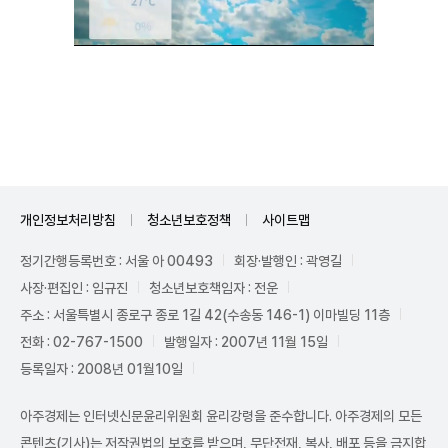
Unmute
개인정보처리방침
청소년보호정책
사이트맵
정기간행등록번호 : 서울 아 00493
회장·발행인 : 곽영길
사장·편집인 : 임규진
청소년보호책임자 : 전운
주소 : 서울특별시 종로구 종로 1길 42(수송동 146-1) 이마빌딩 11층
전화 : 02-767-1500
발행일자 : 2007년 11월 15일
등록일자 : 2008년 01월10일
아주경제는 인터넷신문윤리위원회 윤리강령을 준수합니다. 아주경제의 모든
콘텐츠(기사)는 저작권법의 보호를 받으며, 무단전재, 복사, 배포 등을 금지합