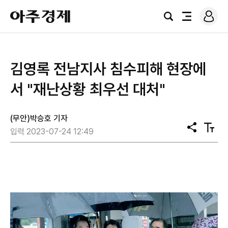
로
아
그
검
전
주
인
색
체
경
메
제
뉴
김영록 전남지사 침수피해 현장에
서 "재난상황 최우선 대처"
(무안)박승호 기자
공
텍
입력 2023-07-24 12:49
유
스
트
크
기