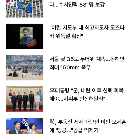
다…수사인력 881명 보강
"이란 지도부 내 최고지도자 모즈타
바 위독설 확산"
서울 낮 35도 무더위 계속…동해안
최대 150㎜ 폭우
李대통령 "군, 내란 이후 신뢰 회복
해야…지휘부 헌신해달라"
與, 부동산 세제 개편안 비판 오세훈
에 '맹공'…"공급 억제기"