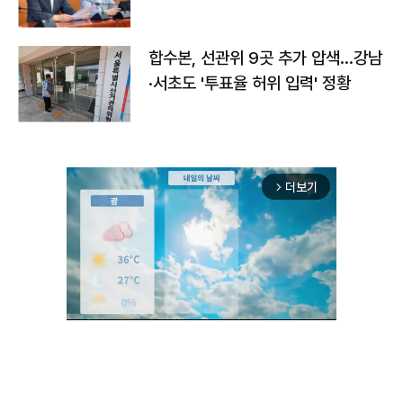
합수본, 선관위 9곳 추가 압색…강남
·서초도 '투표율 허위 입력' 정황
더보기
arrow_forward_ios
Unmute