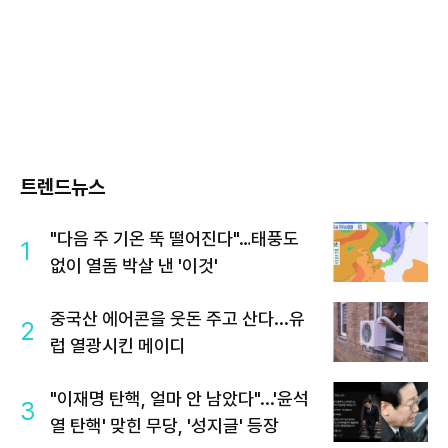
트렌드뉴스
"다음 주 기온 뚝 떨어진다"…태풍도
1
없이 열돔 박살 낸 '이것'
중국산 에어콘을 웃돈 주고 산다...유
2
럽 열광시킨 메이디
"이재명 탄핵, 얼마 안 남았다"...'윤석
3
열 탄핵' 맞힌 무당, '성지글' 등장