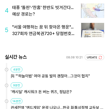
태풍 '돌핀'·'찬홈' 한반도 빗겨간다…
4
예상 경로는?
"서울 여행하는 꿈 뒤 찾아온 행운"…
5
327회차 연금복권720+ 당첨번호조
회 주목
실시간 뉴스
08.08 10:21
UPDATE
4분전
與 "'하늘이법' 여야 공동 발의 괜찮아…그것이 협치"
9분전
'캐시딜' 캐시워크 돈 버는 퀴즈, 정답은?
14분전
관세전쟁 '엔드게임' 윤곽 나오나…한국 新통상정책 교두보 활