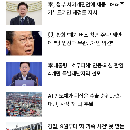
李, 정부 세제개편안에 제동…ISA·주
가누르기안 재검토 지시
與, 황희 '폐기 버스 청년 주택' 제안
에 "당 입장과 무관…개인 의견"
李대통령, '호우피해' 안동·의성 관할
4개면 특별재난지역 선포
AI 반도체가 뒤집은 수출 순위…韓·
대만, 사상 첫 日 추월
경찰, 9월부터 '제 가족 사건' 못 맡는