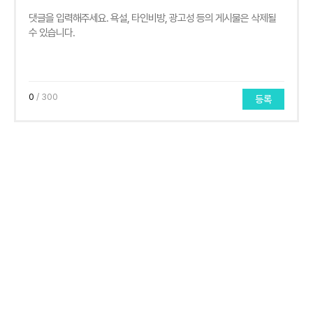
0
/ 300
등록