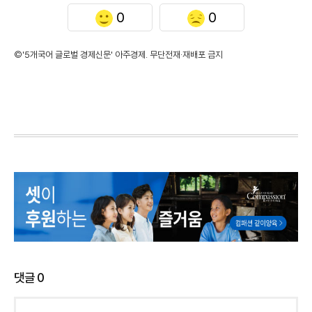
0
0
©'5개국어 글로벌 경제신문' 아주경제. 무단전재·재배포 금지
댓글
0