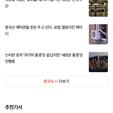
산
중국산 에어콘을 웃돈 주고 산다...유럽 열광시킨 메이
디
스티븐 로치 '과거의 홍콩'은 끝났지만 '새로운 홍콩'은
진행중
중국뉴스
더보기
추천기사