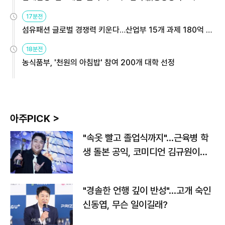
용해야
17분전
섬유패션 글로벌 경쟁력 키운다…산업부 15개 과제 180억 지
원
18분전
농식품부, '천원의 아침밥' 참여 200개 대학 선정
아주PICK >
"속옷 빨고 졸업식까지"…근육병 학
생 돌본 공익, 코미디언 김규원이었
다
"경솔한 언행 깊이 반성"…고개 숙인
신동엽, 무슨 일이길래?