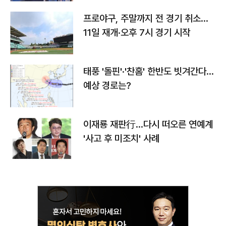
프로야구, 주말까지 전 경기 취소…
11일 재개·오후 7시 경기 시작
태풍 '돌핀'·'찬홈' 한반도 빗겨간다…
예상 경로는?
이재룡 재판行…다시 떠오른 연예계
'사고 후 미조치' 사례