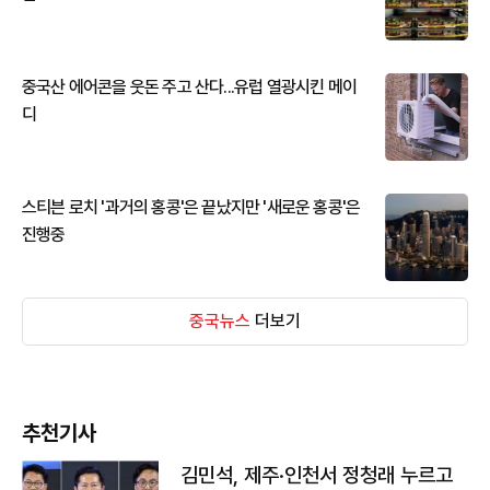
중국산 에어콘을 웃돈 주고 산다...유럽 열광시킨 메이
디
스티븐 로치 '과거의 홍콩'은 끝났지만 '새로운 홍콩'은
진행중
중국뉴스
더보기
추천기사
김민석, 제주·인천서 정청래 누르고