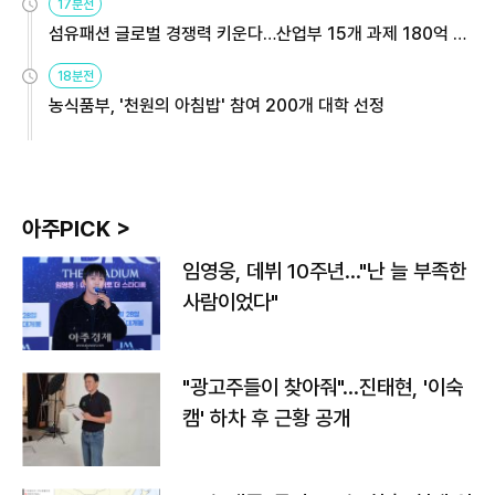
17분전
섬유패션 글로벌 경쟁력 키운다…산업부 15개 과제 180억 지
원
18분전
농식품부, '천원의 아침밥' 참여 200개 대학 선정
아주PICK >
임영웅, 데뷔 10주년…"난 늘 부족한
사람이었다"
"광고주들이 찾아줘"…진태현, '이숙
캠' 하차 후 근황 공개