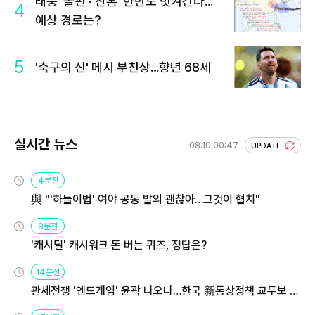
태풍 '돌핀'·'찬홈' 한반도 빗겨간다…
4
예상 경로는?
5
'축구의 신' 메시 부친상…향년 68세
실시간 뉴스
08.10 00:47
UPDATE
4분전
與 "'하늘이법' 여야 공동 발의 괜찮아…그것이 협치"
9분전
'캐시딜' 캐시워크 돈 버는 퀴즈, 정답은?
14분전
관세전쟁 '엔드게임' 윤곽 나오나…한국 新통상정책 교두보 활
용해야