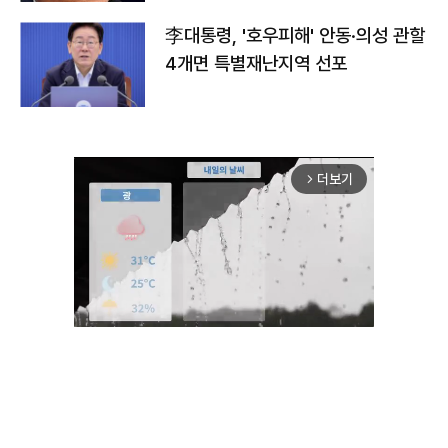
李대통령, '호우피해' 안동·의성 관할
4개면 특별재난지역 선포
더보기
arrow_forward_ios
Unmute