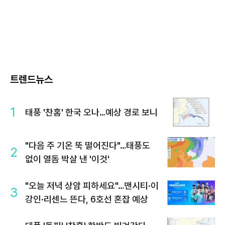
트렌드뉴스
1
태풍 '찬홈' 한국 오나…예상 경로 보니
"다음 주 기온 뚝 떨어진다"…태풍도
2
없이 열돔 박살 낸 '이것'
"오늘 저녁 상암 피하세요"…맨시티·이
3
강인·리센느 뜬다, 6호선 혼잡 예상