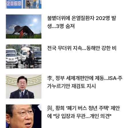
불볕더위에 온열질환자 202명 발
생…3명 숨져
전국 무더위 지속…동해안 강한 비
李, 정부 세제개편안에 제동…ISA·주
가누르기안 재검토 지시
與, 황희 '폐기 버스 청년 주택' 제안
에 "당 입장과 무관…개인 의견"