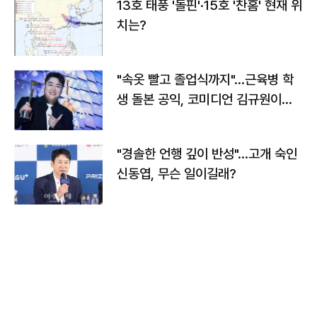
13호 태풍 '돌핀'·15호 '찬홈' 현재 위
치는?
"속옷 빨고 졸업식까지"…근육병 학
생 돌본 공익, 코미디언 김규원이었
다
"경솔한 언행 깊이 반성"…고개 숙인
신동엽, 무슨 일이길래?