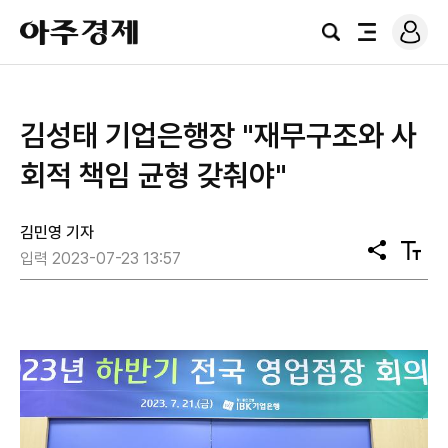
로
아
그
검
전
주
인
색
체
경
메
제
뉴
김성태 기업은행장 "재무구조와 사
회적 책임 균형 갖춰야"
김민영 기자
공
텍
입력 2023-07-23 13:57
유
스
트
크
기