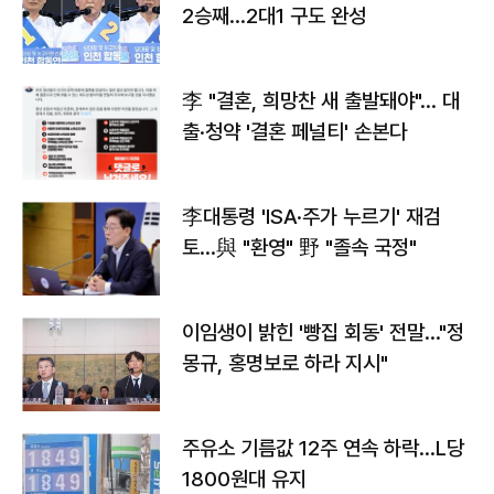
2승째…2대1 구도 완성
李 "결혼, 희망찬 새 출발돼야"… 대
출·청약 '결혼 페널티' 손본다
李대통령 'ISA·주가 누르기' 재검
토…與 "환영" 野 "졸속 국정"
이임생이 밝힌 '빵집 회동' 전말…"정
몽규, 홍명보로 하라 지시"
주유소 기름값 12주 연속 하락…L당
1800원대 유지