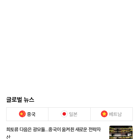
글로벌 뉴스
중국
일본
베트남
희토류 다음은 광모듈…중국이 움켜쥔 새로운 전략자
산