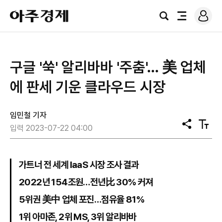
로
아
그
검
전
주
인
색
체
경
메
제
뉴
구글 '쑥' 알리바바 '주춤'… 美 업체
에 판세 기운 클라우드 시장
임민철 기자
공
텍
입력 2023-07-22 04:00
유
스
트
크
기
가트너 전 세계 IaaS 시장 조사 결과
2022년 154조원…전년比 30% 커져
5위권 美中 업체 포진…점유율 81%
1위 아마존, 2위 MS, 3위 알리바바