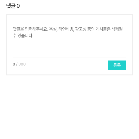
댓글
0
0
/ 300
등록