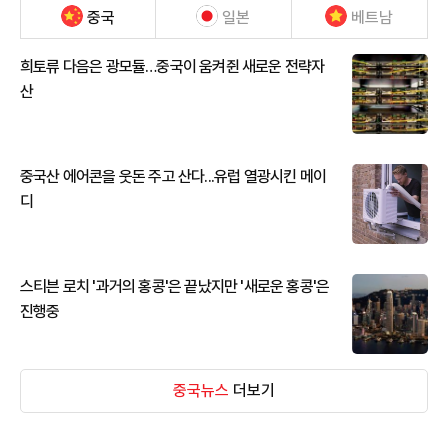
중국
일본
베트남
희토류 다음은 광모듈…중국이 움켜쥔 새로운 전략자
산
중국산 에어콘을 웃돈 주고 산다...유럽 열광시킨 메이
디
스티븐 로치 '과거의 홍콩'은 끝났지만 '새로운 홍콩'은
진행중
중국뉴스
더보기