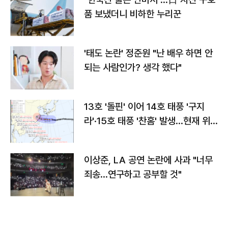
품 보냈더니 비하한 누리꾼
'태도 논란' 정준원 "난 배우 하면 안
되는 사람인가? 생각 했다"
13호 '돌핀' 이어 14호 태풍 '구지
라'·15호 태풍 '찬홈' 발생…현재 위
치와 이동경로는?
이상준, LA 공연 논란에 사과 "너무
죄송…연구하고 공부할 것"