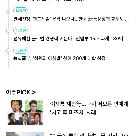
14분전
관세전쟁 '엔드게임' 윤곽 나오나…한국 新통상정책 교두보 활
용해야
17분전
섬유패션 글로벌 경쟁력 키운다…산업부 15개 과제 180억 지
원
18분전
농식품부, '천원의 아침밥' 참여 200개 대학 선정
아주PICK >
이재룡 재판行…다시 떠오른 연예계
'사고 후 미조치' 사례
"한국산 물은 안마셔"…日 지진 구호