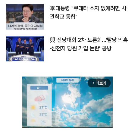
李대통령 "쿠데타 소지 없애려면 사
관학교 통합"
與 전당대회 2차 토론회…'탈당 의혹
·신천지 당원 가입 논란' 공방
더보기
arrow_forward_ios