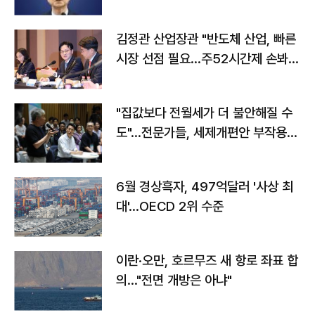
김정관 산업장관 "반도체 산업, 빠른
시장 선점 필요…주52시간제 손봐
야"
"집값보다 전월세가 더 불안해질 수
도"…전문가들, 세제개편안 부작용
우려
6월 경상흑자, 497억달러 '사상 최
대'…OECD 2위 수준
이란·오만, 호르무즈 새 항로 좌표 합
의…"전면 개방은 아냐"