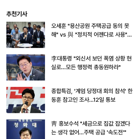
추천기사
오세훈 "용산공원 주택공급 동의 못
해" vs 與 "정치적 어젠다로 사용"
맞불
李대통령 "외신서 보던 폭염 상황 현
실로…모든 행정력 총동원하라"
종합특검, '계엄 당정대 회의 참석' 한
동훈 참고인 조사...12일 통보
靑 홍보수석 "세금으로 집값 잡겠다
는 생각 없어…주택 공급 '속도전'"