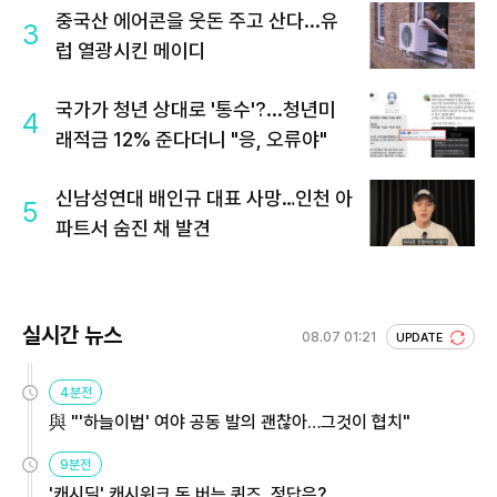
중국산 에어콘을 웃돈 주고 산다...유
3
럽 열광시킨 메이디
국가가 청년 상대로 '통수'?...청년미
4
래적금 12% 준다더니 "응, 오류야"
신남성연대 배인규 대표 사망…인천 아
5
파트서 숨진 채 발견
실시간 뉴스
08.07 01:21
UPDATE
4분전
與 "'하늘이법' 여야 공동 발의 괜찮아…그것이 협치"
9분전
'캐시딜' 캐시워크 돈 버는 퀴즈, 정답은?