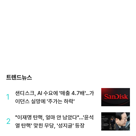
트렌드뉴스
샌디스크, AI 수요에 '매출 4.7배'…가
1
이던스 실망에 '주가는 하락'
"이재명 탄핵, 얼마 안 남았다"...'윤석
2
열 탄핵' 맞힌 무당, '성지글' 등장