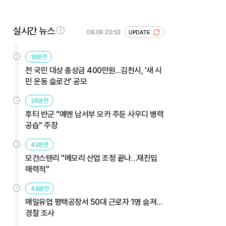
실시간 뉴스
08.09 20:53
UPDATE
16분전
전 국민 대상 총상금 400만원...김천시, '새 시
민 운동 슬로건' 공모
26분전
후티 반군 "예멘 남서부 모카 주둔 사우디 병력
공습" 주장
43분전
모건스탠리 "메모리 산업 조정 끝나…재진입
매력적"
49분전
매일유업 평택공장서 50대 근로자 1명 숨져…
경찰 조사