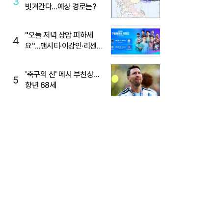
3
빗겨간다…예상 경로는?
"오늘 저녁 상암 피하세
4
요"…맨시티·이강인·리센느
뜬다, 6호선 혼잡 예상
'축구의 신' 메시 부친상…
5
향년 68세