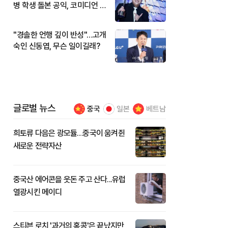
병 학생 돌본 공익, 코미디언 김
규원이었다
"경솔한 언행 깊이 반성"…고개
숙인 신동엽, 무슨 일이길래?
글로벌 뉴스
중국
일본
베트남
희토류 다음은 광모듈…중국이 움켜쥔
새로운 전략자산
중국산 에어콘을 웃돈 주고 산다...유럽
열광시킨 메이디
스티븐 로치 '과거의 홍콩'은 끝났지만