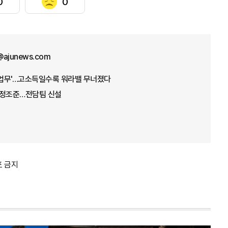
0
0
@ajunews.com
 업무'…고소득일수록 워라밸 무너졌다
장 정조준…전담팀 신설
포 금지