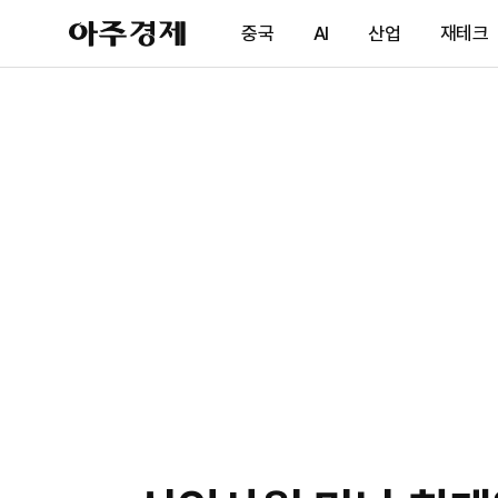
아
중국
AI
산업
재테크
주
경
제