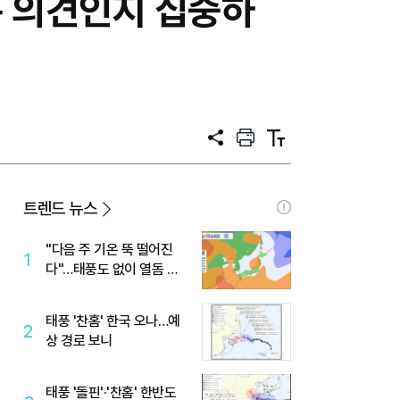
은 의견인지 집중하
공
프
텍
유
린
스
트
트
크
기
트렌드 뉴스
"다음 주 기온 뚝 떨어진
1
다"…태풍도 없이 열돔 박
살 낸 '이것'
태풍 '찬홈' 한국 오나…예
2
상 경로 보니
태풍 '돌핀'·'찬홈' 한반도