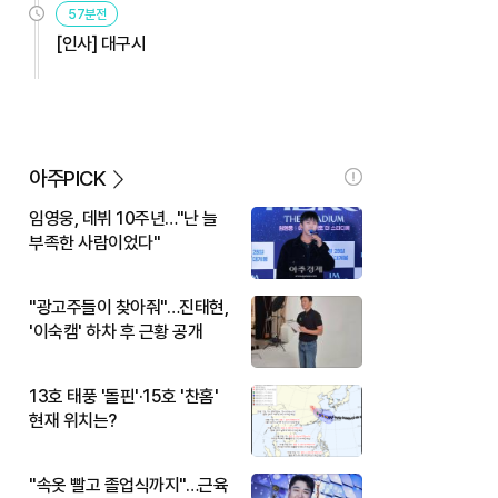
57분전
[인사] 대구시
아주PICK
임영웅, 데뷔 10주년…"난 늘
부족한 사람이었다"
"광고주들이 찾아줘"…진태현,
'이숙캠' 하차 후 근황 공개
13호 태풍 '돌핀'·15호 '찬홈'
현재 위치는?
"속옷 빨고 졸업식까지"…근육