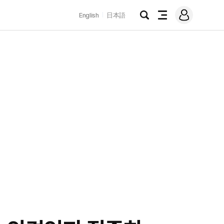
로
English
日本語
그
검
전
인
색
체
메
뉴