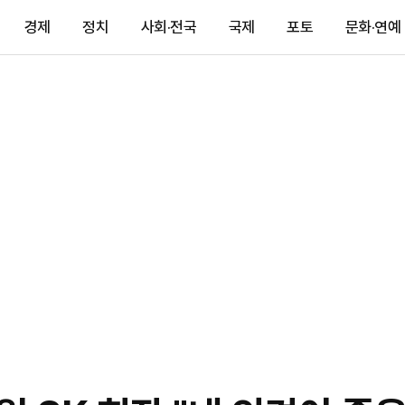
경제
정치
사회·전국
국제
포토
문화·연예