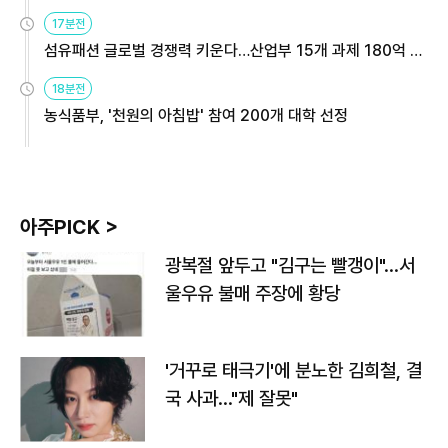
용해야
17분전
섬유패션 글로벌 경쟁력 키운다…산업부 15개 과제 180억 지
원
18분전
농식품부, '천원의 아침밥' 참여 200개 대학 선정
아주PICK >
광복절 앞두고 "김구는 빨갱이"…서
울우유 불매 주장에 황당
'거꾸로 태극기'에 분노한 김희철, 결
국 사과…"제 잘못"