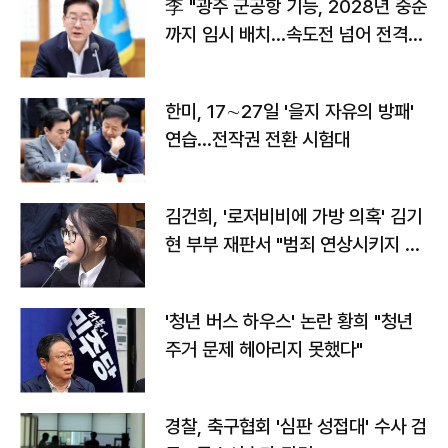
李 "광주 군공항 기능, 2028년 중순
까지 임시 배치…속도전 넘어 전격
전"
한미, 17∼27일 '을지 자유의 방패'
연습…전작권 전환 시험대
김건희, '로저비비에 가방 의혹' 김기
현 부부 재판서 "범죄 연상시키지 말
라"
'청년 버스 하우스' 논란 황희 "청년
주거 문제 헤아리지 못했다"
경찰, 축구협회 '심판 성접대' 수사 검