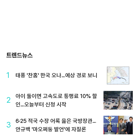
트렌드뉴스
1
태풍 '찬홈' 한국 오나…예상 경로 보니
아이 둘이면 고속도로 통행료 10% 할
2
인…오늘부터 신청 시작
6·25 적국 수장 어록 읊은 국방장관…
3
안규백 '마오쩌둥 발언'에 자질론