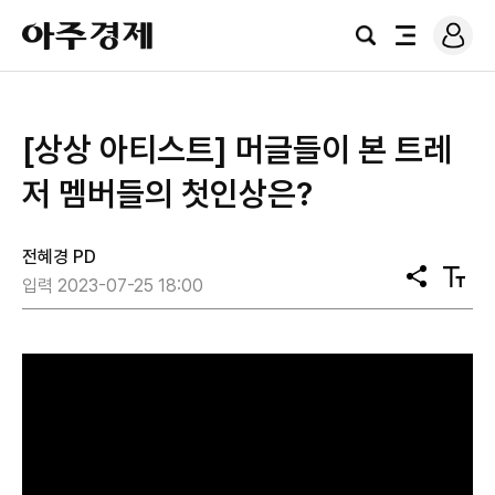
로
아
그
검
전
주
인
색
체
경
메
제
뉴
[상상 아티스트] 머글들이 본 트레
저 멤버들의 첫인상은?
전혜경 PD
공
텍
입력 2023-07-25 18:00
유
스
트
크
기