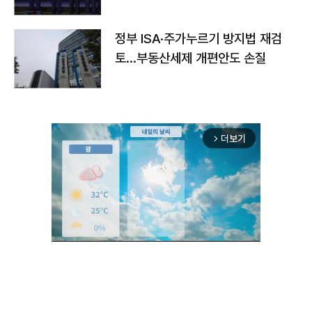
정부 ISA·주가누르기 방지법 재검
토…부동산세제 개편안도 손질
더보기
arrow_forward_ios
Unmute