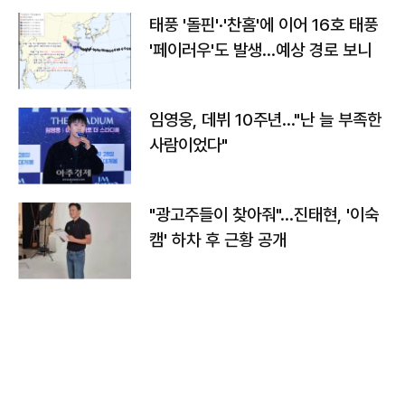
태풍 '돌핀'·'찬홈'에 이어 16호 태풍
'페이러우'도 발생…예상 경로 보니
임영웅, 데뷔 10주년…"난 늘 부족한
사람이었다"
"광고주들이 찾아줘"…진태현, '이숙
캠' 하차 후 근황 공개