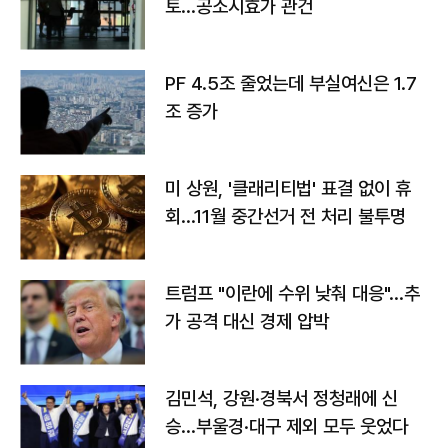
토…공소시효가 관건
PF 4.5조 줄었는데 부실여신은 1.7
조 증가
미 상원, '클래리티법' 표결 없이 휴
회…11월 중간선거 전 처리 불투명
트럼프 "이란에 수위 낮춰 대응"…추
가 공격 대신 경제 압박
김민석, 강원·경북서 정청래에 신
승…부울경·대구 제외 모두 웃었다