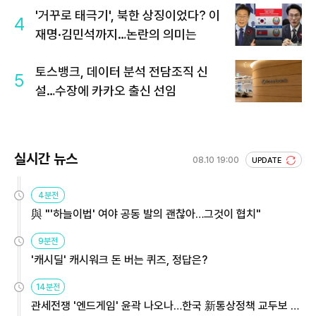
'거꾸로 태극기', 북한 상징이었다? 이
4
재명·김민석까지…논란의 의미는
토스뱅크, 데이터 분석 전담조직 신
5
설…수장에 카카오 출신 선임
실시간 뉴스
08.10 19:00
UPDATE
4분전
與 "'하늘이법' 여야 공동 발의 괜찮아…그것이 협치"
9분전
'캐시딜' 캐시워크 돈 버는 퀴즈, 정답은?
14분전
관세전쟁 '엔드게임' 윤곽 나오나…한국 新통상정책 교두보 활