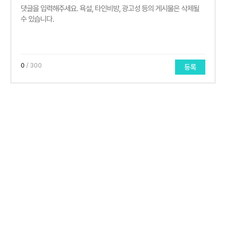
0
/ 300
등록