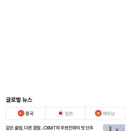
글로벌 뉴스
중국
일본
베트남
같은 출발, 다른 결말...CXMT와 푸젠진화의 첫 단추