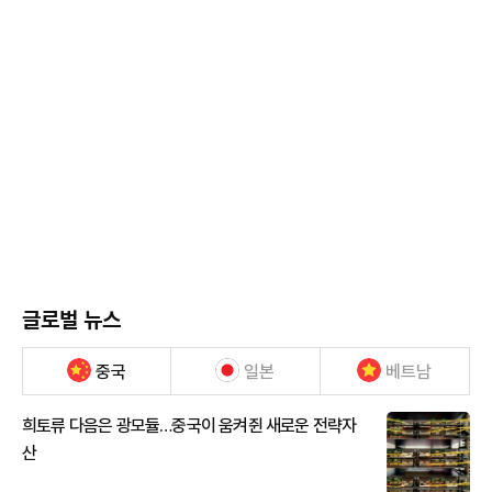
글로벌 뉴스
중국
일본
베트남
희토류 다음은 광모듈…중국이 움켜쥔 새로운 전략자
산