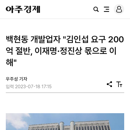
로
아
그
검
전
주
인
색
체
경
메
제
뉴
백현동 개발업자 "김인섭 요구 200
억 절반, 이재명·정진상 몫으로 이
해"
우주성 기자
공
텍
입력 2023-07-18 17:15
유
스
트
크
기