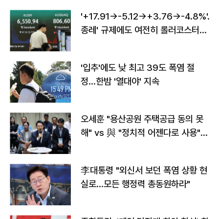
'+17.91→-5.12→+3.76→-4.8%'…'
종레' 규제에도 여전히 롤러코스터
타는 코스피
'입추'에도 낮 최고 39도 폭염 절
정…한밤 '열대야' 지속
오세훈 "용산공원 주택공급 동의 못
해" vs 與 "정치적 어젠다로 사용"
맞불
李대통령 "외신서 보던 폭염 상황 현
실로…모든 행정력 총동원하라"