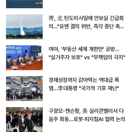
靑, 北 탄도미사일에 안보실 긴급회
의…"유엔 결의 위반, 즉각 중단 촉
구"
여야, '부동산 세제 개편안' 공방…
"실거주자 보호" vs "무책임의 극치"
경제성장까지 갉아먹는 역대급 폭
염…李대통령 "국가적 기후 재난"
구광모-젠슨황, 美 실리콘밸리서 다
음주 회동…로봇·피지컬AI 협력 논의