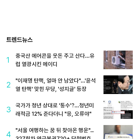
트렌드뉴스
중국산 에어콘을 웃돈 주고 산다...유
1
럽 열광시킨 메이디
"이재명 탄핵, 얼마 안 남았다"...'윤석
2
열 탄핵' 맞힌 무당, '성지글' 등장
국가가 청년 상대로 '통수'?...청년미
3
래적금 12% 준다더니 "응, 오류야"
"서울 여행하는 꿈 뒤 찾아온 행운"…
4
327회차 연금복권720+ 당첨번호조