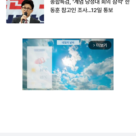
종합특검, '계엄 당정대 회의 참석' 한
동훈 참고인 조사...12일 통보
더보기
arrow_forward_ios
Unmute