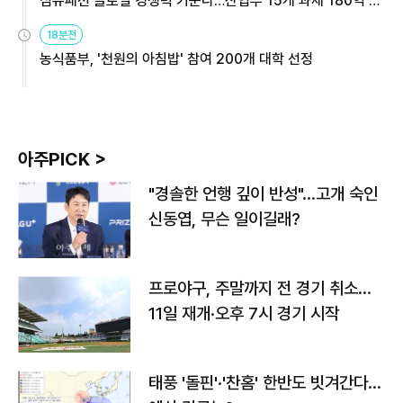
섬유패션 글로벌 경쟁력 키운다…산업부 15개 과제 180억 지
원
18분전
농식품부, '천원의 아침밥' 참여 200개 대학 선정
아주PICK >
"경솔한 언행 깊이 반성"…고개 숙인
신동엽, 무슨 일이길래?
프로야구, 주말까지 전 경기 취소…
11일 재개·오후 7시 경기 시작
태풍 '돌핀'·'찬홈' 한반도 빗겨간다…