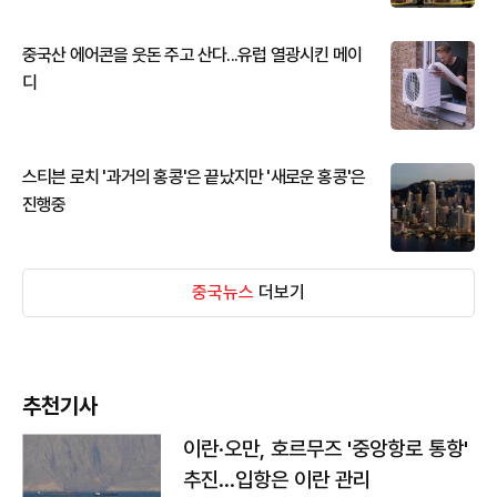
중국산 에어콘을 웃돈 주고 산다...유럽 열광시킨 메이
디
스티븐 로치 '과거의 홍콩'은 끝났지만 '새로운 홍콩'은
진행중
중국뉴스
더보기
추천기사
이란·오만, 호르무즈 '중앙항로 통항'
추진…입항은 이란 관리