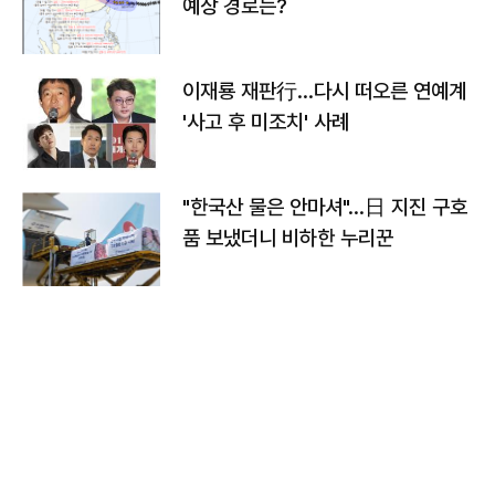
예상 경로는?
이재룡 재판行…다시 떠오른 연예계
'사고 후 미조치' 사례
"한국산 물은 안마셔"…日 지진 구호
품 보냈더니 비하한 누리꾼