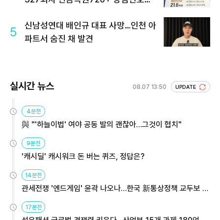
회 주목
신남성연대 배인규 대표 사망…인천 아
5
파트서 숨진 채 발견
실시간 뉴스
08.07 13:50
UPDATE
4분전
與 "'하늘이법' 여야 공동 발의 괜찮아…그것이 협치"
9분전
'캐시딜' 캐시워크 돈 버는 퀴즈, 정답은?
14분전
관세전쟁 '엔드게임' 윤곽 나오나…한국 新통상정책 교두보 활
용해야
17분전