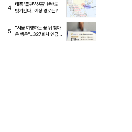
태풍 '돌핀'·'찬홈' 한반도
4
빗겨간다…예상 경로는?
"서울 여행하는 꿈 뒤 찾아
5
온 행운"…327회차 연금
복권720+ 당첨번호조회
주목