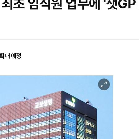
최초 임직원 업무에 '챗GPT
 확대 예정
이
미
지
확
대