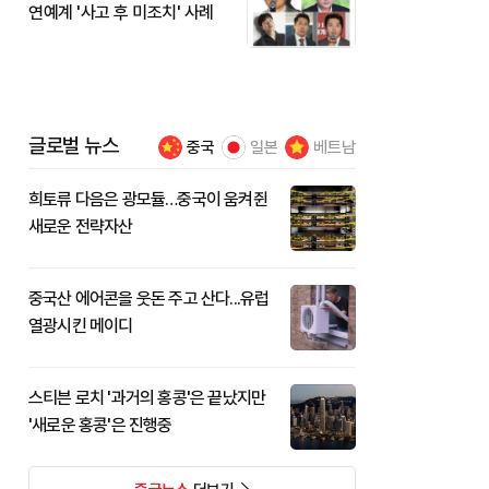
연예계 '사고 후 미조치' 사례
글로벌 뉴스
중국
일본
베트남
희토류 다음은 광모듈…중국이 움켜쥔
새로운 전략자산
중국산 에어콘을 웃돈 주고 산다...유럽
열광시킨 메이디
스티븐 로치 '과거의 홍콩'은 끝났지만
'새로운 홍콩'은 진행중