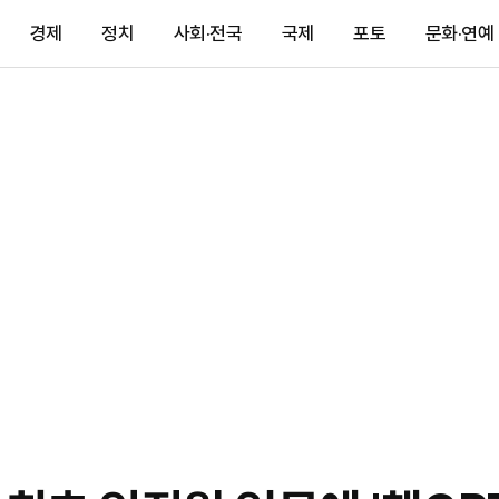
경제
정치
사회·전국
국제
포토
문화·연예