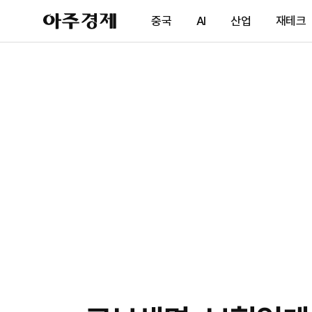
아
중국
AI
산업
재테크
주
경
제