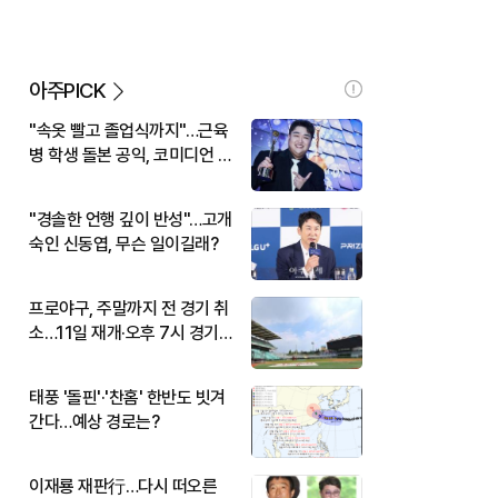
아주PICK
"속옷 빨고 졸업식까지"…근육
병 학생 돌본 공익, 코미디언 김
규원이었다
"경솔한 언행 깊이 반성"…고개
숙인 신동엽, 무슨 일이길래?
프로야구, 주말까지 전 경기 취
소…11일 재개·오후 7시 경기
시작
태풍 '돌핀'·'찬홈' 한반도 빗겨
간다…예상 경로는?
이재룡 재판行…다시 떠오른