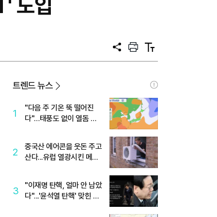
' 도입
공
프
텍
유
린
스
트
트
크
기
트렌드 뉴스
"다음 주 기온 뚝 떨어진
1
다"…태풍도 없이 열돔 박
살 낸 '이것'
중국산 에어콘을 웃돈 주고
2
산다...유럽 열광시킨 메이
디
"이재명 탄핵, 얼마 안 남았
3
다"...'윤석열 탄핵' 맞힌 무
당, '성지글' 등장