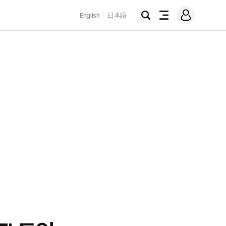
로
English
日本語
그
검
전
인
색
체
메
뉴