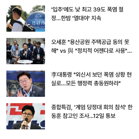
'입추'에도 낮 최고 39도 폭염 절
정…한밤 '열대야' 지속
오세훈 "용산공원 주택공급 동의 못
해" vs 與 "정치적 어젠다로 사용"
맞불
李대통령 "외신서 보던 폭염 상황 현
실로…모든 행정력 총동원하라"
종합특검, '계엄 당정대 회의 참석' 한
동훈 참고인 조사...12일 통보