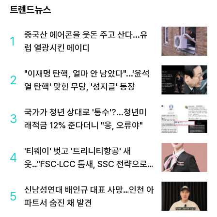
트렌드뉴스
중국산 에어콘을 웃돈 주고 산다...유
1
럽 열광시킨 메이디
"이재명 탄핵, 얼마 안 남았다"...'윤석
2
열 탄핵' 맞힌 무당, '성지글' 등장
국가가 청년 상대로 '통수'?...청년미
3
래적금 12% 준다더니 "응, 오류야"
'티웨이' 벗고 '트리니티항공' 새
4
옷…"FSC·LCC 틈새, SSC 전략으로
공략"
신남성연대 배인규 대표 사망…인천 아
5
파트서 숨진 채 발견