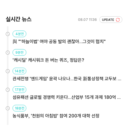
실시간 뉴스
08.07 11:36
UPDATE
4분전
與 "'하늘이법' 여야 공동 발의 괜찮아…그것이 협치"
9분전
'캐시딜' 캐시워크 돈 버는 퀴즈, 정답은?
14분전
관세전쟁 '엔드게임' 윤곽 나오나…한국 新통상정책 교두보 활
용해야
17분전
섬유패션 글로벌 경쟁력 키운다…산업부 15개 과제 180억 지
원
18분전
농식품부, '천원의 아침밥' 참여 200개 대학 선정