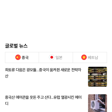
글로벌 뉴스
중국
일본
베트남
희토류 다음은 광모듈…중국이 움켜쥔 새로운 전략자
산
중국산 에어콘을 웃돈 주고 산다...유럽 열광시킨 메이
디