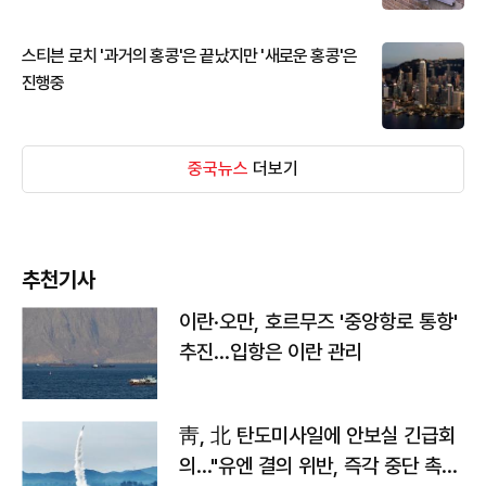
스티븐 로치 '과거의 홍콩'은 끝났지만 '새로운 홍콩'은
진행중
중국뉴스
더보기
추천기사
이란·오만, 호르무즈 '중앙항로 통항'
추진…입항은 이란 관리
靑, 北 탄도미사일에 안보실 긴급회
의…"유엔 결의 위반, 즉각 중단 촉