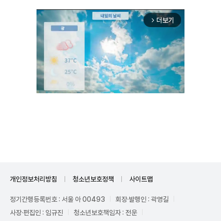
더보기
arrow_forward_ios
Unmute
개인정보처리방침
청소년보호정책
사이트맵
정기간행등록번호 : 서울 아 00493
회장·발행인 : 곽영길
사장·편집인 : 임규진
청소년보호책임자 : 전운