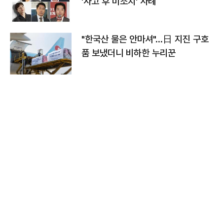
'사고 후 미조치' 사례
"한국산 물은 안마셔"…日 지진 구호
품 보냈더니 비하한 누리꾼