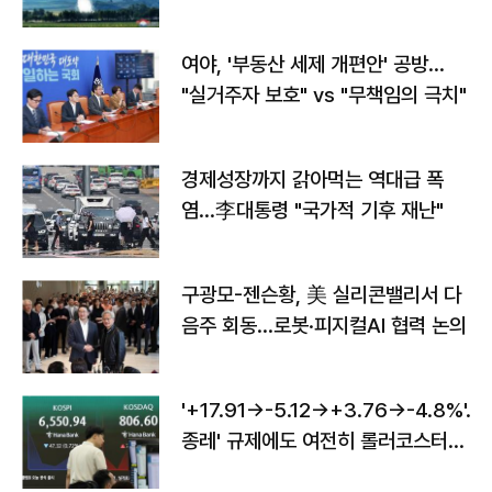
구"
여야, '부동산 세제 개편안' 공방…
"실거주자 보호" vs "무책임의 극치"
경제성장까지 갉아먹는 역대급 폭
염…李대통령 "국가적 기후 재난"
구광모-젠슨황, 美 실리콘밸리서 다
음주 회동…로봇·피지컬AI 협력 논의
'+17.91→-5.12→+3.76→-4.8%'…'
종레' 규제에도 여전히 롤러코스터
타는 코스피