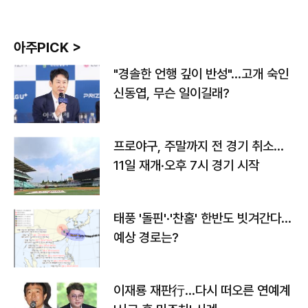
아주PICK >
"경솔한 언행 깊이 반성"…고개 숙인
신동엽, 무슨 일이길래?
프로야구, 주말까지 전 경기 취소…
11일 재개·오후 7시 경기 시작
태풍 '돌핀'·'찬홈' 한반도 빗겨간다…
예상 경로는?
이재룡 재판行…다시 떠오른 연예계