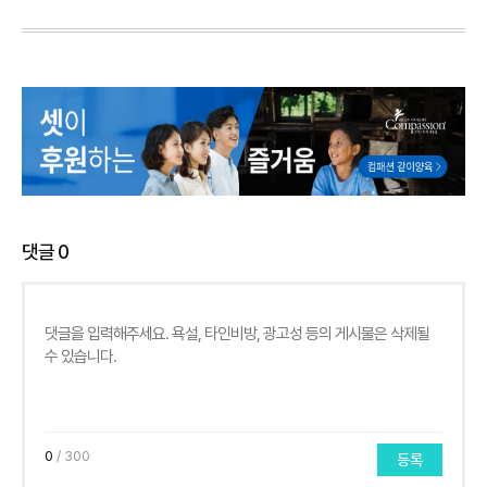
댓글
0
0
/ 300
등록