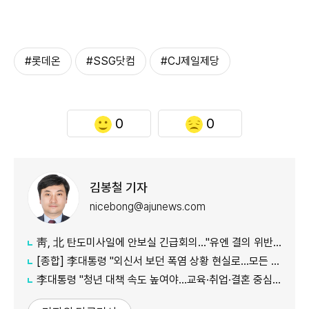
#롯데온
#SSG닷컴
#CJ제일제당
0
0
김봉철 기자
nicebong@ajunews.com
靑, 北 탄도미사일에 안보실 긴급회의…"유엔 결의 위반, 즉각 중단 촉구"
[종합] 李대통령 "외신서 보던 폭염 상황 현실로…모든 행정력 총동원하라"
李대통령 "청년 대책 속도 높여야…교육·취업·결혼 중심 정책 재편"