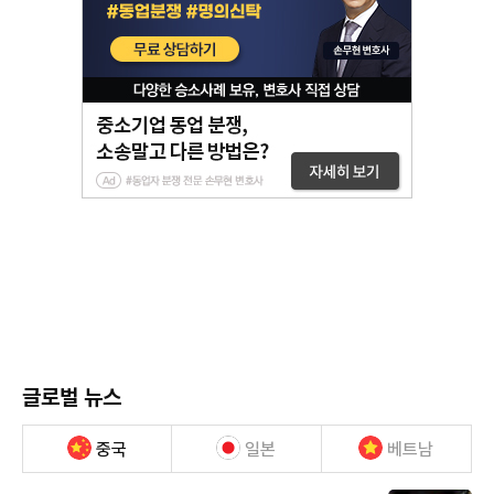
글로벌 뉴스
중국
일본
베트남