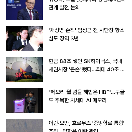
관계 발전 논의
'채상병 순직' 임성근 전 사단장 항소
심도 징역 3년
현금 88조 쌓인 SK하이닉스, 국내
채권시장 '큰손' 됐다…최대 40조 투
자
"메모리 월 넘을 해법은 HBF"…구글
도 주목한 차세대 AI 메모리
이란·오만, 호르무즈 '중앙항로 통항'
추진…입항은 이란 관리