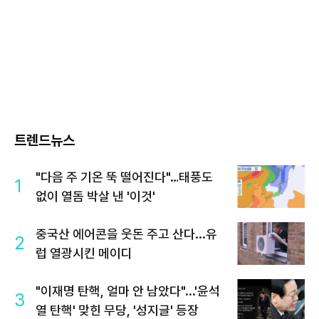
트렌드뉴스
"다음 주 기온 뚝 떨어진다"…태풍도
1
없이 열돔 박살 낸 '이것'
중국산 에어콘을 웃돈 주고 산다...유
2
럽 열광시킨 메이디
"이재명 탄핵, 얼마 안 남았다"...'윤석
3
열 탄핵' 맞힌 무당, '성지글' 등장