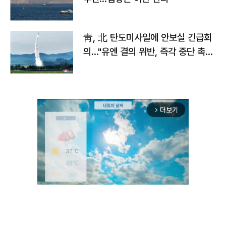
靑, 北 탄도미사일에 안보실 긴급회
의…"유엔 결의 위반, 즉각 중단 촉
구"
더보기
arrow_forward_ios
Unmute