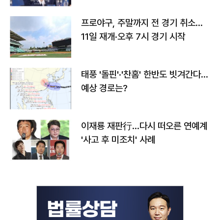
프로야구, 주말까지 전 경기 취소…
11일 재개·오후 7시 경기 시작
태풍 '돌핀'·'찬홈' 한반도 빗겨간다…
예상 경로는?
이재룡 재판行…다시 떠오른 연예계
'사고 후 미조치' 사례