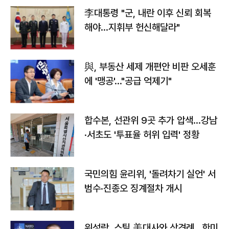
李대통령 "군, 내란 이후 신뢰 회복
해야…지휘부 헌신해달라"
與, 부동산 세제 개편안 비판 오세훈
에 '맹공'…"공급 억제기"
합수본, 선관위 9곳 추가 압색…강남
·서초도 '투표율 허위 입력' 정황
국민의힘 윤리위, '돌려차기 실언' 서
범수·진종오 징계절차 개시
위성락, 스틸 美대사와 상견례…한미