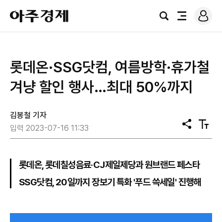
로
아
그
검
전
주
인
색
체
경
메
제
뉴
롯데온·SSG닷컴, 여름방학·휴가철
겨냥 할인 행사…최대 50%까지
김봉철 기자
공
텍
입력 2023-07-16 11:33
유
스
트
크
기
롯데온, 롯데칠성음료·CJ제일제당과 원브랜드 페스타
SSG닷컴, 20일까지 장보기 특화 '푸드 쓱세일' 진행해