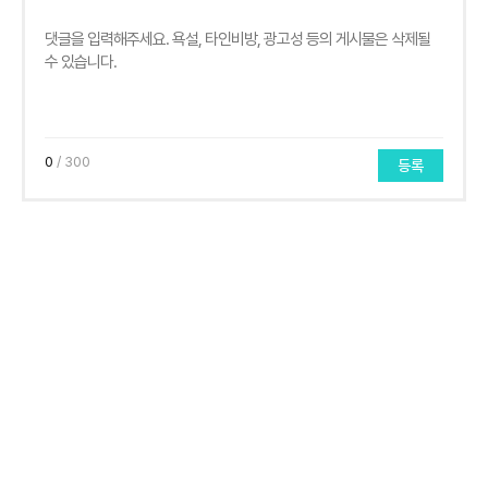
0
/ 300
등록