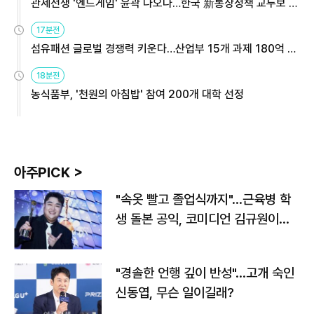
관세전쟁 '엔드게임' 윤곽 나오나…한국 新통상정책 교두보 활
용해야
17분전
섬유패션 글로벌 경쟁력 키운다…산업부 15개 과제 180억 지
원
18분전
농식품부, '천원의 아침밥' 참여 200개 대학 선정
아주PICK >
"속옷 빨고 졸업식까지"…근육병 학
생 돌본 공익, 코미디언 김규원이었
다
"경솔한 언행 깊이 반성"…고개 숙인
신동엽, 무슨 일이길래?