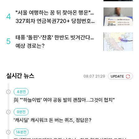
"서울 여행하는 꿈 뒤 찾아온 행운"…
4
327회차 연금복권720+ 당첨번호조
회 주목
태풍 '돌핀'·'찬홈' 한반도 빗겨간다…
5
예상 경로는?
실시간 뉴스
08.07 21:29
UPDATE
4분전
與 "'하늘이법' 여야 공동 발의 괜찮아…그것이 협치"
9분전
'캐시딜' 캐시워크 돈 버는 퀴즈, 정답은?
14분전