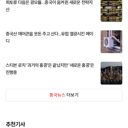
희토류 다음은 광모듈…중국이 움켜쥔 새로운 전략자
산
중국산 에어콘을 웃돈 주고 산다...유럽 열광시킨 메이
디
스티븐 로치 '과거의 홍콩'은 끝났지만 '새로운 홍콩'은
진행중
중국뉴스
더보기
추천기사