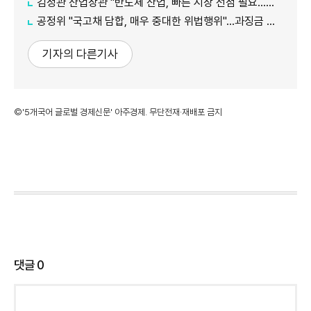
김정관 산업장관 "반도체 산업, 빠른 시장 선점 필요…주52시간제 손봐야"
공정위 "국고채 담합, 매우 중대한 위법행위"...과징금 최대 15조원 전망
기자의 다른기사
©'5개국어 글로벌 경제신문' 아주경제. 무단전재·재배포 금지
댓글
0