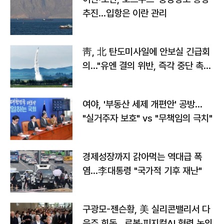
추진…입항은 이란 관리
靑, 北 탄도미사일에 안보실 긴급회
의…"유엔 결의 위반, 즉각 중단 촉
구"
여야, '부동산 세제 개편안' 공방…
"실거주자 보호" vs "무책임의 극치"
경제성장까지 갉아먹는 역대급 폭
염…李대통령 "국가적 기후 재난"
구광모-젠슨황, 美 실리콘밸리서 다
음주 회동…로봇·피지컬AI 협력 논의