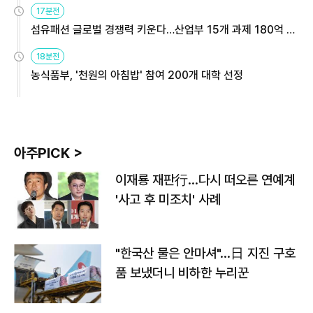
17분전
섬유패션 글로벌 경쟁력 키운다…산업부 15개 과제 180억 지
원
18분전
농식품부, '천원의 아침밥' 참여 200개 대학 선정
아주PICK >
이재룡 재판行…다시 떠오른 연예계
'사고 후 미조치' 사례
"한국산 물은 안마셔"…日 지진 구호
품 보냈더니 비하한 누리꾼