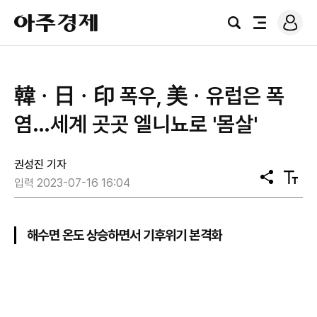
로
아
그
검
전
주
인
색
체
경
메
제
뉴
韓ㆍ日ㆍ印 폭우, 美ㆍ유럽은 폭
염…세계 곳곳 엘니뇨로 '몸살'
권성진 기자
공
텍
입력 2023-07-16 16:04
유
스
트
크
기
해수면 온도 상승하면서 기후위기 본격화