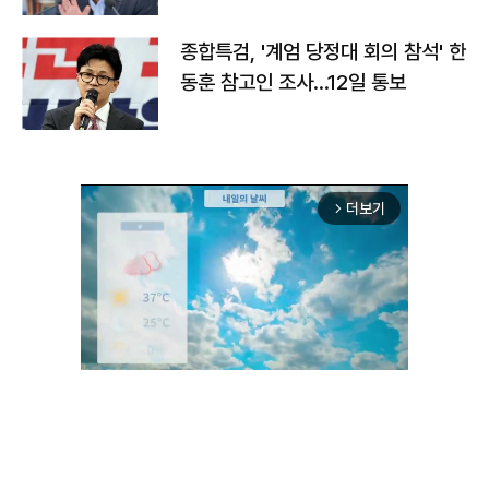
종합특검, '계엄 당정대 회의 참석' 한
동훈 참고인 조사...12일 통보
더보기
arrow_forward_ios
Unmute