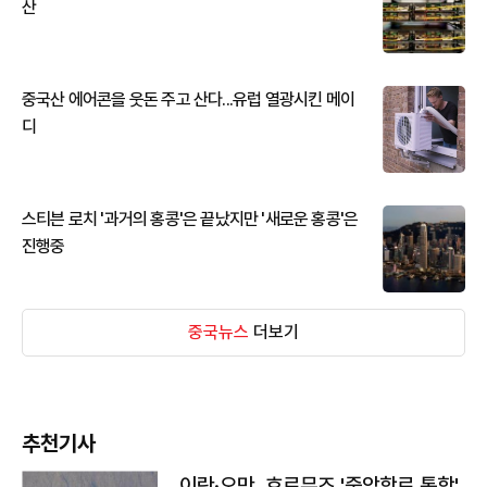
산
중국산 에어콘을 웃돈 주고 산다...유럽 열광시킨 메이
디
스티븐 로치 '과거의 홍콩'은 끝났지만 '새로운 홍콩'은
진행중
중국뉴스
더보기
추천기사
이란·오만, 호르무즈 '중앙항로 통항'