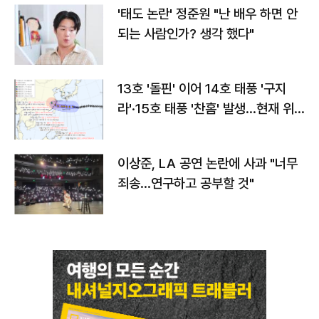
'태도 논란' 정준원 "난 배우 하면 안
되는 사람인가? 생각 했다"
13호 '돌핀' 이어 14호 태풍 '구지
라'·15호 태풍 '찬홈' 발생…현재 위
치와 이동경로는?
이상준, LA 공연 논란에 사과 "너무
죄송…연구하고 공부할 것"