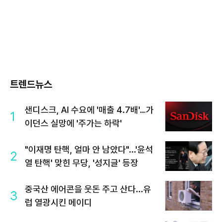
트렌드뉴스
샌디스크, AI 수요에 '매출 4.7배'…가
1
이던스 실망에 '주가는 하락'
"이재명 탄핵, 얼마 안 남았다"...'윤석
2
열 탄핵' 맞힌 무당, '성지글' 등장
중국산 에어콘을 웃돈 주고 산다...유
3
럽 열광시킨 메이디