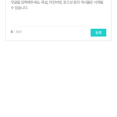
0
/ 300
등록