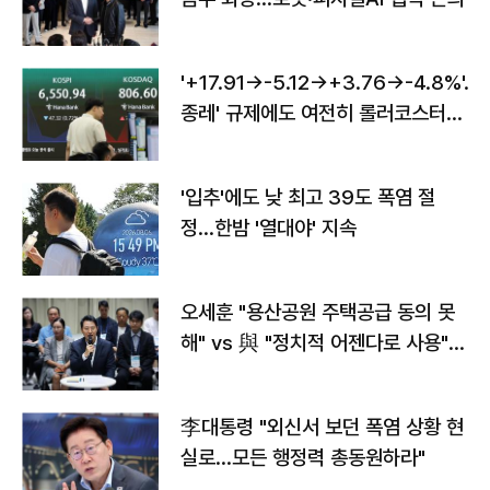
'+17.91→-5.12→+3.76→-4.8%'…'
종레' 규제에도 여전히 롤러코스터
타는 코스피
'입추'에도 낮 최고 39도 폭염 절
정…한밤 '열대야' 지속
오세훈 "용산공원 주택공급 동의 못
해" vs 與 "정치적 어젠다로 사용"
맞불
李대통령 "외신서 보던 폭염 상황 현
실로…모든 행정력 총동원하라"