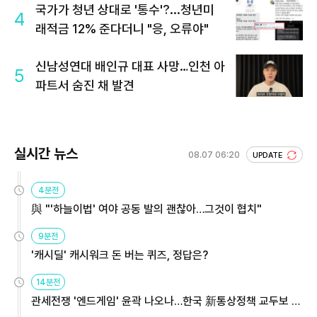
국가가 청년 상대로 '통수'?...청년미
4
래적금 12% 준다더니 "응, 오류야"
신남성연대 배인규 대표 사망…인천 아
5
파트서 숨진 채 발견
실시간 뉴스
08.07 06:20
UPDATE
4분전
與 "'하늘이법' 여야 공동 발의 괜찮아…그것이 협치"
9분전
'캐시딜' 캐시워크 돈 버는 퀴즈, 정답은?
14분전
관세전쟁 '엔드게임' 윤곽 나오나…한국 新통상정책 교두보 활
용해야