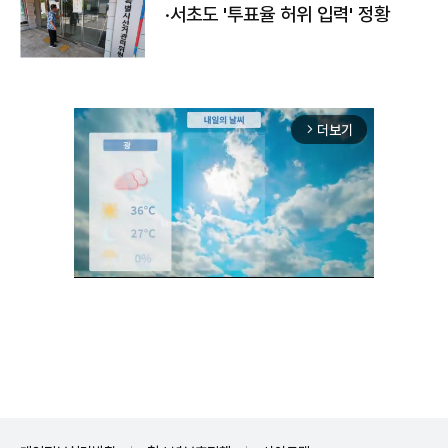
·서초도 '투표율 허위 입력' 정황
더보기
arrow_forward_ios
Unmute