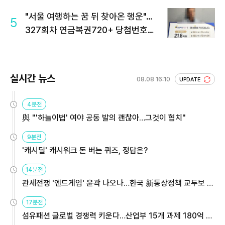
"서울 여행하는 꿈 뒤 찾아온 행운"…
5
327회차 연금복권720+ 당첨번호조
회 주목
실시간 뉴스
08.08 16:10
UPDATE
4분전
與 "'하늘이법' 여야 공동 발의 괜찮아…그것이 협치"
9분전
'캐시딜' 캐시워크 돈 버는 퀴즈, 정답은?
14분전
관세전쟁 '엔드게임' 윤곽 나오나…한국 新통상정책 교두보 활
용해야
17분전
섬유패션 글로벌 경쟁력 키운다…산업부 15개 과제 180억 지