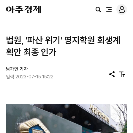
로
아
그
검
전
주
인
색
체
경
메
제
뉴
법원, '파산 위기' 명지학원 회생계
획안 최종 인가
남가언 기자
공
텍
입력 2023-07-15 15:22
유
스
트
크
기