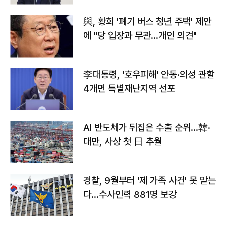
與, 황희 '폐기 버스 청년 주택' 제안
에 "당 입장과 무관…개인 의견"
李대통령, '호우피해' 안동·의성 관할
4개면 특별재난지역 선포
AI 반도체가 뒤집은 수출 순위…韓·
대만, 사상 첫 日 추월
경찰, 9월부터 '제 가족 사건' 못 맡는
다…수사인력 881명 보강