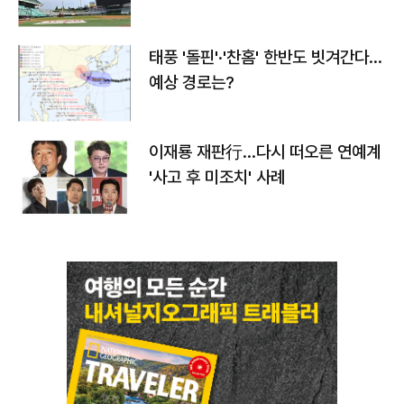
태풍 '돌핀'·'찬홈' 한반도 빗겨간다…
예상 경로는?
이재룡 재판行…다시 떠오른 연예계
'사고 후 미조치' 사례