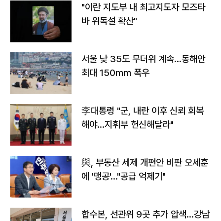
"이란 지도부 내 최고지도자 모즈타
바 위독설 확산"
서울 낮 35도 무더위 계속…동해안
최대 150㎜ 폭우
李대통령 "군, 내란 이후 신뢰 회복
해야…지휘부 헌신해달라"
與, 부동산 세제 개편안 비판 오세훈
에 '맹공'…"공급 억제기"
합수본, 선관위 9곳 추가 압색…강남