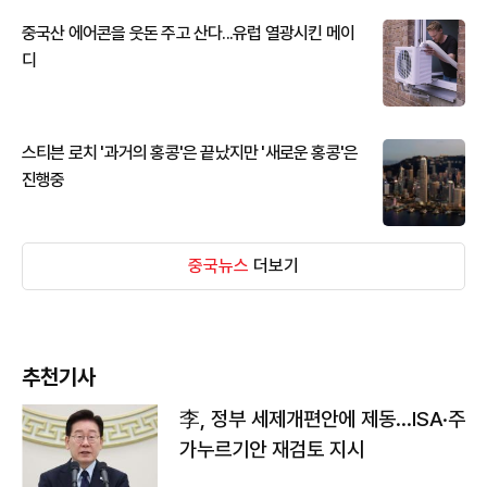
중국산 에어콘을 웃돈 주고 산다...유럽 열광시킨 메이
디
스티븐 로치 '과거의 홍콩'은 끝났지만 '새로운 홍콩'은
진행중
중국뉴스
더보기
추천기사
李, 정부 세제개편안에 제동…ISA·주
가누르기안 재검토 지시