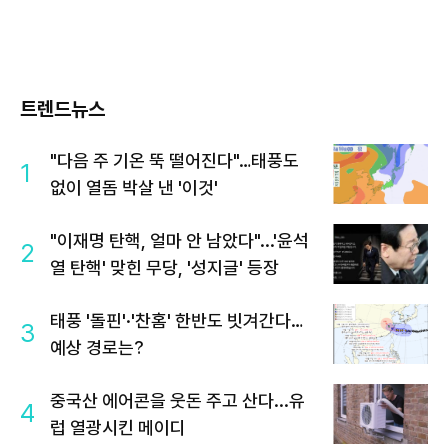
트렌드뉴스
"다음 주 기온 뚝 떨어진다"…태풍도
1
없이 열돔 박살 낸 '이것'
"이재명 탄핵, 얼마 안 남았다"...'윤석
2
열 탄핵' 맞힌 무당, '성지글' 등장
태풍 '돌핀'·'찬홈' 한반도 빗겨간다…
3
예상 경로는?
중국산 에어콘을 웃돈 주고 산다...유
4
럽 열광시킨 메이디