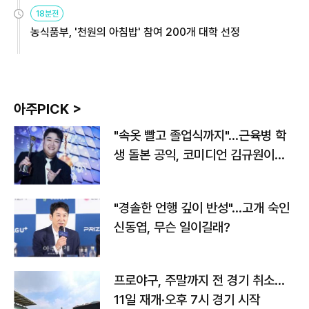
원
18분전
농식품부, '천원의 아침밥' 참여 200개 대학 선정
아주PICK >
"속옷 빨고 졸업식까지"…근육병 학
생 돌본 공익, 코미디언 김규원이었
다
"경솔한 언행 깊이 반성"…고개 숙인
신동엽, 무슨 일이길래?
프로야구, 주말까지 전 경기 취소…
11일 재개·오후 7시 경기 시작