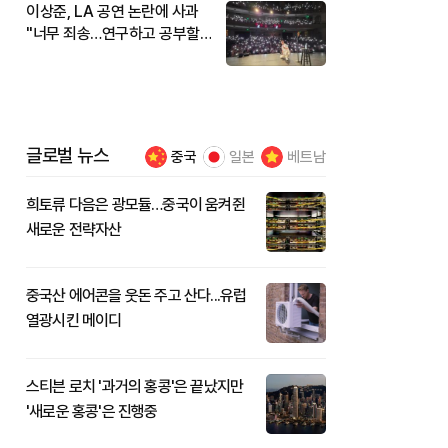
이상준, LA 공연 논란에 사과
"너무 죄송…연구하고 공부할
것"
글로벌 뉴스
중국
일본
베트남
희토류 다음은 광모듈…중국이 움켜쥔
새로운 전략자산
중국산 에어콘을 웃돈 주고 산다...유럽
열광시킨 메이디
스티븐 로치 '과거의 홍콩'은 끝났지만
'새로운 홍콩'은 진행중