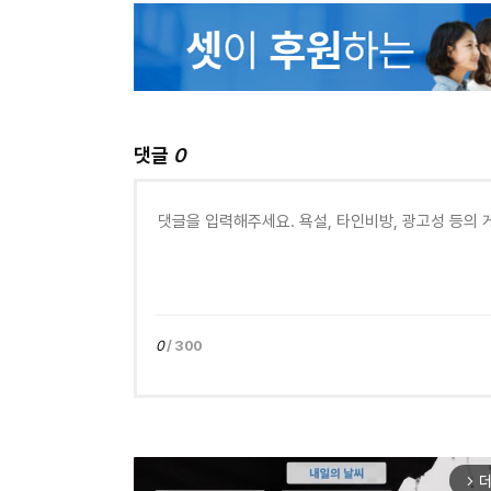
댓글
0
0
/ 300
더
arrow_forward_ios