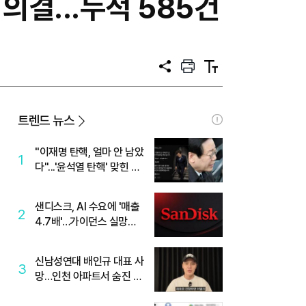
의결...누적 585건
공
프
텍
유
린
스
트
트
크
기
트렌드 뉴스
"이재명 탄핵, 얼마 안 남았
1
다"...'윤석열 탄핵' 맞힌 무
당, '성지글' 등장
샌디스크, AI 수요에 '매출
2
4.7배'…가이던스 실망에
'주가는 하락'
신남성연대 배인규 대표 사
3
망…인천 아파트서 숨진 채
발견