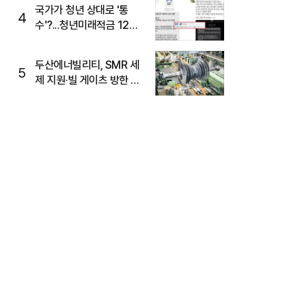
국가가 청년 상대로 '통
4
수'?...청년미래적금 12%
준다더니 "응, 오류야"
두산에너빌리티, SMR 세
5
제 지원·빌 게이츠 방한 기
대에 5%대 강세