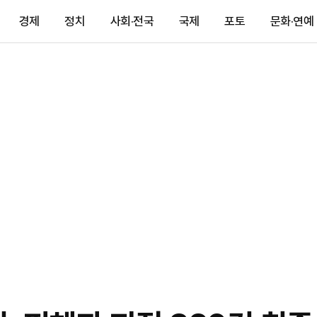
경제
정치
사회·전국
국제
포토
문화·연예