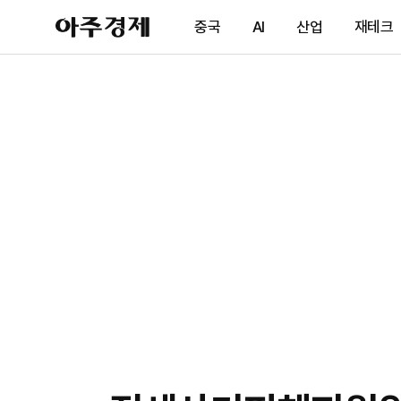
아
중국
AI
산업
재테크
주
경
제