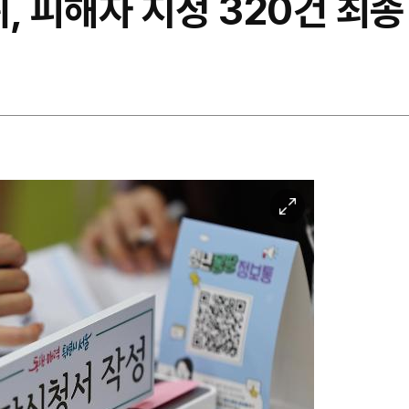
피해자 지정 320건 최종 
이
미
지
확
대