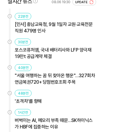
실시간 뉴스
08.06 19:30
UPDATE
22분전
[인사] 충남교육청, 9월 1일자 교원·교육전문
직원 479명 인사
30분전
포스코퓨처엠, 국내 배터리사와 LFP 양극재
19만t 공급계약 체결
40분전
"서울 여행하는 꿈 뒤 찾아온 행운"…327회차
연금복권720+ 당첨번호조회 주목
48분전
'초격차'를 향해
1시간전
버벅이는 AI, 메모리 부족 때문…SK하이닉스
가 HBF에 집중하는 이유