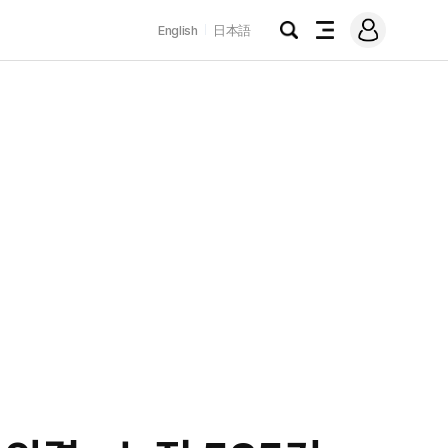
로
English
日本語
그
검
전
인
색
체
메
뉴