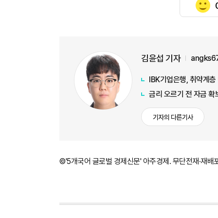
김윤섭 기자
angks6
IBK기업은행, 취약계층
금리 오르기 전 자금 확
기자의 다른기사
©'5개국어 글로벌 경제신문' 아주경제. 무단전재·재배