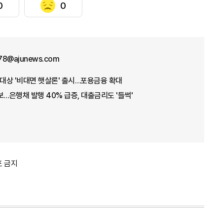
0
0
78@ajunews.com
 대상 '비대면 햇살론' 출시…포용금융 확대
보…은행채 발행 40% 급증, 대출금리도 '들썩'
포 금지