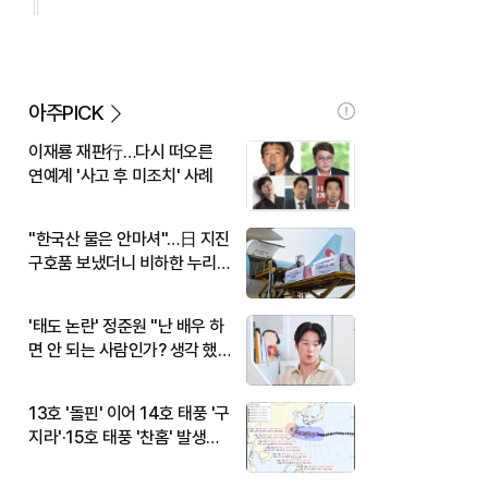
아주PICK
이재룡 재판行…다시 떠오른
연예계 '사고 후 미조치' 사례
"한국산 물은 안마셔"…日 지진
구호품 보냈더니 비하한 누리
꾼
'태도 논란' 정준원 "난 배우 하
면 안 되는 사람인가? 생각 했
다"
13호 '돌핀' 이어 14호 태풍 '구
지라'·15호 태풍 '찬홈' 발생…
현재 위치와 이동경로는?