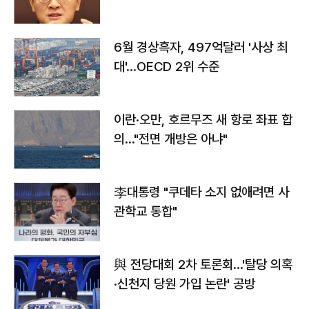
않도록 협의"
6월 경상흑자, 497억달러 '사상 최
대'…OECD 2위 수준
이란·오만, 호르무즈 새 항로 좌표 합
의…"전면 개방은 아냐"
李대통령 "쿠데타 소지 없애려면 사
관학교 통합"
與 전당대회 2차 토론회…'탈당 의혹
·신천지 당원 가입 논란' 공방