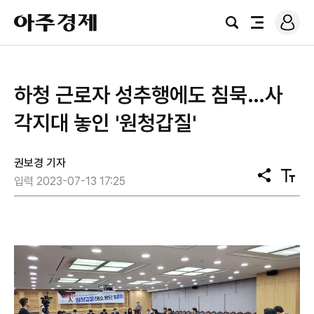
로
아
그
검
전
주
인
색
체
경
메
제
뉴
하청 근로자 성추행에도 침묵…사
각지대 놓인 '원청갑질'
권보경 기자
공
텍
입력 2023-07-13 17:25
유
스
트
크
기