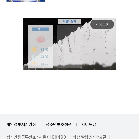
더보기
arrow_forward_ios
Unmute
개인정보처리방침
청소년보호정책
사이트맵
정기간행등록번호 : 서울 아 00493
회장·발행인 : 곽영길