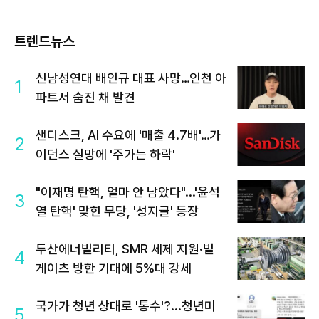
트렌드뉴스
신남성연대 배인규 대표 사망…인천 아
1
파트서 숨진 채 발견
샌디스크, AI 수요에 '매출 4.7배'…가
2
이던스 실망에 '주가는 하락'
"이재명 탄핵, 얼마 안 남았다"...'윤석
3
열 탄핵' 맞힌 무당, '성지글' 등장
두산에너빌리티, SMR 세제 지원·빌
4
게이츠 방한 기대에 5%대 강세
국가가 청년 상대로 '통수'?...청년미
5