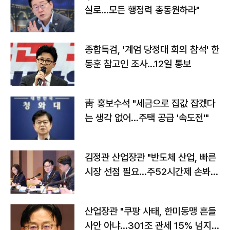
실로…모든 행정력 총동원하라"
종합특검, '계엄 당정대 회의 참석' 한
동훈 참고인 조사...12일 통보
靑 홍보수석 "세금으로 집값 잡겠다
는 생각 없어…주택 공급 '속도전'"
김정관 산업장관 "반도체 산업, 빠른
시장 선점 필요…주52시간제 손봐
야"
산업장관 "쿠팡 사태, 한미동맹 흔들
사안 아냐…301조 관세 15% 넘지