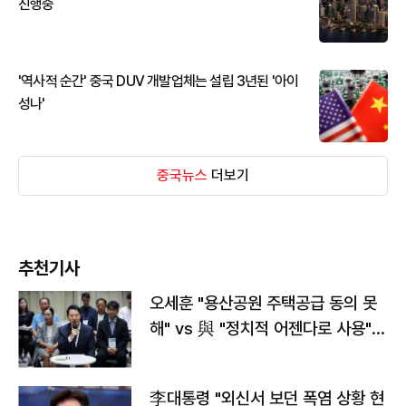
진행중
'역사적 순간' 중국 DUV 개발업체는 설립 3년된 '아이
성나'
중국뉴스
더보기
추천기사
오세훈 "용산공원 주택공급 동의 못
해" vs 與 "정치적 어젠다로 사용"
맞불
李대통령 "외신서 보던 폭염 상황 현