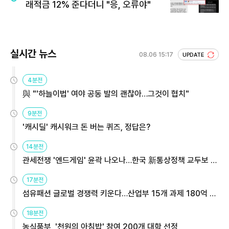
래적금 12% 준다더니 "응, 오류야"
실시간 뉴스
08.06 15:17
UPDATE
4분전
與 "'하늘이법' 여야 공동 발의 괜찮아…그것이 협치"
9분전
'캐시딜' 캐시워크 돈 버는 퀴즈, 정답은?
14분전
관세전쟁 '엔드게임' 윤곽 나오나…한국 新통상정책 교두보 활
용해야
17분전
섬유패션 글로벌 경쟁력 키운다…산업부 15개 과제 180억 지
원
18분전
농식품부, '천원의 아침밥' 참여 200개 대학 선정