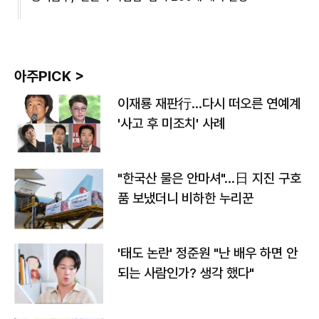
아주PICK >
이재룡 재판行…다시 떠오른 연예계
'사고 후 미조치' 사례
"한국산 물은 안마셔"…日 지진 구호
품 보냈더니 비하한 누리꾼
'태도 논란' 정준원 "난 배우 하면 안
되는 사람인가? 생각 했다"