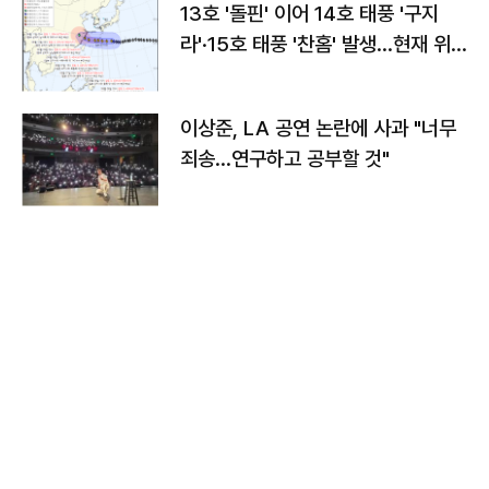
13호 '돌핀' 이어 14호 태풍 '구지
라'·15호 태풍 '찬홈' 발생…현재 위
치와 이동경로는?
이상준, LA 공연 논란에 사과 "너무
죄송…연구하고 공부할 것"