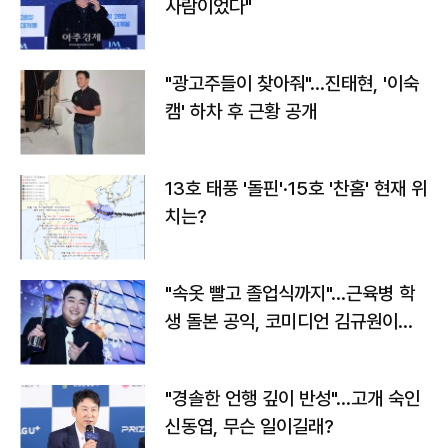
사람이었다"
"광고주들이 찾아줘"…진태현, '이숙
캠' 하차 후 근황 공개
13호 태풍 '돌핀'·15호 '찬홈' 현재 위
치는?
"속옷 빨고 졸업식까지"…근육병 학
생 돌본 공익, 코미디언 김규원이었
다
"경솔한 언행 깊이 반성"…고개 숙인
신동엽, 무슨 일이길래?