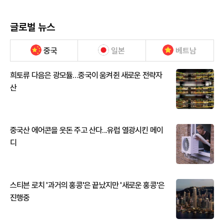
글로벌 뉴스
중국
일본
베트남
희토류 다음은 광모듈…중국이 움켜쥔 새로운 전략자
산
중국산 에어콘을 웃돈 주고 산다...유럽 열광시킨 메이
디
스티븐 로치 '과거의 홍콩'은 끝났지만 '새로운 홍콩'은
진행중