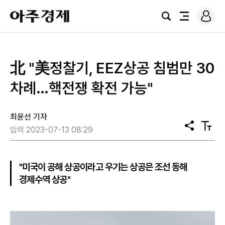
로
아
그
검
전
주
인
색
체
경
메
제
뉴
北 "美정찰기, EEZ상공 침범만 30
차례…핵전쟁 확전 가능"
최윤선 기자
공
텍
입력 2023-07-13 08:29
유
스
트
크
기
"미국이 공해 상공이라고 우기는 상공은 조선 동해
경제수역 상공"