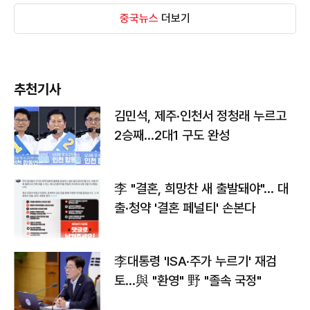
중국뉴스
더보기
추천기사
김민석, 제주·인천서 정청래 누르고
2승째…2대1 구도 완성
李 "결혼, 희망찬 새 출발돼야"… 대
출·청약 '결혼 페널티' 손본다
李대통령 'ISA·주가 누르기' 재검
토…與 "환영" 野 "졸속 국정"