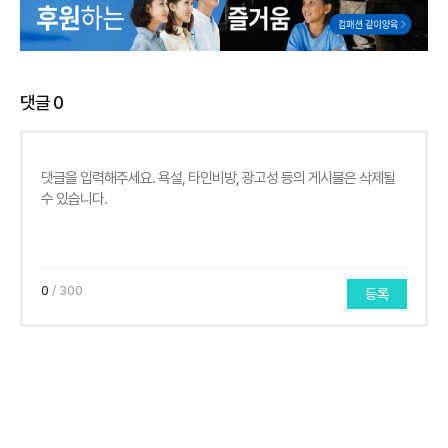
댓글
0
0
/ 300
등록