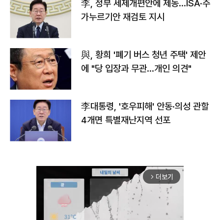
李, 정부 세제개편안에 제동…ISA·주
가누르기안 재검토 지시
與, 황희 '폐기 버스 청년 주택' 제안
에 "당 입장과 무관…개인 의견"
李대통령, '호우피해' 안동·의성 관할
4개면 특별재난지역 선포
더보기
arrow_forward_ios