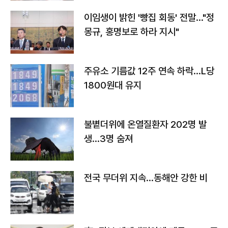
이임생이 밝힌 '빵집 회동' 전말…"정
몽규, 홍명보로 하라 지시"
주유소 기름값 12주 연속 하락…L당
1800원대 유지
불볕더위에 온열질환자 202명 발
생…3명 숨져
전국 무더위 지속…동해안 강한 비