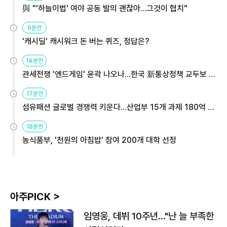
與 "'하늘이법' 여야 공동 발의 괜찮아…그것이 협치"
9분전
'캐시딜' 캐시워크 돈 버는 퀴즈, 정답은?
14분전
관세전쟁 '엔드게임' 윤곽 나오나…한국 新통상정책 교두보 활
용해야
17분전
섬유패션 글로벌 경쟁력 키운다…산업부 15개 과제 180억 지
원
18분전
농식품부, '천원의 아침밥' 참여 200개 대학 선정
아주PICK >
임영웅, 데뷔 10주년…"난 늘 부족한