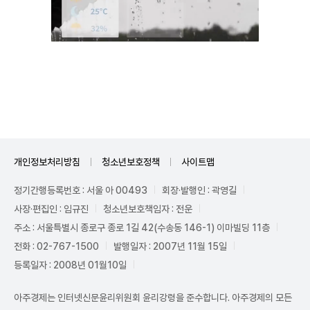
Unmute
개인정보처리방침
청소년보호정책
사이트맵
정기간행등록번호 : 서울 아 00493
회장·발행인 : 곽영길
사장·편집인 : 임규진
청소년보호책임자 : 전운
주소 : 서울특별시 종로구 종로 1길 42(수송동 146-1) 이마빌딩 11층
전화 : 02-767-1500
발행일자 : 2007년 11월 15일
등록일자 : 2008년 01월10일
아주경제는 인터넷신문윤리위원회 윤리강령을 준수합니다. 아주경제의 모든