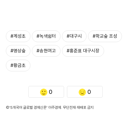
#계성초
#녹색쉼터
#대구시
#학교숲 조성
#명상숲
#송현여고
#홍준표 대구시장
#황금초
0
0
©'5개국어 글로벌 경제신문' 아주경제. 무단전재·재배포 금지