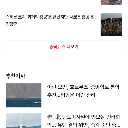
스티븐 로치 '과거의 홍콩'은 끝났지만 '새로운 홍콩'은
진행중
중국뉴스
더보기
추천기사
이란·오만, 호르무즈 '중앙항로 통항'
추진…입항은 이란 관리
靑, 北 탄도미사일에 안보실 긴급회
의…"유엔 결의 위반, 즉각 중단 촉