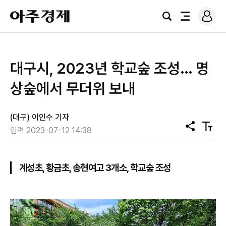
로
아
그
검
전
주
인
색
체
경
메
제
뉴
대구시, 2023년 학교숲 조성… 명
상숲에서 무더위 보내
(대구) 이인수 기자
공
텍
입력 2023-07-12 14:38
유
스
트
크
기
계성초, 황금초, 송현여고 3개소, 학교숲 조성