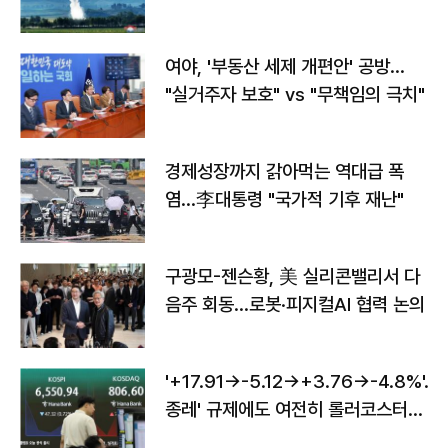
구"
여야, '부동산 세제 개편안' 공방…
"실거주자 보호" vs "무책임의 극치"
경제성장까지 갉아먹는 역대급 폭
염…李대통령 "국가적 기후 재난"
구광모-젠슨황, 美 실리콘밸리서 다
음주 회동…로봇·피지컬AI 협력 논의
'+17.91→-5.12→+3.76→-4.8%'…'
종레' 규제에도 여전히 롤러코스터
타는 코스피