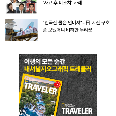
'사고 후 미조치' 사례
"한국산 물은 안마셔"…日 지진 구호
품 보냈더니 비하한 누리꾼