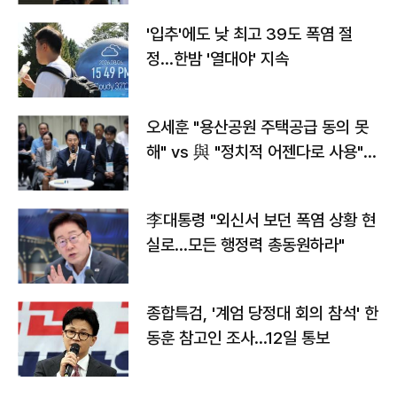
'입추'에도 낮 최고 39도 폭염 절
정…한밤 '열대야' 지속
오세훈 "용산공원 주택공급 동의 못
해" vs 與 "정치적 어젠다로 사용"
맞불
李대통령 "외신서 보던 폭염 상황 현
실로…모든 행정력 총동원하라"
종합특검, '계엄 당정대 회의 참석' 한
동훈 참고인 조사...12일 통보