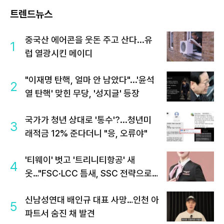
트렌드뉴스
중국산 에어콘을 웃돈 주고 산다...유
1
럽 열광시킨 메이디
"이재명 탄핵, 얼마 안 남았다"...'윤석
2
열 탄핵' 맞힌 무당, '성지글' 등장
국가가 청년 상대로 '통수'?...청년미
3
래적금 12% 준다더니 "응, 오류야"
'티웨이' 벗고 '트리니티항공' 새
4
옷…"FSC·LCC 틈새, SSC 전략으로
공략"
신남성연대 배인규 대표 사망…인천 아
5
파트서 숨진 채 발견