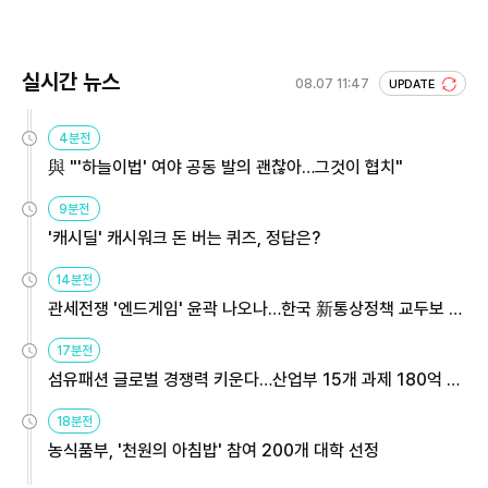
실시간 뉴스
08.07 11:47
UPDATE
4분전
與 "'하늘이법' 여야 공동 발의 괜찮아…그것이 협치"
9분전
'캐시딜' 캐시워크 돈 버는 퀴즈, 정답은?
14분전
관세전쟁 '엔드게임' 윤곽 나오나…한국 新통상정책 교두보 활
용해야
17분전
섬유패션 글로벌 경쟁력 키운다…산업부 15개 과제 180억 지
원
18분전
농식품부, '천원의 아침밥' 참여 200개 대학 선정