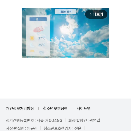
더보기
arrow_forward_ios
Unmute
개인정보처리방침
청소년보호정책
사이트맵
정기간행등록번호 : 서울 아 00493
회장·발행인 : 곽영길
사장·편집인 : 임규진
청소년보호책임자 : 전운