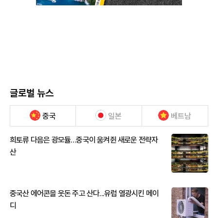
글로벌 뉴스
중국
일본
베트남
희토류 다음은 광모듈…중국이 움켜쥔 새로운 전략자
산
중국산 에어콘을 웃돈 주고 산다...유럽 열광시킨 메이
디