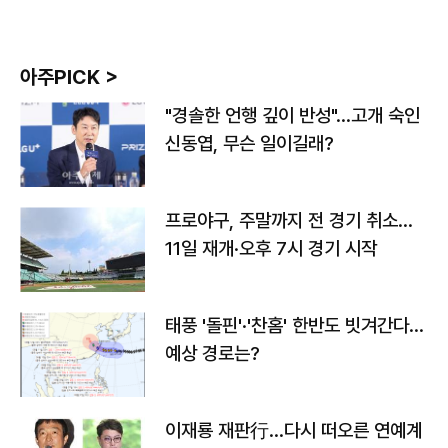
아주PICK >
"경솔한 언행 깊이 반성"…고개 숙인
신동엽, 무슨 일이길래?
프로야구, 주말까지 전 경기 취소…
11일 재개·오후 7시 경기 시작
태풍 '돌핀'·'찬홈' 한반도 빗겨간다…
예상 경로는?
이재룡 재판行…다시 떠오른 연예계