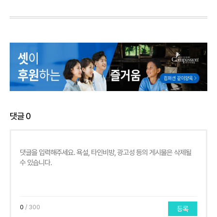
댓글
0
0
/ 300
등록