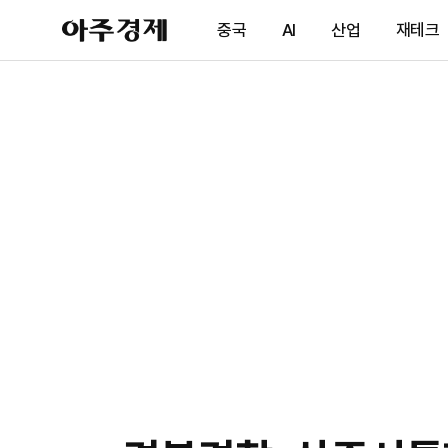
아
중국
AI
산업
재테크
주
경
제