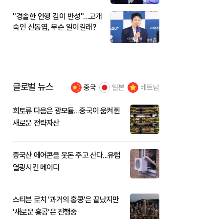
"경솔한 언행 깊이 반성"…고개
숙인 신동엽, 무슨 일이길래?
글로벌 뉴스
중국
일본
베트남
희토류 다음은 광모듈…중국이 움켜쥔
새로운 전략자산
중국산 에어콘을 웃돈 주고 산다...유럽
열광시킨 메이디
스티븐 로치 '과거의 홍콩'은 끝났지만
'새로운 홍콩'은 진행중