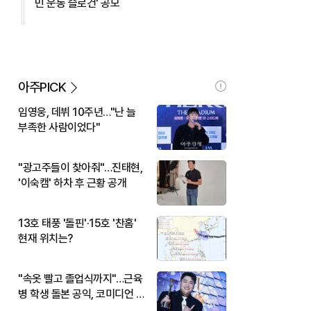
민 운동 슬로건' 공모
아주PICK
임영웅, 데뷔 10주년…"난 늘
부족한 사람이었다"
"광고주들이 찾아줘"…진태현,
'이숙캠' 하차 후 근황 공개
13호 태풍 '돌핀'·15호 '찬홈'
현재 위치는?
"속옷 빨고 졸업식까지"…근육
병 학생 돌본 공익, 코미디언 김
규원이었다