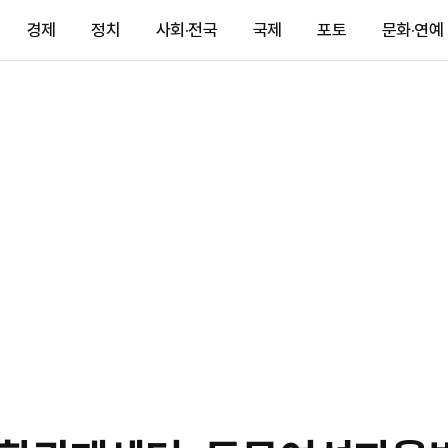
경제
정치
사회·전국
국제
포토
문화·연예