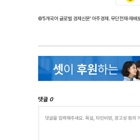
©'5개국어 글로벌 경제신문' 아주경제. 무단전재·재배
댓글
0