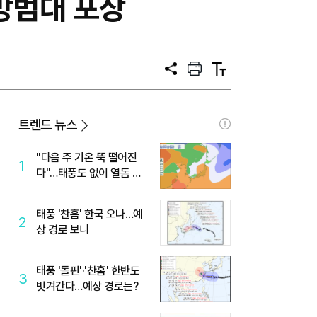
방범대 포상
공
프
텍
유
린
스
트
트
크
기
트렌드 뉴스
"다음 주 기온 뚝 떨어진
1
다"…태풍도 없이 열돔 박
살 낸 '이것'
태풍 '찬홈' 한국 오나…예
2
상 경로 보니
태풍 '돌핀'·'찬홈' 한반도
3
빗겨간다…예상 경로는?