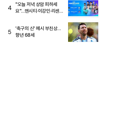
"오늘 저녁 상암 피하세
4
요"…맨시티·이강인·리센느
뜬다, 6호선 혼잡 예상
'축구의 신' 메시 부친상…
5
향년 68세