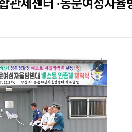
통합관제센터 ‧동문여성자율
이
미
지
확
대