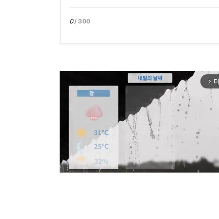
0
/ 300
더
arrow_forward_ios
Mut