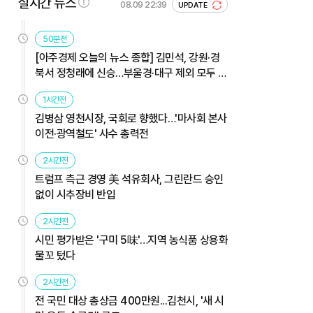
실시간 뉴스
08.09 22:39
UPDATE
50분전
[아주경제 오늘의 뉴스 종합] 김민석, 강원·경
북서 정청래에 신승…부울경·대구 제외 모두 웃
었다 外
1시간전
김병삼 영천시장, 국회로 향했다…'마사회 본사
이전·광역철도' 사수 총력전
2시간전
트럼프 측근 경영 美 석유회사, 그린란드 승인
없이 시추장비 반입
2시간전
시민 평가받은 '구미 5味'…지역 농식품 상용화
물꼬 텄다
2시간전
전 국민 대상 총상금 400만원...김천시, '새 시