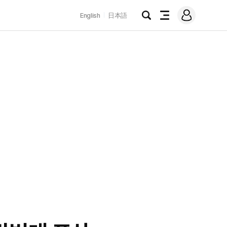
로
English
日本語
그
검
전
인
색
체
메
뉴