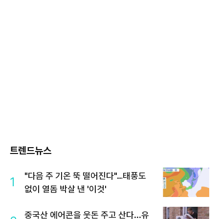
트렌드뉴스
"다음 주 기온 뚝 떨어진다"…태풍도
1
없이 열돔 박살 낸 '이것'
중국산 에어콘을 웃돈 주고 산다...유