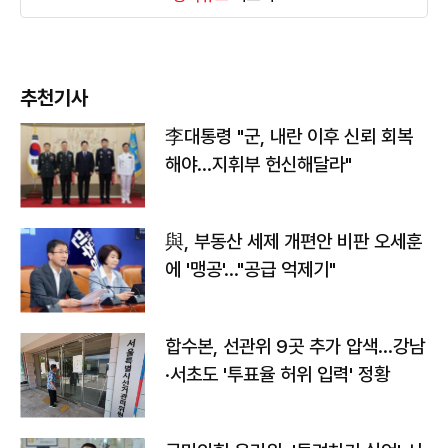
추천기사
李대통령 "군, 내란 이후 신뢰 회복
해야…지휘부 헌신해달라"
與, 부동산 세제 개편안 비판 오세훈
에 '맹공'…"공급 억제기"
합수본, 선관위 9곳 추가 압색…강남
·서초도 '투표율 허위 입력' 정황