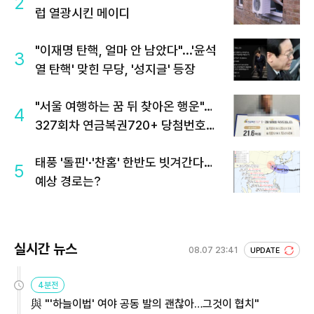
2
럽 열광시킨 메이디
"이재명 탄핵, 얼마 안 남았다"...'윤석
3
열 탄핵' 맞힌 무당, '성지글' 등장
"서울 여행하는 꿈 뒤 찾아온 행운"…
4
327회차 연금복권720+ 당첨번호조
회 주목
태풍 '돌핀'·'찬홈' 한반도 빗겨간다…
5
예상 경로는?
실시간 뉴스
08.07 23:41
UPDATE
4분전
與 "'하늘이법' 여야 공동 발의 괜찮아…그것이 협치"