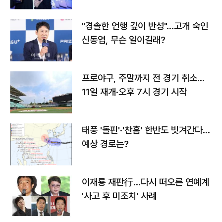
다
"경솔한 언행 깊이 반성"…고개 숙인
신동엽, 무슨 일이길래?
프로야구, 주말까지 전 경기 취소…
11일 재개·오후 7시 경기 시작
태풍 '돌핀'·'찬홈' 한반도 빗겨간다…
예상 경로는?
이재룡 재판行…다시 떠오른 연예계
'사고 후 미조치' 사례