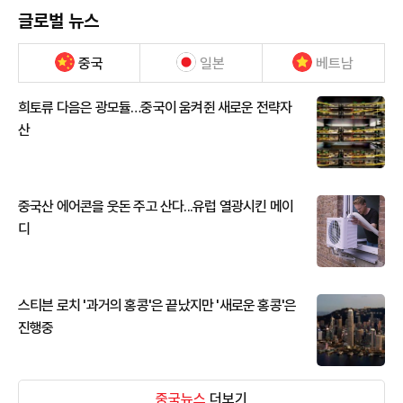
글로벌 뉴스
중국
일본
베트남
희토류 다음은 광모듈…중국이 움켜쥔 새로운 전략자
산
중국산 에어콘을 웃돈 주고 산다...유럽 열광시킨 메이
디
스티븐 로치 '과거의 홍콩'은 끝났지만 '새로운 홍콩'은
진행중
중국뉴스
더보기