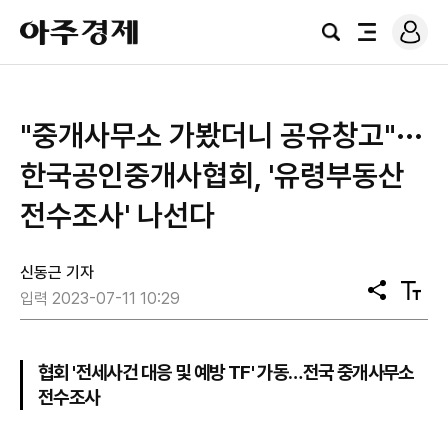
로
아
그
검
전
주
인
색
체
경
메
제
뉴
​"중개사무소 가봤더니 공유창고"···
​한국공인중개사협회, '유령부동산
전수조사' 나선다
신동근 기자
공
텍
입력 2023-07-11 10:29
유
스
트
크
기
협회 '전세사건 대응 및 예방 TF' 가동…전국 중개사무소
전수조사