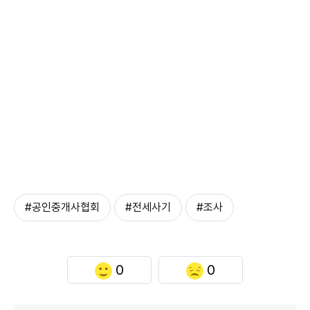
#공인중개사협회
#전세사기
#조사
0
0