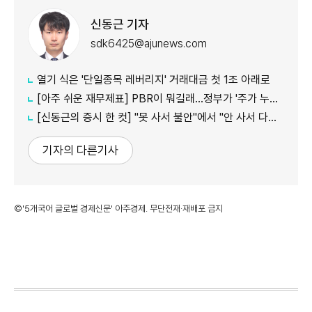
신동근 기자
sdk6425@ajunews.com
열기 식은 '단일종목 레버리지' 거래대금 첫 1조 아래로
[아주 쉬운 재무제표] PBR이 뭐길래…정부가 '주가 누르기'에 칼 빼든 이유
[신동근의 증시 한 컷] "못 사서 불안"에서 "안 사서 다행"으로…증시 덮친 '조모'
기자의 다른기사
©'5개국어 글로벌 경제신문' 아주경제. 무단전재·재배포 금지