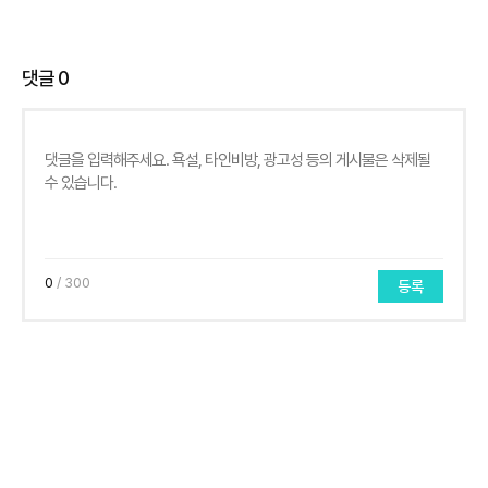
댓글
0
0
/ 300
등록