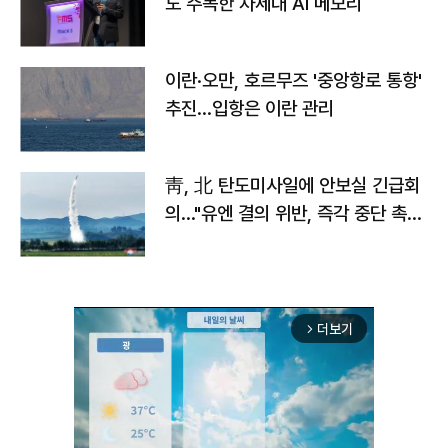
도 주목한 차세대 AI 메모리
이란·오만, 호르무즈 '중앙항로 통항'
추진…입항은 이란 관리
靑, 北 탄도미사일에 안보실 긴급회
의…"유엔 결의 위반, 즉각 중단 촉
구"
더보기
arrow_forward_ios