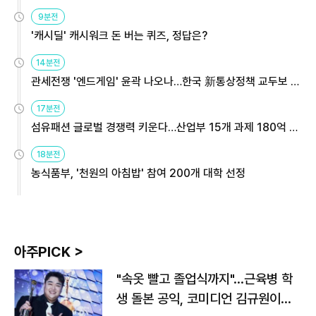
9분전
'캐시딜' 캐시워크 돈 버는 퀴즈, 정답은?
14분전
관세전쟁 '엔드게임' 윤곽 나오나…한국 新통상정책 교두보 활
용해야
17분전
섬유패션 글로벌 경쟁력 키운다…산업부 15개 과제 180억 지
원
18분전
농식품부, '천원의 아침밥' 참여 200개 대학 선정
아주PICK >
"속옷 빨고 졸업식까지"…근육병 학
생 돌본 공익, 코미디언 김규원이었