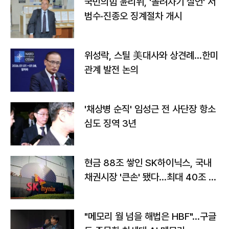
국민의힘 윤리위, '돌려차기 실언' 서
범수·진종오 징계절차 개시
위성락, 스틸 美대사와 상견례…한미
관계 발전 논의
'채상병 순직' 임성근 전 사단장 항소
심도 징역 3년
현금 88조 쌓인 SK하이닉스, 국내
채권시장 '큰손' 됐다…최대 40조 투
자
"메모리 월 넘을 해법은 HBF"…구글