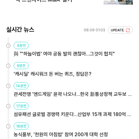
실시간 뉴스
08.09 01:03
UPDATE
4분전
與 "'하늘이법' 여야 공동 발의 괜찮아…그것이 협치"
9분전
'캐시딜' 캐시워크 돈 버는 퀴즈, 정답은?
14분전
관세전쟁 '엔드게임' 윤곽 나오나…한국 新통상정책 교두보 활
용해야
17분전
섬유패션 글로벌 경쟁력 키운다…산업부 15개 과제 180억 지
원
18분전
농식품부, '천원의 아침밥' 참여 200개 대학 선정