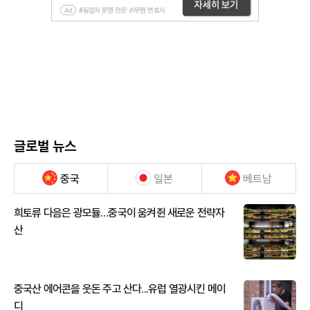
글로벌 뉴스
중국
일본
베트남
희토류 다음은 광모듈…중국이 움켜쥔 새로운 전략자
산
중국산 에어콘을 웃돈 주고 산다...유럽 열광시킨 메이
디