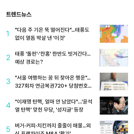
트렌드뉴스
"다음 주 기온 뚝 떨어진다"…태풍도
1
없이 열돔 박살 낸 '이것'
태풍 '돌핀'·'찬홈' 한반도 빗겨간다…
2
예상 경로는?
"서울 여행하는 꿈 뒤 찾아온 행운"…
3
327회차 연금복권720+ 당첨번호조
회 주목
"이재명 탄핵, 얼마 안 남았다"...'윤석
4
열 탄핵' 맞힌 무당, '성지글' 등장
버거·커피·치킨까지 줄줄이 매물…외
5
식 프랜차이즈 M&A '활기'