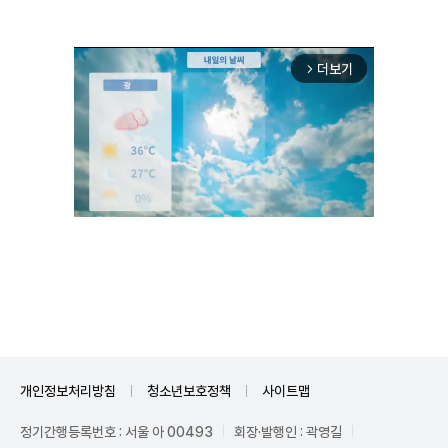
더보기
arrow_forward_ios
Unmute
개인정보처리방침
청소년보호정책
사이트맵
정기간행등록번호 : 서울 아 00493
회장·발행인 : 곽영길