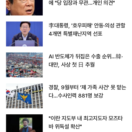
에 "당 입장과 무관…개인 의견"
李대통령, '호우피해' 안동·의성 관할
4개면 특별재난지역 선포
AI 반도체가 뒤집은 수출 순위…韓·
대만, 사상 첫 日 추월
경찰, 9월부터 '제 가족 사건' 못 맡는
다…수사인력 881명 보강
"이란 지도부 내 최고지도자 모즈타
바 위독설 확산"