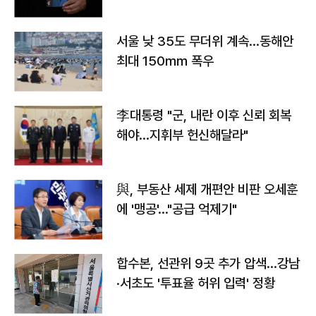
서울 낮 35도 무더위 계속…동해안
최대 150㎜ 폭우
李대통령 "군, 내란 이후 신뢰 회복
해야…지휘부 헌신해달라"
與, 부동산 세제 개편안 비판 오세훈
에 '맹공'…"공급 억제기"
합수본, 선관위 9곳 추가 압색…강남
·서초도 '투표율 허위 입력' 정황