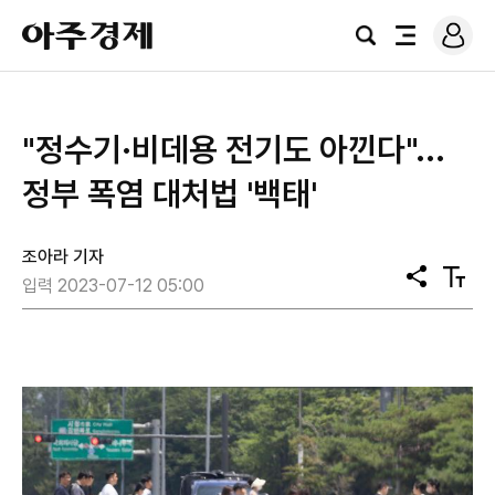
로
아
그
검
전
주
인
색
체
경
메
제
뉴
​"정수기·비데용 전기도 아낀다"...
정부 폭염 대처법 '백태'
조아라 기자
공
텍
입력 2023-07-12 05:00
유
스
트
크
기