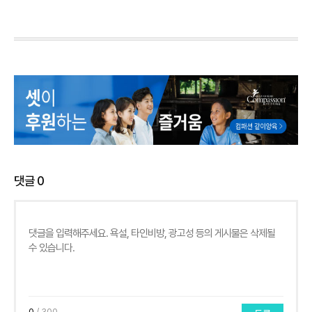
댓글
0
0
/ 300