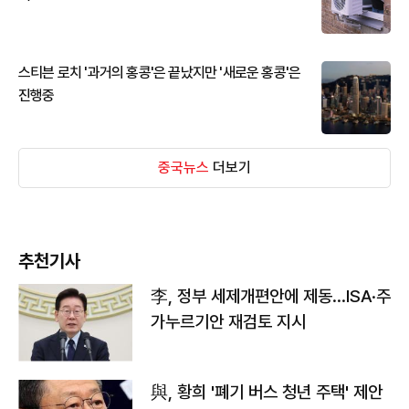
스티븐 로치 '과거의 홍콩'은 끝났지만 '새로운 홍콩'은
진행중
중국뉴스
더보기
추천기사
李, 정부 세제개편안에 제동…ISA·주
가누르기안 재검토 지시
與, 황희 '폐기 버스 청년 주택' 제안