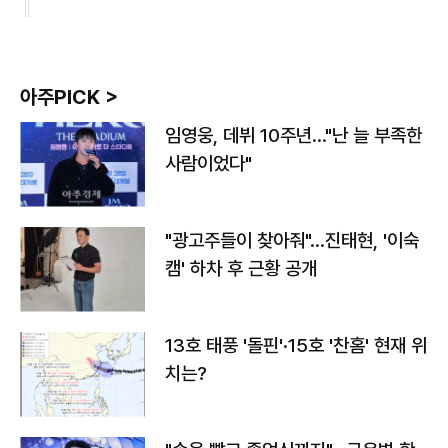
아주PICK >
임영웅, 데뷔 10주년…"난 늘 부족한
사람이었다"
"광고주들이 찾아줘"…진태현, '이숙
캠' 하차 후 근황 공개
13호 태풍 '돌핀'·15호 '찬홈' 현재 위
치는?