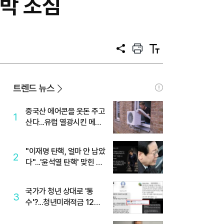
우박 조심
공
프
텍
유
린
스
트
트
크
기
트렌드 뉴스
중국산 에어콘을 웃돈 주고
1
산다...유럽 열광시킨 메이
디
"이재명 탄핵, 얼마 안 남았
2
다"...'윤석열 탄핵' 맞힌 무
당, '성지글' 등장
국가가 청년 상대로 '통
3
수'?...청년미래적금 12%
준다더니 "응, 오류야"