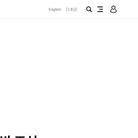
로
English
日本語
그
검
전
인
색
체
메
뉴