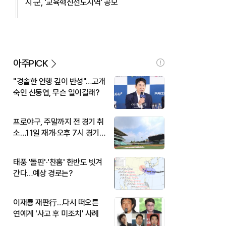
시·군, '교육혁신선도지역' 공모
아주PICK
"경솔한 언행 깊이 반성"…고개
숙인 신동엽, 무슨 일이길래?
프로야구, 주말까지 전 경기 취
소…11일 재개·오후 7시 경기
시작
태풍 '돌핀'·'찬홈' 한반도 빗겨
간다…예상 경로는?
이재룡 재판行…다시 떠오른
연예계 '사고 후 미조치' 사례