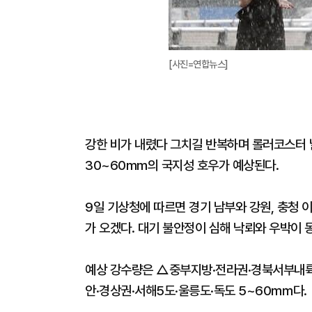
[사진=연합뉴스]
강한 비가 내렸다 그치길 반복하며 롤러코스터 
30~60mm의 국지성 호우가 예상된다.
9일 기상청에 따르면 경기 남부와 강원, 충청 이
가 오겠다. 대기 불안정이 심해 낙뢰와 우박이 
예상 강수량은 △중부지방·전라권·경북서부내륙
안·경상권·서해5도·울릉도·독도 5~60㎜다.