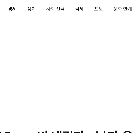
경제
정치
사회·전국
국제
포토
문화·연예