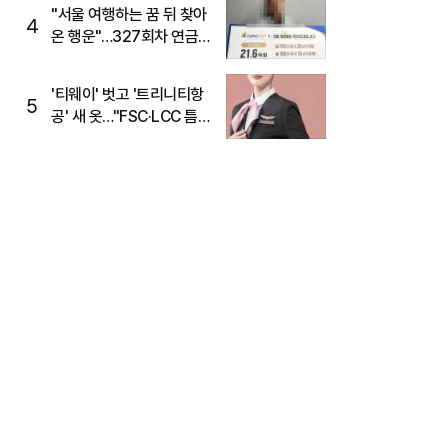
"서울 여행하는 꿈 뒤 찾아
4
온 행운"…327회차 연금
복권720+ 당첨번호조회
주목
'티웨이' 벗고 '트리니티항
5
공' 새 옷…"FSC·LCC 틈
새, SSC 전략으로 공략"