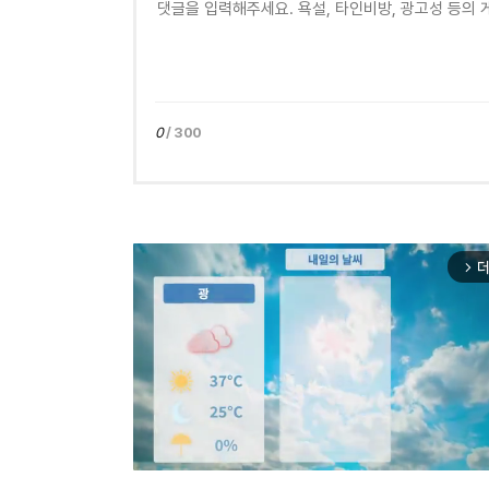
0
/ 300
더
arrow_forward_ios