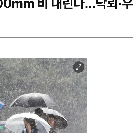
100㎜ 비 내린다...낙뢰·
이
미
지
확
대