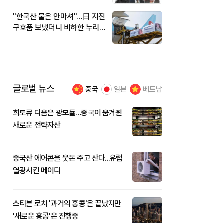
"한국산 물은 안마셔"…日 지진
구호품 보냈더니 비하한 누리
꾼
글로벌 뉴스
중국
일본
베트남
희토류 다음은 광모듈…중국이 움켜쥔
새로운 전략자산
중국산 에어콘을 웃돈 주고 산다...유럽
열광시킨 메이디
스티븐 로치 '과거의 홍콩'은 끝났지만
'새로운 홍콩'은 진행중