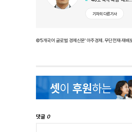
기자의 다른기사
©'5개국어 글로벌 경제신문' 아주경제. 무단전재·재배
댓글
0