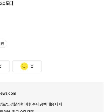
 30도다
도권
0
0
unews.com
검토"…검찰개혁 이후 수사 공백 대응 나서
…행안부, 최고 수준 대응