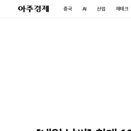
아
중국
AI
산업
재테크
주
경
제