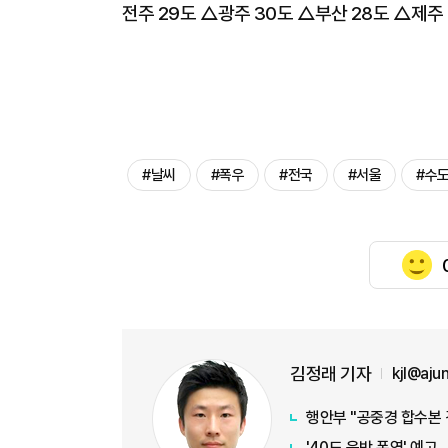
전주 29도 △광주 30도 △부산 28도 △제주
#날씨
#폭우
#전국
#서울
#수
김정래 기자
kjl@aj
행안부 "공중경 합수본 
'40도 육박 폭염' 예고