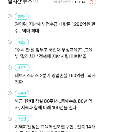
실시간 뉴스
08.07 13:17
UPDATE
3분전
권익위, 지난해 부정수급 나랏돈 1296억원 환
수…역대 최대
3분전
"수시 한 달 앞두고 국립대 무상교육?"…교육
부 '갈라치기' 정책에 지방 사립대 벼랑 끝
4분전
데브시스터즈 2분기 영업손실 160억원…적자
전환
5분전
해군 1함대 창설 80주년…동해수호 80년 역
사, 지역과 함께 미래 100년을 열다
7분전
지역여건 맞는 교육혁신모델 구현…전북 14개