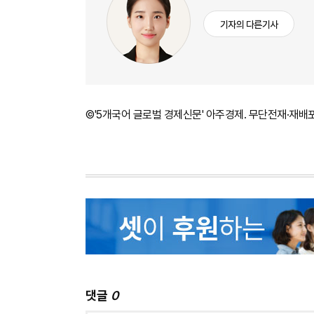
기자의 다른기사
©'5개국어 글로벌 경제신문' 아주경제. 무단전재·재배
댓글
0