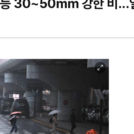
 등 30~50㎜ 강한 비..
이
미
지
확
대