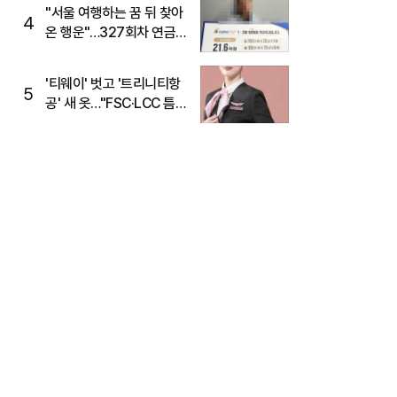
"서울 여행하는 꿈 뒤 찾아
4
온 행운"…327회차 연금
복권720+ 당첨번호조회
주목
'티웨이' 벗고 '트리니티항
5
공' 새 옷…"FSC·LCC 틈
새, SSC 전략으로 공략"