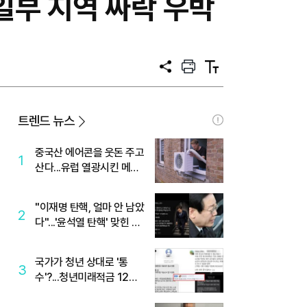
.일부 지역 싸락 우박
공
프
텍
유
린
스
트
트
크
기
트렌드 뉴스
중국산 에어콘을 웃돈 주고
1
산다...유럽 열광시킨 메이
디
"이재명 탄핵, 얼마 안 남았
2
다"...'윤석열 탄핵' 맞힌 무
당, '성지글' 등장
국가가 청년 상대로 '통
3
수'?...청년미래적금 12%
준다더니 "응, 오류야"