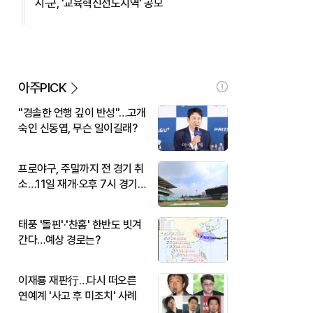
시·군, '교육혁신선도지역' 공모
아주PICK
"경솔한 언행 깊이 반성"…고개
숙인 신동엽, 무슨 일이길래?
프로야구, 주말까지 전 경기 취
소…11일 재개·오후 7시 경기
시작
태풍 '돌핀'·'찬홈' 한반도 빗겨
간다…예상 경로는?
이재룡 재판行…다시 떠오른
연예계 '사고 후 미조치' 사례