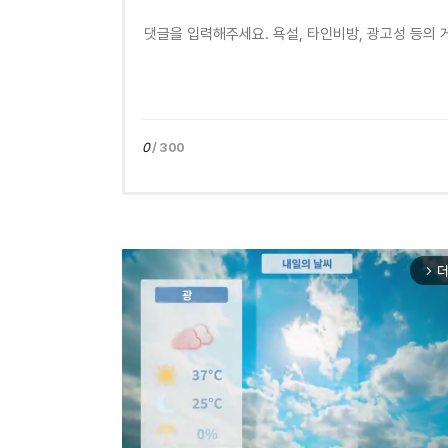
0
/ 300
더
arrow_forward_ios