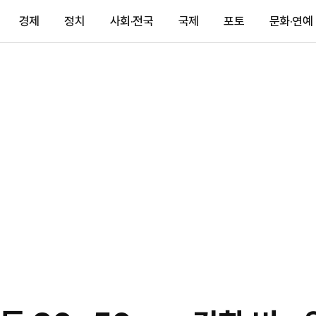
경제
정치
사회·전국
국제
포토
문화·연예