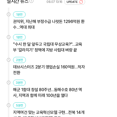
실시간 뉴스
08.07 13:16
UPDATE
1분전
권익위, 지난해 부정수급 나랏돈 1296억원 환
수…역대 최대
1분전
"수시 한 달 앞두고 국립대 무상교육?"…교육
부 '갈라치기' 정책에 지방 사립대 벼랑 끝
2분전
데브시스터즈 2분기 영업손실 160억원…적자
전환
3분전
해군 1함대 창설 80주년…동해수호 80년 역
사, 지역과 함께 미래 100년을 열다
5분전
지역여건 맞는 교육혁신모델 구현…전북 14개