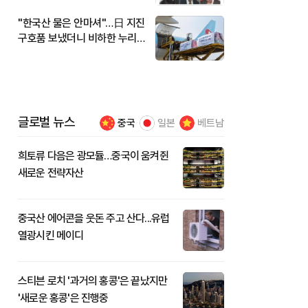
"한국산 물은 안마셔"…日 지진
구호품 보냈더니 비하한 누리
꾼
글로벌 뉴스
중국
일본
베트남
희토류 다음은 광모듈…중국이 움켜쥔
새로운 전략자산
중국산 에어콘을 웃돈 주고 산다...유럽
열광시킨 메이디
스티븐 로치 '과거의 홍콩'은 끝났지만
'새로운 홍콩'은 진행중