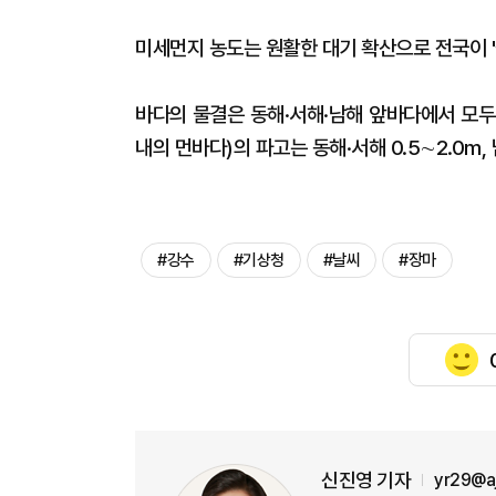
미세먼지 농도는 원활한 대기 확산으로 전국이 '
바다의 물결은 동해·서해·남해 앞바다에서 모두 
내의 먼바다)의 파고는 동해·서해 0.5∼2.0m, 
#강수
#기상청
#날씨
#장마
신진영 기자
yr29@a