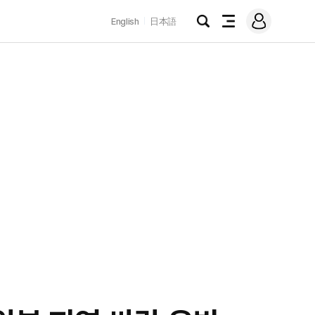
로
English
日本語
그
검
전
인
색
체
메
뉴