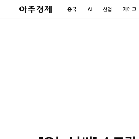
아
중국
AI
산업
재테크
주
경
제