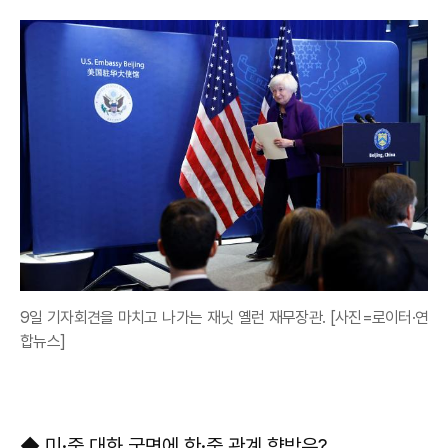
9일 기자회견을 마치고 나가는 재닛 옐런 재무장관. [사진=로이터·연
합뉴스]
◆ 미·중 대화 국면에 한·중 관계 향방은?