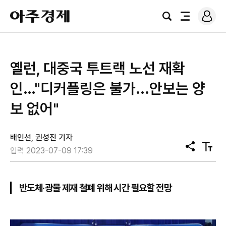
로
아
그
검
전
주
인
색
체
경
메
제
뉴
옐런, 대중국 투트랙 노선 재확
인…"디커플링은 불가...안보는 양
보 없어"
배인선, 권성진 기자
공
텍
입력 2023-07-09 17:39
유
스
트
크
기
반도체·광물 제재 철폐 위해 시간 필요할 전망