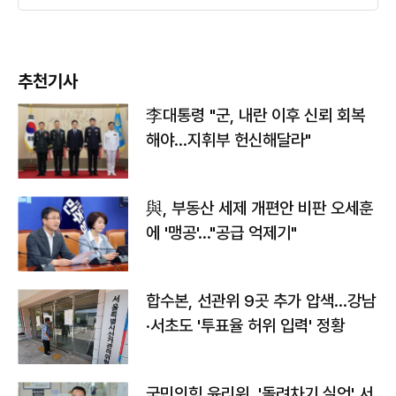
추천기사
李대통령 "군, 내란 이후 신뢰 회복
해야…지휘부 헌신해달라"
與, 부동산 세제 개편안 비판 오세훈
에 '맹공'…"공급 억제기"
합수본, 선관위 9곳 추가 압색…강남
·서초도 '투표율 허위 입력' 정황
국민의힘 윤리위, '돌려차기 실언' 서