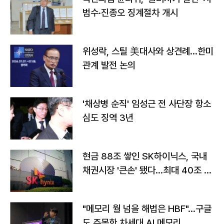
범수·진종오 징계절차 개시
위성락, 스틸 美대사와 상견례…한미
관계 발전 논의
'채상병 순직' 임성근 전 사단장 항소
심도 징역 3년
현금 88조 쌓인 SK하이닉스, 국내
채권시장 '큰손' 됐다…최대 40조 투
자
"메모리 월 넘을 해법은 HBF"…구글
도 주목한 차세대 AI 메모리