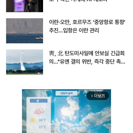
이란·오만, 호르무즈 '중앙항로 통항'
추진…입항은 이란 관리
靑, 北 탄도미사일에 안보실 긴급회
의…"유엔 결의 위반, 즉각 중단 촉
구"
더보기
arrow_forward_ios