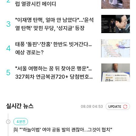
럽 열광시킨 메이디
"이재명 탄핵, 얼마 안 남았다"...'윤석
3
열 탄핵' 맞힌 무당, '성지글' 등장
태풍 '돌핀'·'찬홈' 한반도 빗겨간다…
4
예상 경로는?
"서울 여행하는 꿈 뒤 찾아온 행운"…
5
327회차 연금복권720+ 당첨번호조
회 주목
실시간 뉴스
08.08 04:53
UPDATE
4분전
與 "'하늘이법' 여야 공동 발의 괜찮아…그것이 협치"