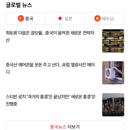
글로벌 뉴스
중국
일본
베트남
희토류 다음은 광모듈…중국이 움켜쥔 새로운 전략자
산
중국산 에어콘을 웃돈 주고 산다...유럽 열광시킨 메이
디
스티븐 로치 '과거의 홍콩'은 끝났지만 '새로운 홍콩'은
진행중
중국뉴스
더보기