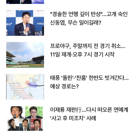
"경솔한 언행 깊이 반성"…고개 숙인
신동엽, 무슨 일이길래?
프로야구, 주말까지 전 경기 취소…
11일 재개·오후 7시 경기 시작
태풍 '돌핀'·'찬홈' 한반도 빗겨간다…
예상 경로는?
이재룡 재판行…다시 떠오른 연예계
'사고 후 미조치' 사례