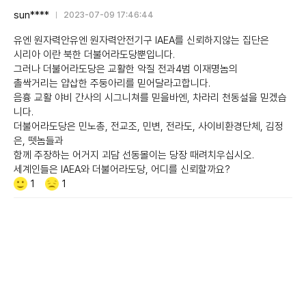
sun****
2023-07-09 17:46:44
유엔 원자력안유엔 원자력안전기구 IAEA를 신뢰하지않는 집단은
시리아 이란 북한 더불어라도당뿐입니다.
그러나 더불어라도당은 교활한 악질 전과4범 이재명놈의
촐싹거리는 얍삽한 주둥아리를 믿어달라고합니다.
음흉 교활 야비 간사의 시그니쳐를 믿을바엔, 차라리 천동설을 믿겠습
니다.
더불어라도당은 민노총, 전교조, 민변, 전라도, 사이비환경단체, 김정
은, 뗏놈들과
함께 주장하는 어거지 괴담 선동몰이는 당장 때려치우십시오.
세계인들은 IAEA와 더불어라도당, 어디를 신뢰할까요?
Like/Dislike
공
비
1
1
감
공
감