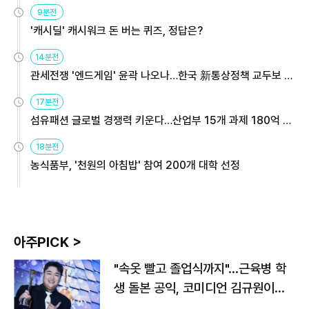
9분전
'캐시딜' 캐시워크 돈 버는 퀴즈, 정답은?
14분전
관세전쟁 '엔드게임' 윤곽 나오나…한국 新통상정책 교두보 활
용해야
17분전
섬유패션 글로벌 경쟁력 키운다…산업부 15개 과제 180억 지
원
18분전
농식품부, '천원의 아침밥' 참여 200개 대학 선정
아주PICK >
"속옷 빨고 졸업식까지"…근육병 학
생 돌본 공익, 코미디언 김규원이었
다