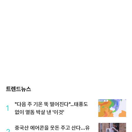
트렌드뉴스
"다음 주 기온 뚝 떨어진다"…태풍도
1
없이 열돔 박살 낸 '이것'
중국산 에어콘을 웃돈 주고 산다...유
2