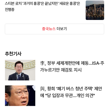
스티븐 로치 '과거의 홍콩'은 끝났지만 '새로운 홍콩'은
진행중
중국뉴스
더보기
추천기사
李, 정부 세제개편안에 제동…ISA·주
가누르기안 재검토 지시
與, 황희 '폐기 버스 청년 주택' 제안
에 "당 입장과 무관…개인 의견"