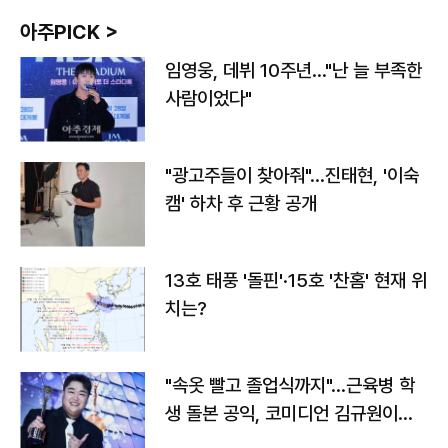
아주PICK >
임영웅, 데뷔 10주년…"난 늘 부족한
사람이었다"
"광고주들이 찾아줘"…진태현, '이숙
캠' 하차 후 근황 공개
13호 태풍 '돌핀'·15호 '찬홈' 현재 위
치는?
"속옷 빨고 졸업식까지"…근육병 학
생 돌본 공익, 코미디언 김규원이었
다