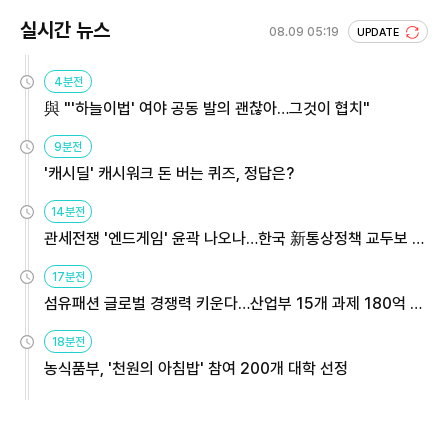
실시간 뉴스
08.09 05:19
UPDATE
4분전
與 "'하늘이법' 여야 공동 발의 괜찮아…그것이 협치"
9분전
'캐시딜' 캐시워크 돈 버는 퀴즈, 정답은?
14분전
관세전쟁 '엔드게임' 윤곽 나오나…한국 新통상정책 교두보 활
용해야
17분전
섬유패션 글로벌 경쟁력 키운다…산업부 15개 과제 180억 지
원
18분전
농식품부, '천원의 아침밥' 참여 200개 대학 선정