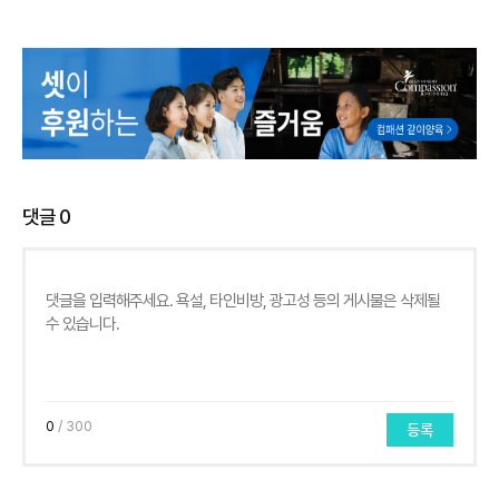
댓글
0
0
/ 300
등록