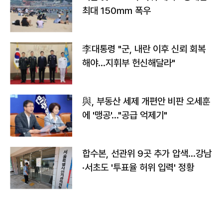
최대 150㎜ 폭우
李대통령 "군, 내란 이후 신뢰 회복
해야…지휘부 헌신해달라"
與, 부동산 세제 개편안 비판 오세훈
에 '맹공'…"공급 억제기"
합수본, 선관위 9곳 추가 압색…강남
·서초도 '투표율 허위 입력' 정황