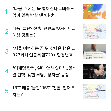
"다음 주 기온 뚝 떨어진다"…태풍도
1
없이 열돔 박살 낸 '이것'
태풍 '돌핀'·'찬홈' 한반도 빗겨간다…
2
예상 경로는?
"서울 여행하는 꿈 뒤 찾아온 행운"…
3
327회차 연금복권720+ 당첨번호조
회 주목
"이재명 탄핵, 얼마 안 남았다"...'윤석
4
열 탄핵' 맞힌 무당, '성지글' 등장
13호 태풍 '돌핀'·15호 '찬홈' 현재 위
5
치는?