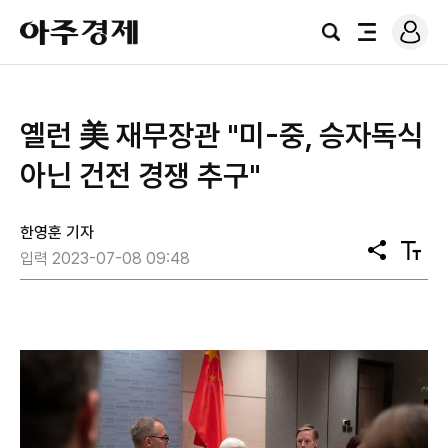
로
아
그
검
전
주
인
색
체
경
메
제
뉴
옐런 美 재무장관 "미-중, 승자독식
아닌 건전 경쟁 추구"
한영훈 기자
공
텍
입력 2023-07-08 09:48
유
스
트
크
기