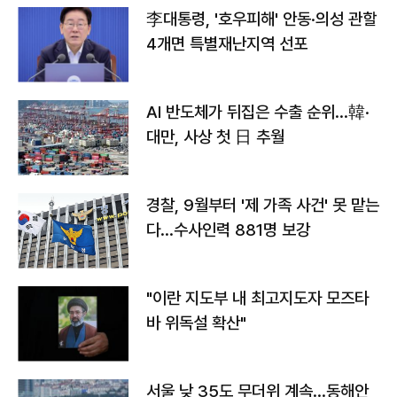
李대통령, '호우피해' 안동·의성 관할
4개면 특별재난지역 선포
AI 반도체가 뒤집은 수출 순위…韓·
대만, 사상 첫 日 추월
경찰, 9월부터 '제 가족 사건' 못 맡는
다…수사인력 881명 보강
"이란 지도부 내 최고지도자 모즈타
바 위독설 확산"
서울 낮 35도 무더위 계속…동해안