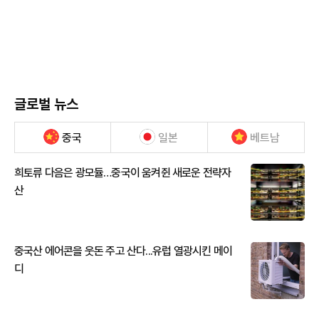
글로벌 뉴스
중국
일본
베트남
희토류 다음은 광모듈…중국이 움켜쥔 새로운 전략자
산
중국산 에어콘을 웃돈 주고 산다...유럽 열광시킨 메이
디