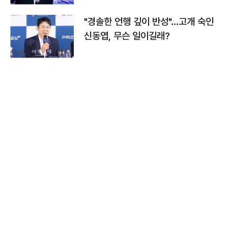
"경솔한 언행 깊이 반성"…고개 숙인
신동엽, 무슨 일이길래?