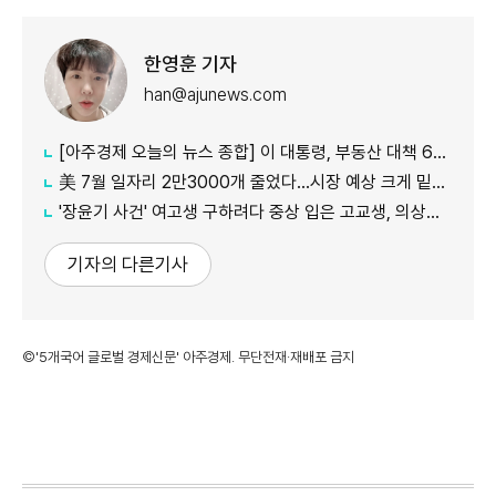
한영훈 기자
han@ajunews.com
[아주경제 오늘의 뉴스 종합] 이 대통령, 부동산 대책 6시간 점검…"기존 방식 벗어나 과감히 실행" 外
美 7월 일자리 2만3000개 줄었다…시장 예상 크게 밑돈 '고용 쇼크'
'장윤기 사건' 여고생 구하려다 중상 입은 고교생, 의상자 인정
기자의 다른기사
©'5개국어 글로벌 경제신문' 아주경제. 무단전재·재배포 금지