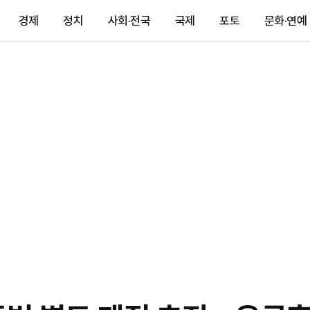
경제
정치
사회·전국
국제
포토
문화·연예