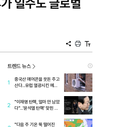
휴가 일수도 글로벌
공
프
텍
유
린
스
트
트
크
기
트렌드 뉴스
중국산 에어콘을 웃돈 주고
1
산다...유럽 열광시킨 메이
디
"이재명 탄핵, 얼마 안 남았
2
다"...'윤석열 탄핵' 맞힌 무
당, '성지글' 등장
"다음 주 기온 뚝 떨어진