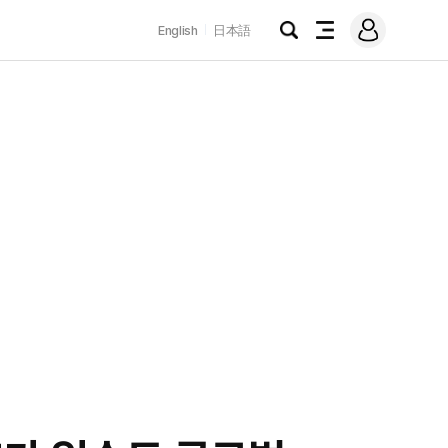
로
English
日本語
그
검
전
인
색
체
메
뉴