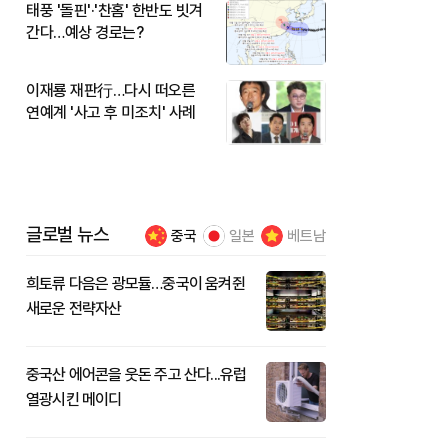
태풍 '돌핀'·'찬홈' 한반도 빗겨
간다…예상 경로는?
이재룡 재판行…다시 떠오른
연예계 '사고 후 미조치' 사례
글로벌 뉴스
중국
일본
베트남
희토류 다음은 광모듈…중국이 움켜쥔
새로운 전략자산
중국산 에어콘을 웃돈 주고 산다...유럽
열광시킨 메이디