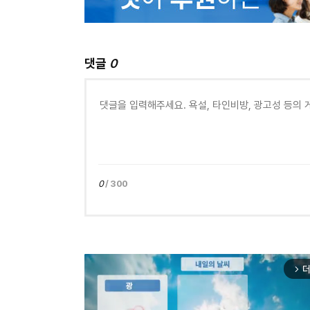
댓글
0
0
/ 300
더
arrow_forward_ios