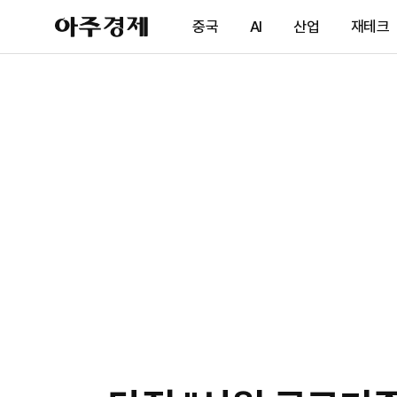
아
중국
AI
산업
재테크
주
경
제