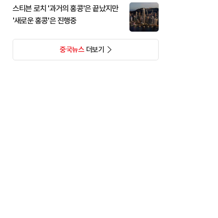
스티븐 로치 '과거의 홍콩'은 끝났지만
'새로운 홍콩'은 진행중
중국뉴스
더보기