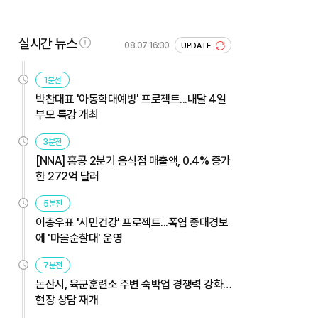
실시간 뉴스
08.07 16:30
UPDATE
1분전
박찬대표 '아동학대예방' 프로젝트...내달 4일
부모 특강 개최
3분전
[NNA] 홍콩 2분기 음식점 매출액, 0.4% 증가
한 272억 달러
5분전
이충우표 '시민건강' 프로젝트...폭염 중대경보
에 '마을순찰대' 운영
7분전
논산시, 육군훈련소 주변 숙박업 경쟁력 강화…
현장 상담 재개