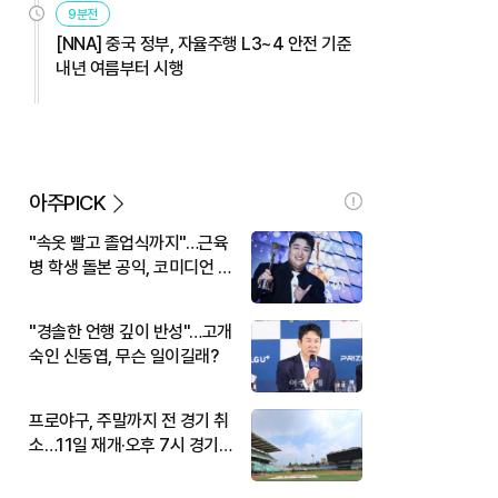
9분전
[NNA] 중국 정부, 자율주행 L3~4 안전 기준
내년 여름부터 시행
아주PICK
"속옷 빨고 졸업식까지"…근육
병 학생 돌본 공익, 코미디언 김
규원이었다
"경솔한 언행 깊이 반성"…고개
숙인 신동엽, 무슨 일이길래?
프로야구, 주말까지 전 경기 취
소…11일 재개·오후 7시 경기
시작