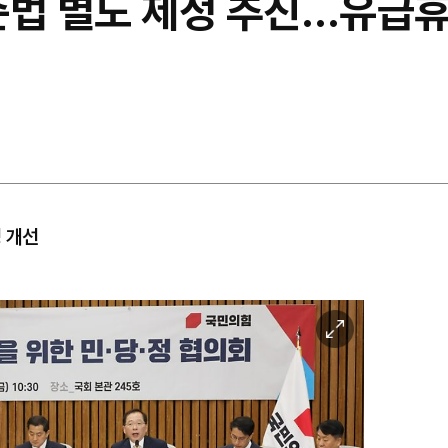
기준법 별도 제정 추진…유급
경 개선
이
미
지
확
대