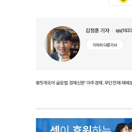
김정훈 기자
sjsj16
기자의 다른기사
©'5개국어 글로벌 경제신문' 아주경제. 무단전재·재배