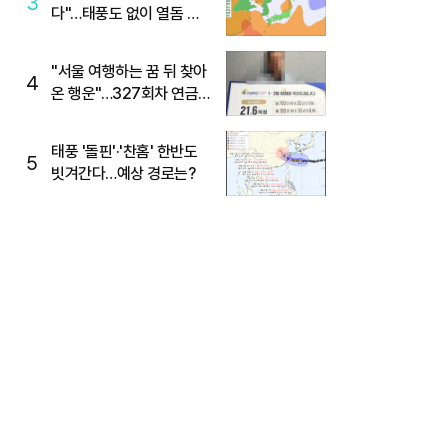
3
다"…태풍도 없이 열돔 박
살 낸 '이것'
"서울 여행하는 꿈 뒤 찾아
4
온 행운"…327회차 연금
복권720+ 당첨번호조회
주목
태풍 '돌핀'·'찬홈' 한반도
5
빗겨간다…예상 경로는?