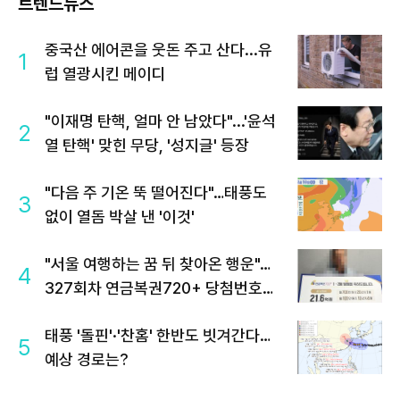
트렌드뉴스
중국산 에어콘을 웃돈 주고 산다...유
1
럽 열광시킨 메이디
"이재명 탄핵, 얼마 안 남았다"...'윤석
2
열 탄핵' 맞힌 무당, '성지글' 등장
"다음 주 기온 뚝 떨어진다"…태풍도
3
없이 열돔 박살 낸 '이것'
"서울 여행하는 꿈 뒤 찾아온 행운"…
4
327회차 연금복권720+ 당첨번호조
회 주목
태풍 '돌핀'·'찬홈' 한반도 빗겨간다…
5
예상 경로는?