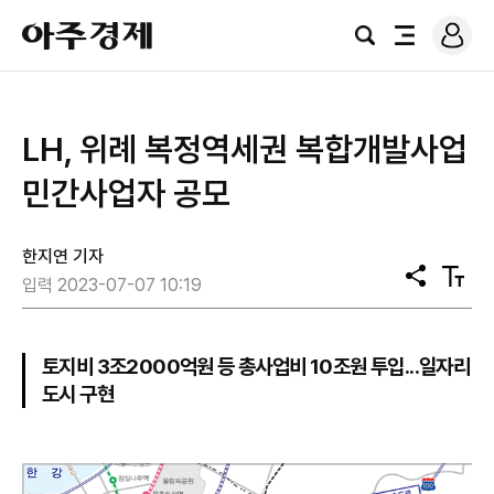
로
아
그
검
전
주
인
색
체
경
메
제
뉴
LH, 위례 복정역세권 복합개발사업
민간사업자 공모
한지연 기자
공
텍
입력 2023-07-07 10:19
유
스
트
크
기
토지비 3조2000억원 등 총사업비 10조원 투입...일자리
도시 구현