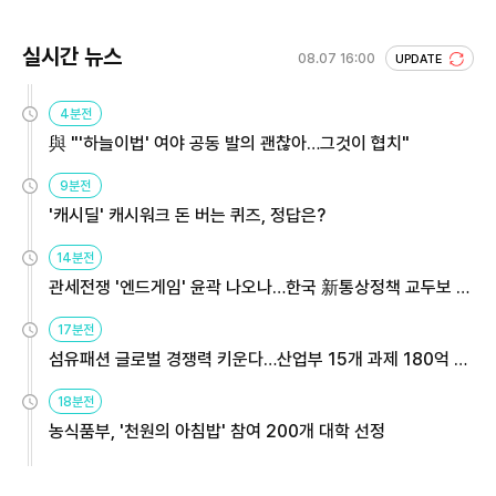
실시간 뉴스
08.07 16:00
UPDATE
4분전
與 "'하늘이법' 여야 공동 발의 괜찮아…그것이 협치"
9분전
'캐시딜' 캐시워크 돈 버는 퀴즈, 정답은?
14분전
관세전쟁 '엔드게임' 윤곽 나오나…한국 新통상정책 교두보 활
용해야
17분전
섬유패션 글로벌 경쟁력 키운다…산업부 15개 과제 180억 지
원
18분전
농식품부, '천원의 아침밥' 참여 200개 대학 선정