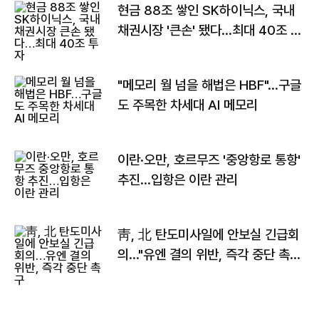
현금 88조 쌓인 SK하이닉스, 국내
채권시장 '큰손' 됐다…최대 40조 투
자
"메모리 월 넘을 해법은 HBF"…구글
도 주목한 차세대 AI 메모리
이란·오만, 호르무즈 '중앙항로 통항'
추진…입항은 이란 관리
靑, 北 탄도미사일에 안보실 긴급회
의…"유엔 결의 위반, 즉각 중단 촉
구"