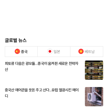
글로벌 뉴스
중국
일본
베트남
희토류 다음은 광모듈…중국이 움켜쥔 새로운 전략자
산
중국산 에어콘을 웃돈 주고 산다...유럽 열광시킨 메이
디