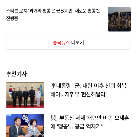
스티븐 로치 '과거의 홍콩'은 끝났지만 '새로운 홍콩'은
진행중
중국뉴스
더보기
추천기사
李대통령 "군, 내란 이후 신뢰 회복
해야…지휘부 헌신해달라"
與, 부동산 세제 개편안 비판 오세훈
에 '맹공'…"공급 억제기"