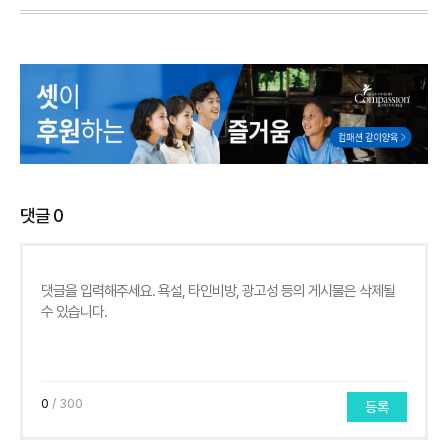
댓글
0
0
/ 300
등록