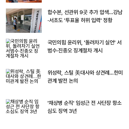
합수본, 선관위 9곳 추가 압색…강남
·서초도 '투표율 허위 입력' 정황
국민의힘 윤리위, '돌려차기 실언' 서
범수·진종오 징계절차 개시
위성락, 스틸 美대사와 상견례…한미
관계 발전 논의
'채상병 순직' 임성근 전 사단장 항소
심도 징역 3년