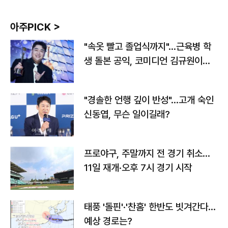
아주PICK >
"속옷 빨고 졸업식까지"…근육병 학
생 돌본 공익, 코미디언 김규원이었
다
"경솔한 언행 깊이 반성"…고개 숙인
신동엽, 무슨 일이길래?
프로야구, 주말까지 전 경기 취소…
11일 재개·오후 7시 경기 시작
태풍 '돌핀'·'찬홈' 한반도 빗겨간다…
예상 경로는?