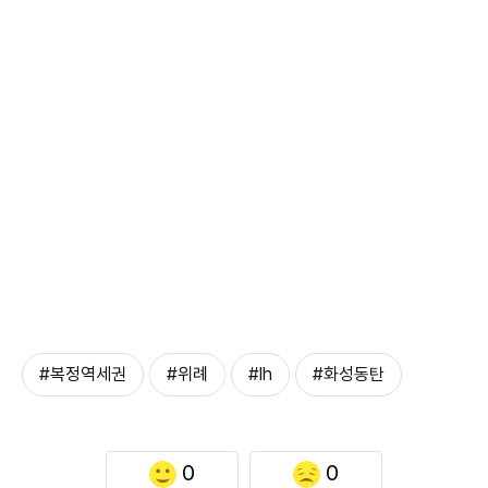
#복정역세권
#위례
#lh
#화성동탄
0
0