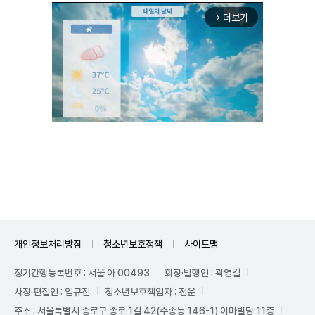
더보기
arrow_forward_ios
Unmute
개인정보처리방침
청소년보호정책
사이트맵
정기간행등록번호 : 서울 아 00493
회장·발행인 : 곽영길
사장·편집인 : 임규진
청소년보호책임자 : 전운
주소 : 서울특별시 종로구 종로 1길 42(수송동 146-1) 이마빌딩 11층