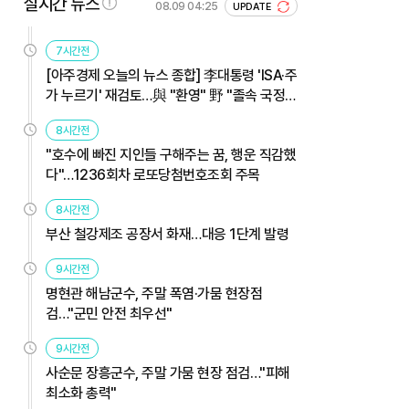
실시간 뉴스
08.09 04:25
UPDATE
7시간전
[아주경제 오늘의 뉴스 종합] 李대통령 'ISA·주
가 누르기' 재검토…與 "환영" 野 "졸속 국정"
外
8시간전
"호수에 빠진 지인들 구해주는 꿈, 행운 직감했
다"…1236회차 로또당첨번호조회 주목
8시간전
부산 철강제조 공장서 화재…대응 1단계 발령
9시간전
명현관 해남군수, 주말 폭염·가뭄 현장점
검…"군민 안전 최우선"
9시간전
사순문 장흥군수, 주말 가뭄 현장 점검…"피해
최소화 총력"