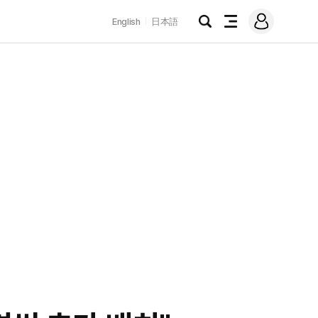
로
English
日本語
그
검
전
인
색
체
메
뉴