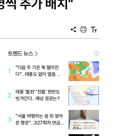
씩 추가 배치"
공
프
텍
유
린
스
트
트
크
기
트렌드 뉴스
"다음 주 기온 뚝 떨어진
1
다"…태풍도 없이 열돔 박
살 낸 '이것'
태풍 '돌핀'·'찬홈' 한반도
2
빗겨간다…예상 경로는?
"서울 여행하는 꿈 뒤 찾아
3
온 행운"…327회차 연금
복권720+ 당첨번호조회