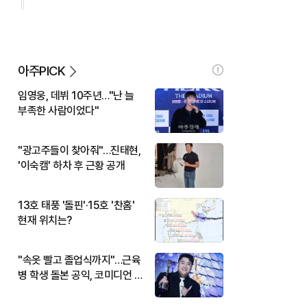
아주PICK
임영웅, 데뷔 10주년…"난 늘
부족한 사람이었다"
"광고주들이 찾아줘"…진태현,
'이숙캠' 하차 후 근황 공개
13호 태풍 '돌핀'·15호 '찬홈'
현재 위치는?
"속옷 빨고 졸업식까지"…근육
병 학생 돌본 공익, 코미디언 김
규원이었다