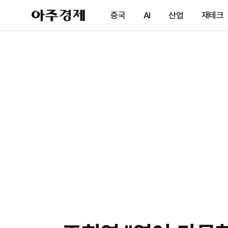
아
중국
AI
산업
재테크
주
경
제