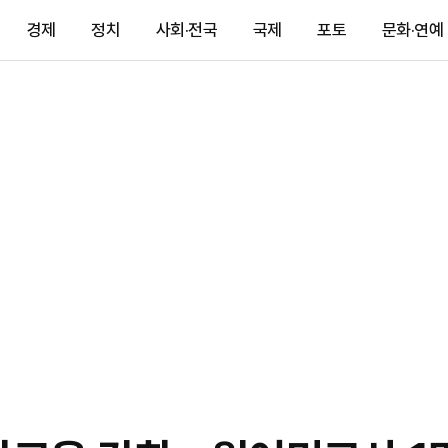
경제
정치
사회·전국
국제
포토
문화·연예