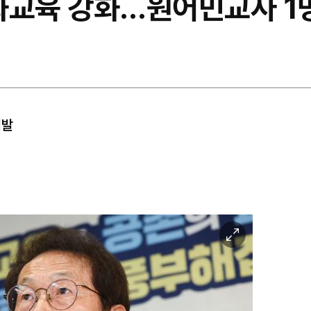
화교육 강화…원어민교사 1명
개발
이
미
지
확