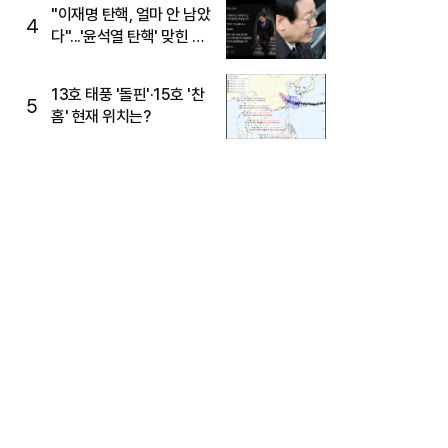
주목
"이재명 탄핵, 얼마 안 남았
4
다"...'윤석열 탄핵' 맞힌 무
당, '성지글' 등장
13호 태풍 '돌핀'·15호 '찬
5
홈' 현재 위치는?