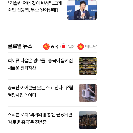
"경솔한 언행 깊이 반성"…고개
숙인 신동엽, 무슨 일이길래?
글로벌 뉴스
중국
일본
베트남
희토류 다음은 광모듈…중국이 움켜쥔
새로운 전략자산
중국산 에어콘을 웃돈 주고 산다...유럽
열광시킨 메이디
스티븐 로치 '과거의 홍콩'은 끝났지만
'새로운 홍콩'은 진행중