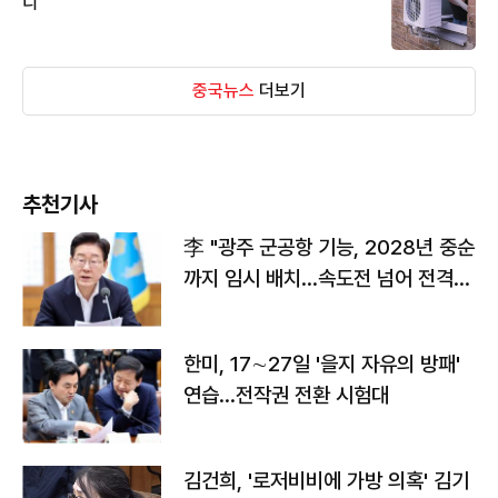
디
중국뉴스
더보기
추천기사
李 "광주 군공항 기능, 2028년 중순
까지 임시 배치…속도전 넘어 전격
전"
한미, 17∼27일 '을지 자유의 방패'
연습…전작권 전환 시험대
김건희, '로저비비에 가방 의혹' 김기