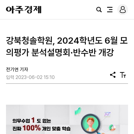
로
아
그
검
전
주
인
색
체
경
메
제
뉴
강북청솔학원, 2024학년도 6월 모
의평가 분석설명회·반수반 개강
전기연 기자
공
텍
입력 2023-06-02 15:10
유
스
트
크
기