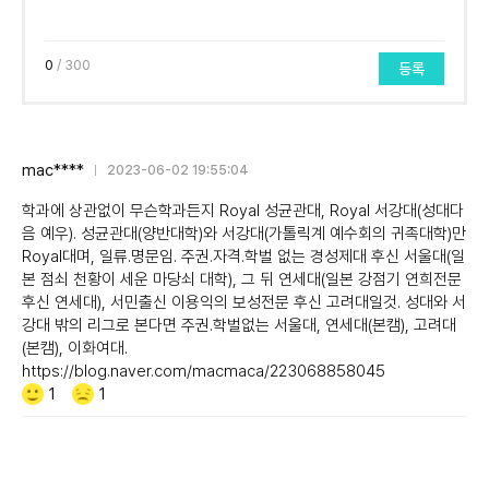
0
/ 300
등록
mac****
2023-06-02 19:55:04
학과에 상관없이 무슨학과든지 Royal 성균관대, Royal 서강대(성대다
음 예우). 성균관대(양반대학)와 서강대(가톨릭계 예수회의 귀족대학)만
Royal대며, 일류.명문임. 주권.자격.학벌 없는 경성제대 후신 서울대(일
본 점쇠 천황이 세운 마당쇠 대학), 그 뒤 연세대(일본 강점기 연희전문
후신 연세대), 서민출신 이용익의 보성전문 후신 고려대일것. 성대와 서
강대 밖의 리그로 본다면 주권.학벌없는 서울대, 연세대(본캠), 고려대
(본캠), 이화여대.
https://blog.naver.com/macmaca/223068858045
Like/Dislike
공
비
1
1
감
공
감