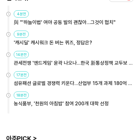
4분전
與 "'하늘이법' 여야 공동 발의 괜찮아…그것이 협치"
9분전
'캐시딜' 캐시워크 돈 버는 퀴즈, 정답은?
14분전
관세전쟁 '엔드게임' 윤곽 나오나…한국 新통상정책 교두보 활
용해야
17분전
섬유패션 글로벌 경쟁력 키운다…산업부 15개 과제 180억 지
원
18분전
농식품부, '천원의 아침밥' 참여 200개 대학 선정
아주PICK >