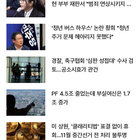
현 부부 재판서 "범죄 연상시키지 말
라"
'청년 버스 하우스' 논란 황희 "청년
주거 문제 헤아리지 못했다"
경찰, 축구협회 '심판 성접대' 수사 검
토…공소시효가 관건
PF 4.5조 줄었는데 부실여신은 1.7
조 증가
미 상원, '클래리티법' 표결 없이 휴
회…11월 중간선거 전 처리 불투명