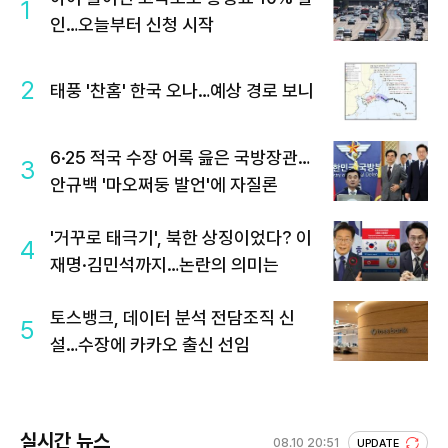
1
인…오늘부터 신청 시작
2
태풍 '찬홈' 한국 오나…예상 경로 보니
6·25 적국 수장 어록 읊은 국방장관…
3
안규백 '마오쩌둥 발언'에 자질론
'거꾸로 태극기', 북한 상징이었다? 이
4
재명·김민석까지…논란의 의미는
토스뱅크, 데이터 분석 전담조직 신
5
설…수장에 카카오 출신 선임
실시간 뉴스
08.10 20:51
UPDATE