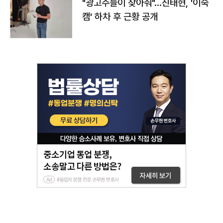
"광고주들이 찾아줘"…진태현, '이숙
캠' 하차 후 근황 공개