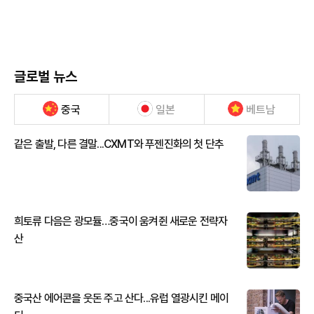
글로벌 뉴스
중국
일본
베트남
같은 출발, 다른 결말...CXMT와 푸젠진화의 첫 단추
희토류 다음은 광모듈…중국이 움켜쥔 새로운 전략자
산
중국산 에어콘을 웃돈 주고 산다...유럽 열광시킨 메이