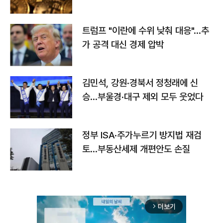
트럼프 "이란에 수위 낮춰 대응"…추
가 공격 대신 경제 압박
김민석, 강원·경북서 정청래에 신
승…부울경·대구 제외 모두 웃었다
정부 ISA·주가누르기 방지법 재검
토…부동산세제 개편안도 손질
더보기
arrow_forward_ios