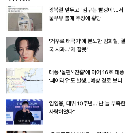
광복절 앞두고 "김구는 빨갱이"…서
울우유 불매 주장에 황당
'거꾸로 태극기'에 분노한 김희철, 결
국 사과…"제 잘못"
태풍 '돌핀'·'찬홈'에 이어 16호 태풍
'페이러우'도 발생…예상 경로 보니
임영웅, 데뷔 10주년…"난 늘 부족한
사람이었다"