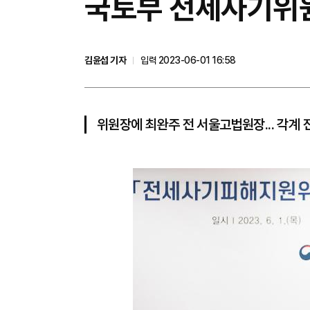
국토부 전세사기위원
김윤섭 기자
입력 2023-06-01 16:58
위원장에 최완주 전 서울고법원장... 각계