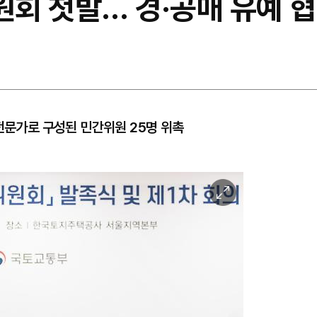
회 첫발… 경·공매 유예 
 전문가로 구성된 민간위원 25명 위촉
이
미
지
확
대