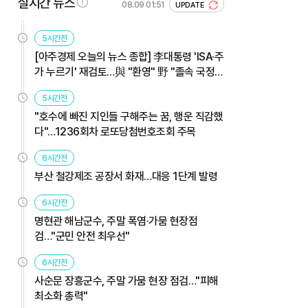
실시간 뉴스
08.09 01:51
UPDATE
5시간전
[아주경제 오늘의 뉴스 종합] 李대통령 'ISA·주
가 누르기' 재검토…與 "환영" 野 "졸속 국정"
外
5시간전
"호수에 빠진 지인들 구해주는 꿈, 행운 직감했
다"…1236회차 로또당첨번호조회 주목
6시간전
부산 철강제조 공장서 화재…대응 1단계 발령
6시간전
명현관 해남군수, 주말 폭염·가뭄 현장점
검…"군민 안전 최우선"
6시간전
사순문 장흥군수, 주말 가뭄 현장 점검…"피해
최소화 총력"