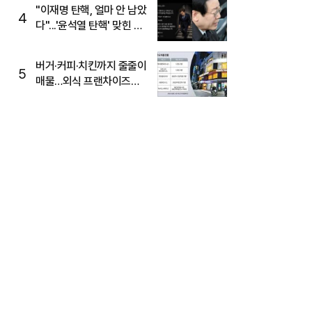
주목
"이재명 탄핵, 얼마 안 남았
4
다"...'윤석열 탄핵' 맞힌 무
당, '성지글' 등장
버거·커피·치킨까지 줄줄이
5
매물…외식 프랜차이즈
M&A '활기'