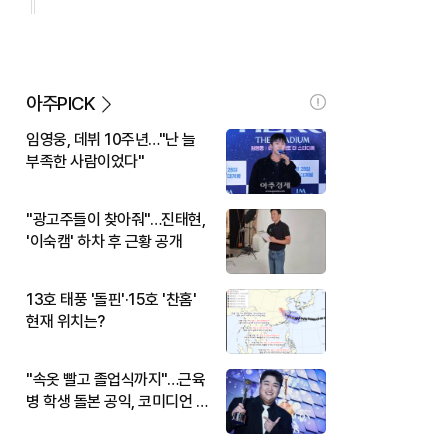
아주PICK
임영웅, 데뷔 10주년…"난 늘
부족한 사람이었다"
"광고주들이 찾아줘"…진태현,
'이숙캠' 하차 후 근황 공개
13호 태풍 '돌핀'·15호 '찬홈'
현재 위치는?
"속옷 빨고 졸업식까지"…근육
병 학생 돌본 공익, 코미디언 김
규원이었다