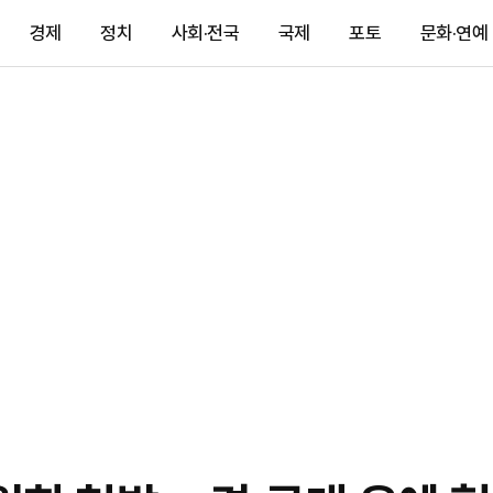
경제
정치
사회·전국
국제
포토
문화·연예