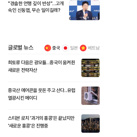
"경솔한 언행 깊이 반성"…고개
숙인 신동엽, 무슨 일이길래?
글로벌 뉴스
중국
일본
베트남
희토류 다음은 광모듈…중국이 움켜쥔
새로운 전략자산
중국산 에어콘을 웃돈 주고 산다...유럽
열광시킨 메이디
스티븐 로치 '과거의 홍콩'은 끝났지만
'새로운 홍콩'은 진행중