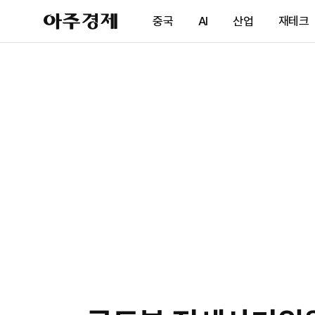
아
중국
AI
산업
재테크
주
경
제