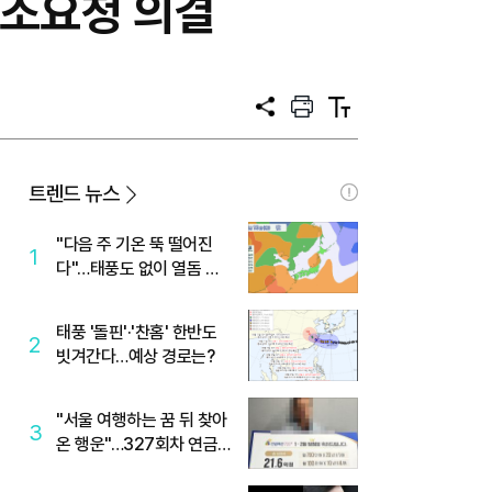
협조요청 의결
공
프
텍
유
린
스
트
트
크
기
트렌드 뉴스
"다음 주 기온 뚝 떨어진
1
다"…태풍도 없이 열돔 박
살 낸 '이것'
태풍 '돌핀'·'찬홈' 한반도
2
빗겨간다…예상 경로는?
"서울 여행하는 꿈 뒤 찾아
3
온 행운"…327회차 연금
복권720+ 당첨번호조회