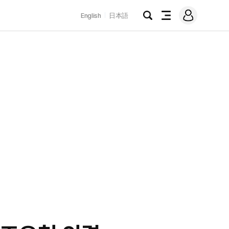
로
English
日本語
그
검
전
인
색
체
메
뉴