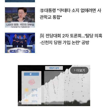
李대통령 "쿠데타 소지 없애려면 사
관학교 통합"
與 전당대회 2차 토론회…'탈당 의혹
·신천지 당원 가입 논란' 공방
더보기
arrow_forward_ios