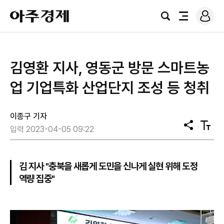
로
아
그
검
전
주
인
색
체
경
메
제
뉴
김영환 지사, 영동군 방문 스마트농
업 기업특화 산업단지 조성 등 청취
이종구 기자
공
텍
입력 2023-04-05 09:22
유
스
트
크
기
김 지사 "충북을 새롭게 도민을 신나게 실현 위해 도정
역량 집중"