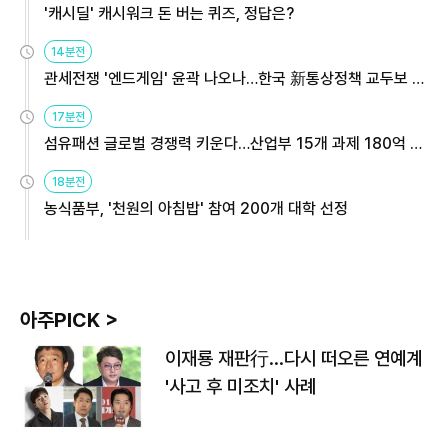
'캐시딜' 캐시워크 돈 버는 퀴즈, 정답은?
14분전
관세전쟁 '엔드게임' 윤곽 나오나…한국 新통상정책 교두보 활
용해야
17분전
섬유패션 글로벌 경쟁력 키운다…산업부 15개 과제 180억 지
원
18분전
농식품부, '천원의 아침밥' 참여 200개 대학 선정
아주PICK >
이재룡 재판行…다시 떠오른 연예계
'사고 후 미조치' 사례