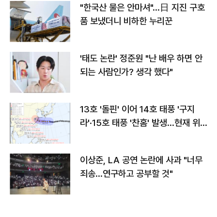
"한국산 물은 안마셔"…日 지진 구호
품 보냈더니 비하한 누리꾼
'태도 논란' 정준원 "난 배우 하면 안
되는 사람인가? 생각 했다"
13호 '돌핀' 이어 14호 태풍 '구지
라'·15호 태풍 '찬홈' 발생…현재 위
치와 이동경로는?
이상준, LA 공연 논란에 사과 "너무
죄송…연구하고 공부할 것"