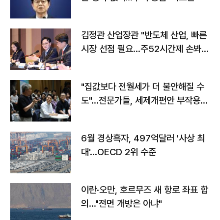
김정관 산업장관 "반도체 산업, 빠른
시장 선점 필요…주52시간제 손봐
야"
"집값보다 전월세가 더 불안해질 수
도"…전문가들, 세제개편안 부작용
우려
6월 경상흑자, 497억달러 '사상 최
대'…OECD 2위 수준
이란·오만, 호르무즈 새 항로 좌표 합
의…"전면 개방은 아냐"