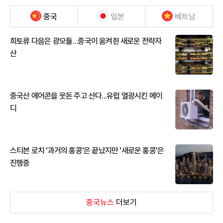
중국
일본
베트남
희토류 다음은 광모듈…중국이 움켜쥔 새로운 전략자
산
중국산 에어콘을 웃돈 주고 산다...유럽 열광시킨 메이
디
스티븐 로치 '과거의 홍콩'은 끝났지만 '새로운 홍콩'은
진행중
중국뉴스
더보기