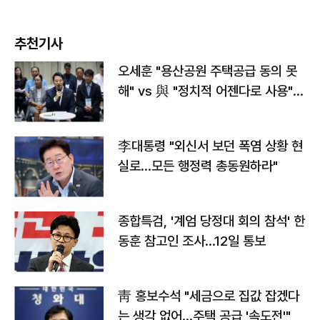
추천기사
오세훈 "용산공원 주택공급 동의 못
해" vs 與 "정치적 어젠다로 사용"
맞불
李대통령 "외신서 보던 폭염 상황 현
실로…모든 행정력 총동원하라"
종합특검, '계엄 당정대 회의 참석' 한
동훈 참고인 조사...12일 통보
靑 홍보수석 "세금으로 집값 잡겠다
는 생각 없어…주택 공급 '속도전'"