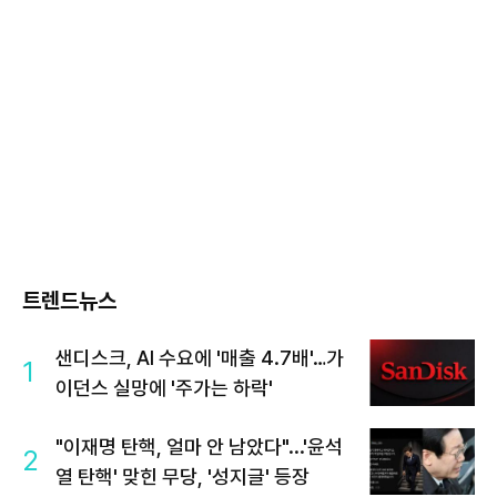
트렌드뉴스
샌디스크, AI 수요에 '매출 4.7배'…가
1
이던스 실망에 '주가는 하락'
"이재명 탄핵, 얼마 안 남았다"...'윤석
2
열 탄핵' 맞힌 무당, '성지글' 등장