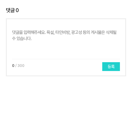
댓글
0
0
/ 300
등록