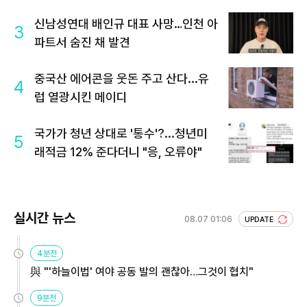
신남성연대 배인규 대표 사망…인천 아
3
파트서 숨진 채 발견
중국산 에어콘을 웃돈 주고 산다...유
4
럽 열광시킨 메이디
국가가 청년 상대로 '통수'?...청년미
5
래적금 12% 준다더니 "응, 오류야"
실시간 뉴스
08.07 01:06
UPDATE
4분전
與 "'하늘이법' 여야 공동 발의 괜찮아…그것이 협치"
9분전