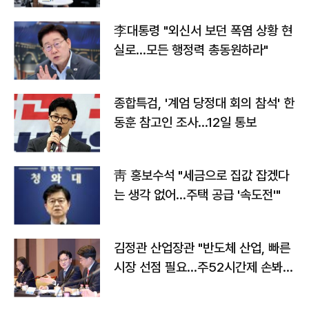
李대통령 "외신서 보던 폭염 상황 현
실로…모든 행정력 총동원하라"
종합특검, '계엄 당정대 회의 참석' 한
동훈 참고인 조사...12일 통보
靑 홍보수석 "세금으로 집값 잡겠다
는 생각 없어…주택 공급 '속도전'"
김정관 산업장관 "반도체 산업, 빠른
시장 선점 필요…주52시간제 손봐
야"