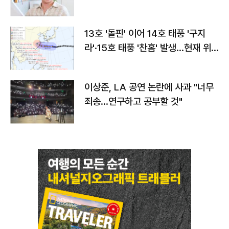
13호 '돌핀' 이어 14호 태풍 '구지
라'·15호 태풍 '찬홈' 발생…현재 위
치와 이동경로는?
이상준, LA 공연 논란에 사과 "너무
죄송…연구하고 공부할 것"