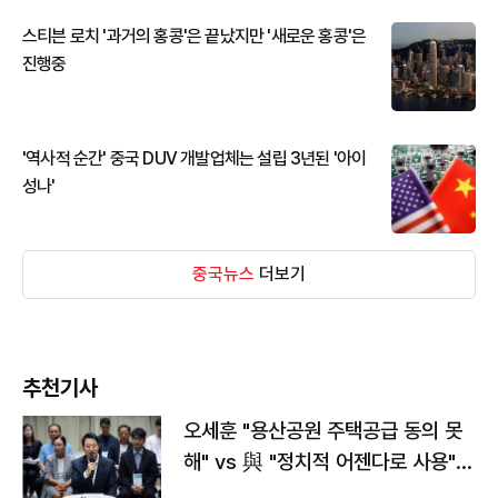
스티븐 로치 '과거의 홍콩'은 끝났지만 '새로운 홍콩'은
진행중
'역사적 순간' 중국 DUV 개발업체는 설립 3년된 '아이
성나'
중국뉴스
더보기
추천기사
오세훈 "용산공원 주택공급 동의 못
해" vs 與 "정치적 어젠다로 사용"
맞불