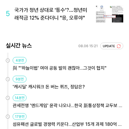
국가가 청년 상대로 '통수'?...청년미
5
래적금 12% 준다더니 "응, 오류야"
실시간 뉴스
08.06 15:21
UPDATE
4분전
與 "'하늘이법' 여야 공동 발의 괜찮아…그것이 협치"
9분전
'캐시딜' 캐시워크 돈 버는 퀴즈, 정답은?
14분전
관세전쟁 '엔드게임' 윤곽 나오나…한국 新통상정책 교두보 활
용해야
17분전
섬유패션 글로벌 경쟁력 키운다…산업부 15개 과제 180억 지