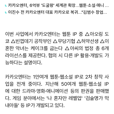
카카오엔터, 6억뷰 '도굴왕' 세계관 확장…웹툰·소설·애니 순차 공개
이진수 전 카카오엔터 대표 카카오로 복귀…"김범수 창업자 도와 미래 구상"
이번 사업에서 카카오엔터는 웹툰 IP 중 △아오링 도
쿄 △빈껍데기 공작부인 △무당기협 △허약선생 △이
혼한 악녀는 케이크를 굽는다 △아씨의 법정 총 6개
라이선스를 제공한다. 협의 시 다른 IP 활용·개발도 가
능하다는 설명이다.
카카오엔터는 1만여개 웹툰·웹소설 IP로 2차 창작 사
업을 전개 중이다. 지난해 50여개 웹툰·웹소설 IP
에 대한 드라마·영화·애니메이션 등의 판권을 판매했
다. 게임 분야에서는 '나 혼자만 레벨업' '검술명가 막
내아들' 등 IP가 개발되고 있다.