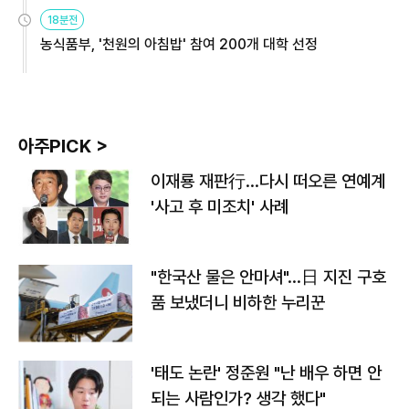
원
18분전
농식품부, '천원의 아침밥' 참여 200개 대학 선정
아주PICK >
이재룡 재판行…다시 떠오른 연예계
'사고 후 미조치' 사례
"한국산 물은 안마셔"…日 지진 구호
품 보냈더니 비하한 누리꾼
'태도 논란' 정준원 "난 배우 하면 안
되는 사람인가? 생각 했다"