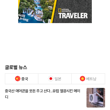
글로벌 뉴스
중국
일본
베트남
중국산 에어콘을 웃돈 주고 산다...유럽 열광시킨 메이
디