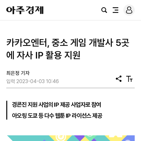
로
아
그
검
전
주
인
색
체
경
메
제
뉴
카카오엔터, 중소 게임 개발사 5곳
에 자사 IP 활용 지원
최은정 기자
공
텍
입력 2023-04-03 10:46
유
스
트
크
기
경콘진 지원 사업의 IP 제공 사업자로 참여
아오링 도쿄 등 다수 웹툰 IP 라이선스 제공