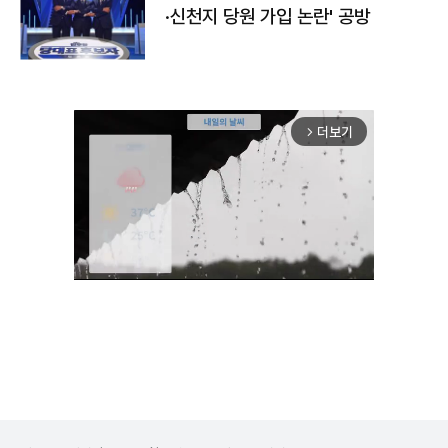
·신천지 당원 가입 논란' 공방
더보기
arrow_forward_ios
Unmute