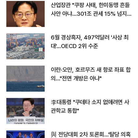
산업장관 "쿠팡 사태, 한미동맹 흔들
사안 아냐…301조 관세 15% 넘지
않도록 협의"
6월 경상흑자, 497억달러 '사상 최
대'…OECD 2위 수준
이란·오만, 호르무즈 새 항로 좌표 합
의…"전면 개방은 아냐"
李대통령 "쿠데타 소지 없애려면 사
관학교 통합"
與 전당대회 2차 토론회…'탈당 의혹