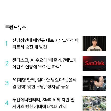
트렌드뉴스
신남성연대 배인규 대표 사망…인천 아
1
파트서 숨진 채 발견
샌디스크, AI 수요에 '매출 4.7배'…가
2
이던스 실망에 '주가는 하락'
"이재명 탄핵, 얼마 안 남았다"...'윤석
3
열 탄핵' 맞힌 무당, '성지글' 등장
두산에너빌리티, SMR 세제 지원·빌
4
게이츠 방한 기대에 5%대 강세