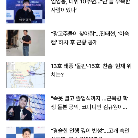
임영웅, 데뷔 10주년…"난 늘 부족한
사람이었다"
"광고주들이 찾아줘"…진태현, '이숙
캠' 하차 후 근황 공개
13호 태풍 '돌핀'·15호 '찬홈' 현재 위
치는?
"속옷 빨고 졸업식까지"…근육병 학
생 돌본 공익, 코미디언 김규원이었
다
"경솔한 언행 깊이 반성"…고개 숙인