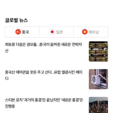
글로벌 뉴스
중국
일본
베트남
희토류 다음은 광모듈…중국이 움켜쥔 새로운 전략자
산
중국산 에어콘을 웃돈 주고 산다...유럽 열광시킨 메이
디
스티븐 로치 '과거의 홍콩'은 끝났지만 '새로운 홍콩'은
진행중