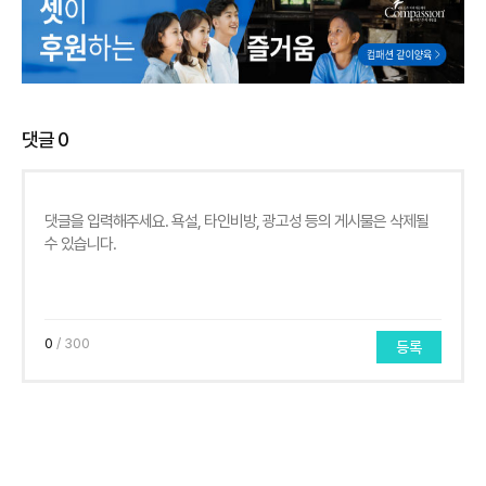
댓글
0
0
/ 300
등록