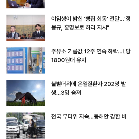
이임생이 밝힌 '빵집 회동' 전말…"정
몽규, 홍명보로 하라 지시"
주유소 기름값 12주 연속 하락…L당
1800원대 유지
불볕더위에 온열질환자 202명 발
생…3명 숨져
전국 무더위 지속…동해안 강한 비