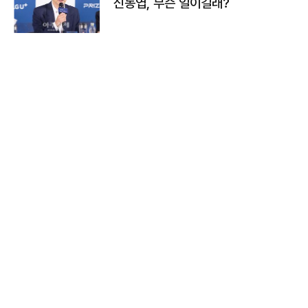
신동엽, 무슨 일이길래?