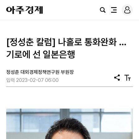
로
아
그
검
전
주
인
색
체
경
메
제
뉴
[정성춘 칼럼] 나홀로 통화완화 …
기로에 선 일본은행
정성춘 대외경제정책연구원 부원장
공
텍
입력 2023-02-07 06:00
유
스
트
크
기