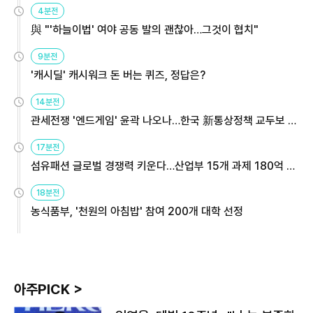
4분전
與 "'하늘이법' 여야 공동 발의 괜찮아…그것이 협치"
9분전
'캐시딜' 캐시워크 돈 버는 퀴즈, 정답은?
14분전
관세전쟁 '엔드게임' 윤곽 나오나…한국 新통상정책 교두보 활
용해야
17분전
섬유패션 글로벌 경쟁력 키운다…산업부 15개 과제 180억 지
원
18분전
농식품부, '천원의 아침밥' 참여 200개 대학 선정
아주PICK >