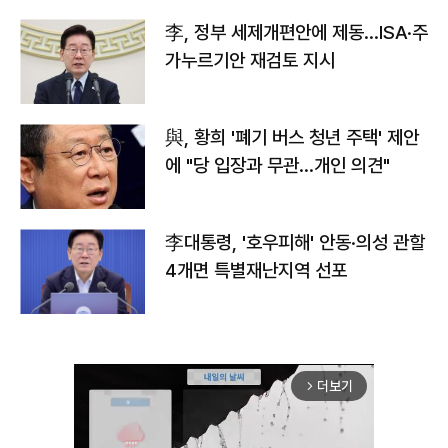
李, 정부 세제개편안에 제동…ISA·주
가누르기안 재검토 지시
與, 황희 '폐기 버스 청년 주택' 제안
에 "당 입장과 무관…개인 의견"
李대통령, '호우피해' 안동·의성 관할
4개면 특별재난지역 선포
더보기
arrow_forward_ios