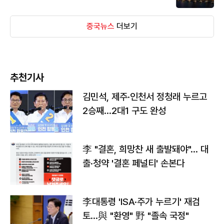
중국뉴스
더보기
추천기사
김민석, 제주·인천서 정청래 누르고
2승째…2대1 구도 완성
李 "결혼, 희망찬 새 출발돼야"… 대
출·청약 '결혼 페널티' 손본다
李대통령 'ISA·주가 누르기' 재검
토…與 "환영" 野 "졸속 국정"