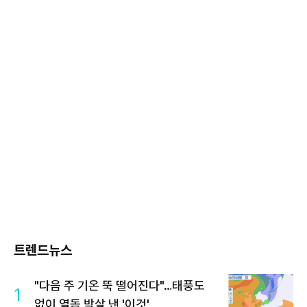
트렌드뉴스
"다음 주 기온 뚝 떨어진다"…태풍도
1
없이 열돔 박살 낸 '이것'