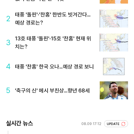
태풍 '돌핀'·'찬홈' 한반도 빗겨간다…
2
예상 경로는?
13호 태풍 '돌핀'·15호 '찬홈' 현재 위
3
치는?
4
태풍 '찬홈' 한국 오나…예상 경로 보니
5
'축구의 신' 메시 부친상…향년 68세
실시간 뉴스
08.09 17:12
UPDATE