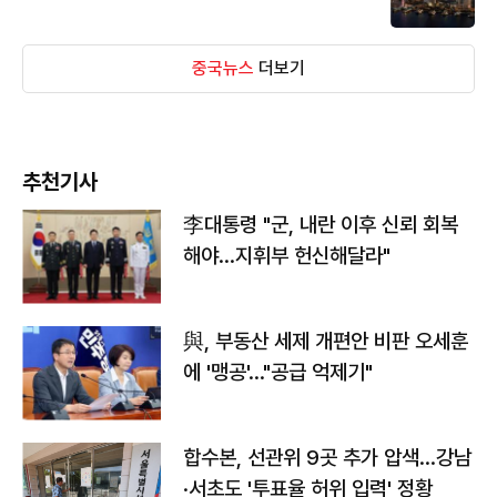
중국뉴스
더보기
추천기사
李대통령 "군, 내란 이후 신뢰 회복
해야…지휘부 헌신해달라"
與, 부동산 세제 개편안 비판 오세훈
에 '맹공'…"공급 억제기"
합수본, 선관위 9곳 추가 압색…강남
·서초도 '투표율 허위 입력' 정황