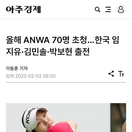
로
아
그
검
전
주
인
색
체
경
메
제
뉴
올해 ANWA 70명 초청…한국 임
지유·김민솔·박보현 출전
이동훈 기자
공
텍
입력 2023-02-02 08:00
유
스
트
크
기