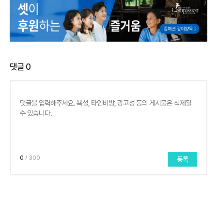
댓글
0
0
/ 300
등록