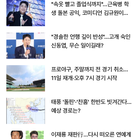
"속옷 빨고 졸업식까지"…근육병 학
생 돌본 공익, 코미디언 김규원이었
다
"경솔한 언행 깊이 반성"…고개 숙인
신동엽, 무슨 일이길래?
프로야구, 주말까지 전 경기 취소…
11일 재개·오후 7시 경기 시작
태풍 '돌핀'·'찬홈' 한반도 빗겨간다…
예상 경로는?
이재룡 재판行…다시 떠오른 연예계