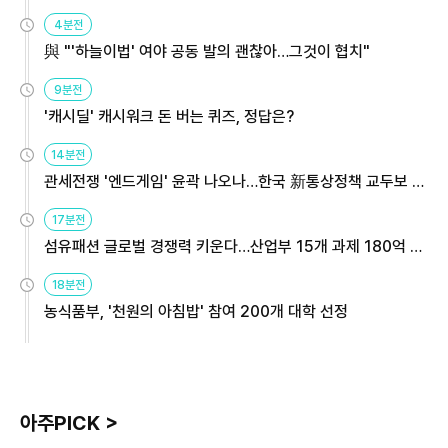
4분전
與 "'하늘이법' 여야 공동 발의 괜찮아…그것이 협치"
9분전
'캐시딜' 캐시워크 돈 버는 퀴즈, 정답은?
14분전
관세전쟁 '엔드게임' 윤곽 나오나…한국 新통상정책 교두보 활
용해야
17분전
섬유패션 글로벌 경쟁력 키운다…산업부 15개 과제 180억 지
원
18분전
농식품부, '천원의 아침밥' 참여 200개 대학 선정
아주PICK >