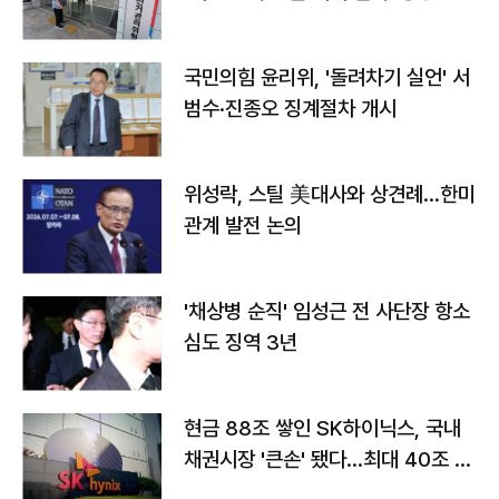
국민의힘 윤리위, '돌려차기 실언' 서
범수·진종오 징계절차 개시
위성락, 스틸 美대사와 상견례…한미
관계 발전 논의
'채상병 순직' 임성근 전 사단장 항소
심도 징역 3년
현금 88조 쌓인 SK하이닉스, 국내
채권시장 '큰손' 됐다…최대 40조 투
자