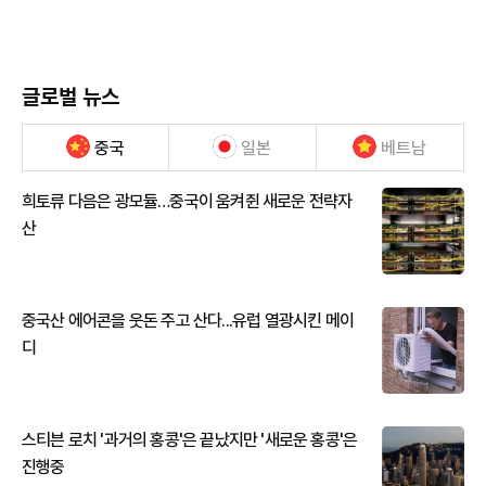
글로벌 뉴스
중국
일본
베트남
희토류 다음은 광모듈…중국이 움켜쥔 새로운 전략자
산
중국산 에어콘을 웃돈 주고 산다...유럽 열광시킨 메이
디
스티븐 로치 '과거의 홍콩'은 끝났지만 '새로운 홍콩'은
진행중