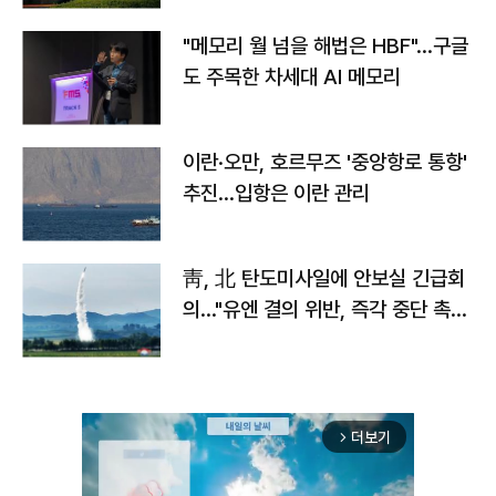
"메모리 월 넘을 해법은 HBF"…구글
도 주목한 차세대 AI 메모리
이란·오만, 호르무즈 '중앙항로 통항'
추진…입항은 이란 관리
靑, 北 탄도미사일에 안보실 긴급회
의…"유엔 결의 위반, 즉각 중단 촉
구"
더보기
arrow_forward_ios