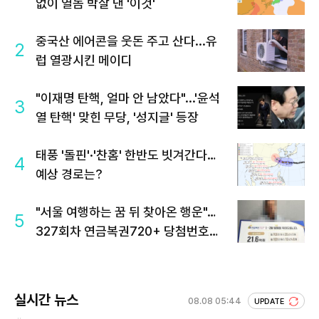
없이 열돔 박살 낸 '이것'
중국산 에어콘을 웃돈 주고 산다...유
2
럽 열광시킨 메이디
"이재명 탄핵, 얼마 안 남았다"...'윤석
3
열 탄핵' 맞힌 무당, '성지글' 등장
태풍 '돌핀'·'찬홈' 한반도 빗겨간다…
4
예상 경로는?
"서울 여행하는 꿈 뒤 찾아온 행운"…
5
327회차 연금복권720+ 당첨번호조
회 주목
실시간 뉴스
08.08 05:44
UPDATE