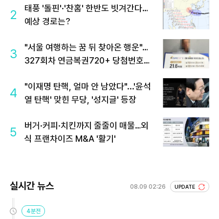
태풍 '돌핀'·'찬홈' 한반도 빗겨간다…
2
예상 경로는?
"서울 여행하는 꿈 뒤 찾아온 행운"…
3
327회차 연금복권720+ 당첨번호조
회 주목
"이재명 탄핵, 얼마 안 남았다"...'윤석
4
열 탄핵' 맞힌 무당, '성지글' 등장
버거·커피·치킨까지 줄줄이 매물…외
5
식 프랜차이즈 M&A '활기'
실시간 뉴스
08.09 02:26
UPDATE
4분전