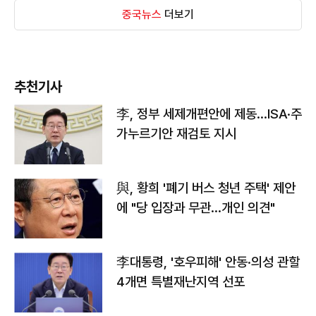
중국뉴스
더보기
추천기사
李, 정부 세제개편안에 제동…ISA·주
가누르기안 재검토 지시
與, 황희 '폐기 버스 청년 주택' 제안
에 "당 입장과 무관…개인 의견"
李대통령, '호우피해' 안동·의성 관할
4개면 특별재난지역 선포