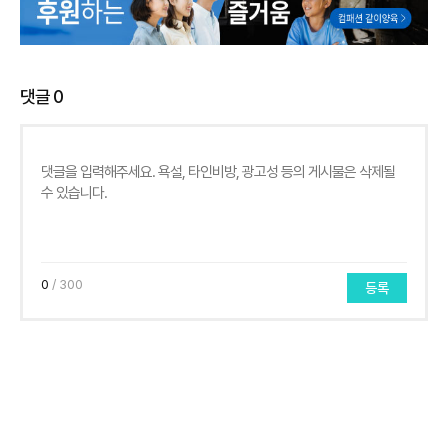
댓글
0
0
/ 300
등록