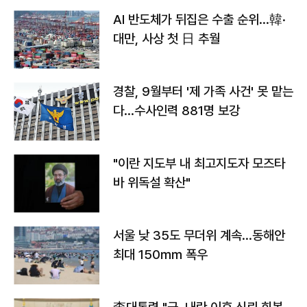
AI 반도체가 뒤집은 수출 순위…韓·
대만, 사상 첫 日 추월
경찰, 9월부터 '제 가족 사건' 못 맡는
다…수사인력 881명 보강
"이란 지도부 내 최고지도자 모즈타
바 위독설 확산"
서울 낮 35도 무더위 계속…동해안
최대 150㎜ 폭우