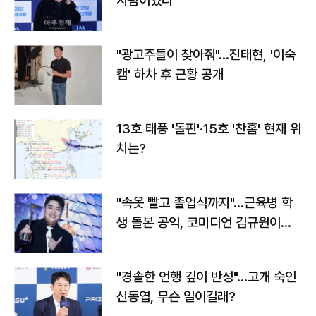
사람이었다"
"광고주들이 찾아줘"…진태현, '이숙
캠' 하차 후 근황 공개
13호 태풍 '돌핀'·15호 '찬홈' 현재 위
치는?
"속옷 빨고 졸업식까지"…근육병 학
생 돌본 공익, 코미디언 김규원이었
다
"경솔한 언행 깊이 반성"…고개 숙인
신동엽, 무슨 일이길래?