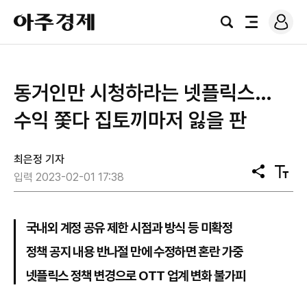
로
아
그
검
전
주
인
색
체
경
메
제
뉴
동거인만 시청하라는 넷플릭스…
수익 쫓다 집토끼마저 잃을 판
최은정 기자
공
텍
입력 2023-02-01 17:38
유
스
트
크
기
국내외 계정 공유 제한 시점과 방식 등 미확정
정책 공지 내용 반나절 만에 수정하면 혼란 가중
넷플릭스 정책 변경으로 OTT 업계 변화 불가피