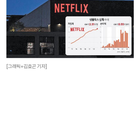
[그래픽=김효곤 기자]