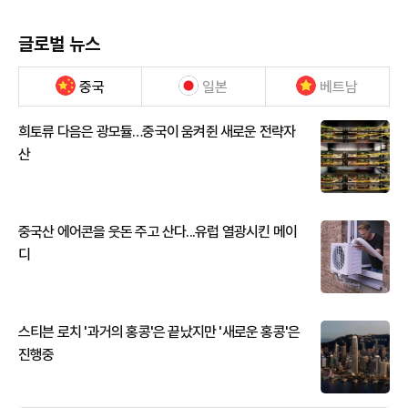
글로벌 뉴스
중국
일본
베트남
희토류 다음은 광모듈…중국이 움켜쥔 새로운 전략자
산
중국산 에어콘을 웃돈 주고 산다...유럽 열광시킨 메이
디
스티븐 로치 '과거의 홍콩'은 끝났지만 '새로운 홍콩'은
진행중