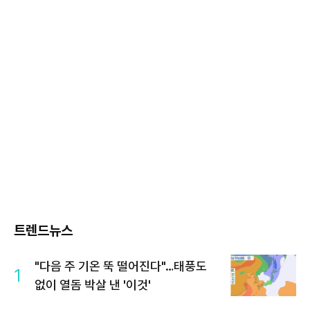
트렌드뉴스
"다음 주 기온 뚝 떨어진다"…태풍도
1
없이 열돔 박살 낸 '이것'