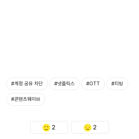
#계정 공유 차단
#넷플릭스
#OTT
#티빙
#콘텐츠웨이브
2
2