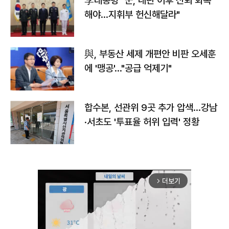
李대통령 "군, 내란 이후 신뢰 회복
해야…지휘부 헌신해달라"
與, 부동산 세제 개편안 비판 오세훈
에 '맹공'…"공급 억제기"
합수본, 선관위 9곳 추가 압색…강남
·서초도 '투표율 허위 입력' 정황
더보기
arrow_forward_ios