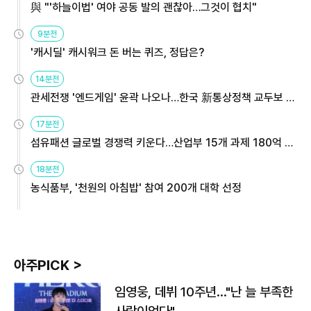
與 "'하늘이법' 여야 공동 발의 괜찮아…그것이 협치"
9분전
'캐시딜' 캐시워크 돈 버는 퀴즈, 정답은?
14분전
관세전쟁 '엔드게임' 윤곽 나오나…한국 新통상정책 교두보 활
용해야
17분전
섬유패션 글로벌 경쟁력 키운다…산업부 15개 과제 180억 지
원
18분전
농식품부, '천원의 아침밥' 참여 200개 대학 선정
아주PICK >
임영웅, 데뷔 10주년…"난 늘 부족한