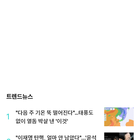
트렌드뉴스
"다음 주 기온 뚝 떨어진다"…태풍도
1
없이 열돔 박살 낸 '이것'
"이재명 탄핵, 얼마 안 남았다"...'윤석