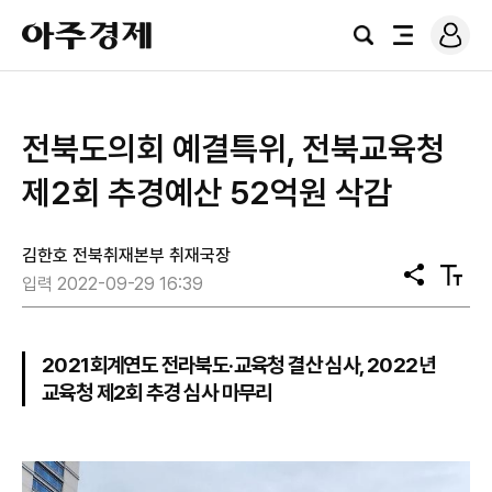
로
아
그
검
전
주
인
색
체
경
메
제
뉴
전북도의회 예결특위, 전북교육청
제2회 추경예산 52억원 삭감
김한호 전북취재본부 취재국장
공
텍
입력 2022-09-29 16:39
유
스
트
크
기
2021회계연도 전라북도·교육청 결산 심사, 2022년
교육청 제2회 추경 심사 마무리