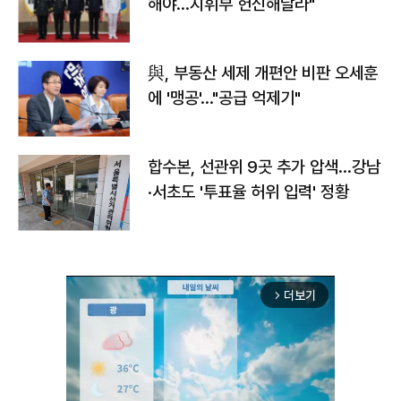
해야…지휘부 헌신해달라"
與, 부동산 세제 개편안 비판 오세훈
에 '맹공'…"공급 억제기"
합수본, 선관위 9곳 추가 압색…강남
·서초도 '투표율 허위 입력' 정황
더보기
arrow_forward_ios