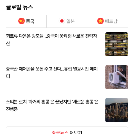
글로벌 뉴스
중국
일본
베트남
희토류 다음은 광모듈…중국이 움켜쥔 새로운 전략자
산
중국산 에어콘을 웃돈 주고 산다...유럽 열광시킨 메이
디
스티븐 로치 '과거의 홍콩'은 끝났지만 '새로운 홍콩'은
진행중
중국뉴스
더보기