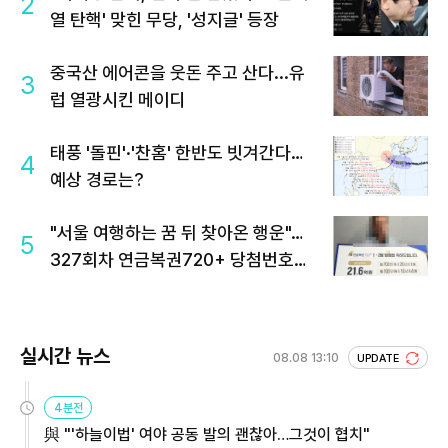
2
열 탄핵' 맞힌 무당, '성지글' 등장
중국산 에어콘을 웃돈 주고 산다...유
3
럽 열광시킨 메이디
태풍 '돌핀'·'찬홈' 한반도 빗겨간다…
4
예상 경로는?
"서울 여행하는 꿈 뒤 찾아온 행운"…
5
327회차 연금복권720+ 당첨번호조
회 주목
실시간 뉴스
08.08 13:10
UPDATE
4분전
與 "'하늘이법' 여야 공동 발의 괜찮아…그것이 협치"