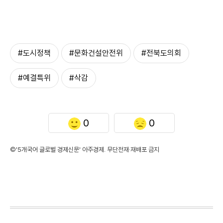
#도시정책
#문화건설안전위
#전북도의회
#예결특위
#삭감
0
0
©'5개국어 글로벌 경제신문' 아주경제. 무단전재·재배포 금지