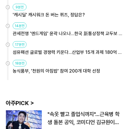
9분전
'캐시딜' 캐시워크 돈 버는 퀴즈, 정답은?
14분전
관세전쟁 '엔드게임' 윤곽 나오나…한국 新통상정책 교두보 활
용해야
17분전
섬유패션 글로벌 경쟁력 키운다…산업부 15개 과제 180억 지
원
18분전
농식품부, '천원의 아침밥' 참여 200개 대학 선정
아주PICK >
"속옷 빨고 졸업식까지"…근육병 학
생 돌본 공익, 코미디언 김규원이었