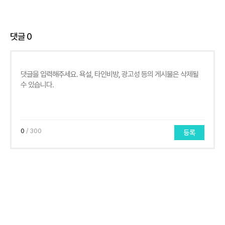
댓글
0
0
/ 300
등록