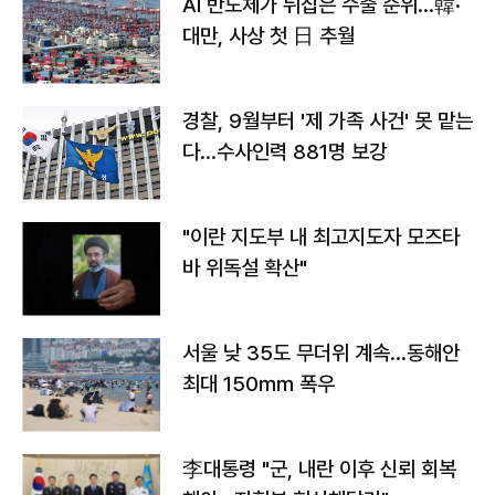
AI 반도체가 뒤집은 수출 순위…韓·
대만, 사상 첫 日 추월
경찰, 9월부터 '제 가족 사건' 못 맡는
다…수사인력 881명 보강
"이란 지도부 내 최고지도자 모즈타
바 위독설 확산"
서울 낮 35도 무더위 계속…동해안
최대 150㎜ 폭우
李대통령 "군, 내란 이후 신뢰 회복