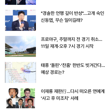
다
"경솔한 언행 깊이 반성"…고개 숙인
신동엽, 무슨 일이길래?
프로야구, 주말까지 전 경기 취소…
11일 재개·오후 7시 경기 시작
태풍 '돌핀'·'찬홈' 한반도 빗겨간다…
예상 경로는?
이재룡 재판行…다시 떠오른 연예계
'사고 후 미조치' 사례