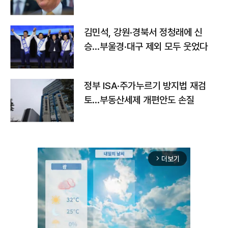
김민석, 강원·경북서 정청래에 신
승…부울경·대구 제외 모두 웃었다
정부 ISA·주가누르기 방지법 재검
토…부동산세제 개편안도 손질
더보기
arrow_forward_ios