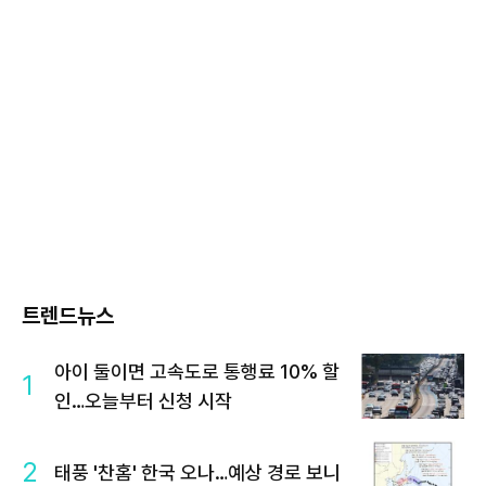
트렌드뉴스
아이 둘이면 고속도로 통행료 10% 할
1
인…오늘부터 신청 시작
2
태풍 '찬홈' 한국 오나…예상 경로 보니