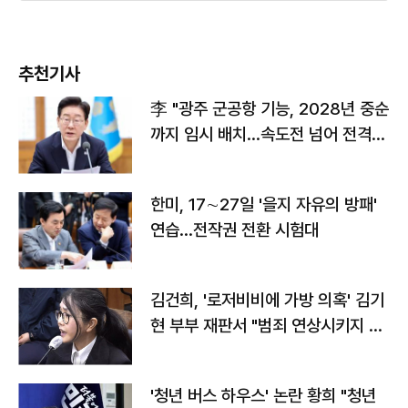
추천기사
李 "광주 군공항 기능, 2028년 중순
까지 임시 배치…속도전 넘어 전격
전"
한미, 17∼27일 '을지 자유의 방패'
연습…전작권 전환 시험대
김건희, '로저비비에 가방 의혹' 김기
현 부부 재판서 "범죄 연상시키지 말
라"
'청년 버스 하우스' 논란 황희 "청년