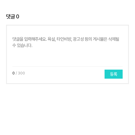
댓글
0
0
/ 300
등록