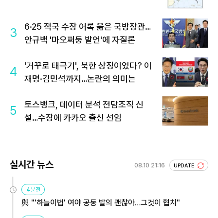
6·25 적국 수장 어록 읊은 국방장관…
3
안규백 '마오쩌둥 발언'에 자질론
'거꾸로 태극기', 북한 상징이었다? 이
4
재명·김민석까지…논란의 의미는
토스뱅크, 데이터 분석 전담조직 신
5
설…수장에 카카오 출신 선임
실시간 뉴스
08.10 21:16
UPDATE
4분전
與 "'하늘이법' 여야 공동 발의 괜찮아…그것이 협치"