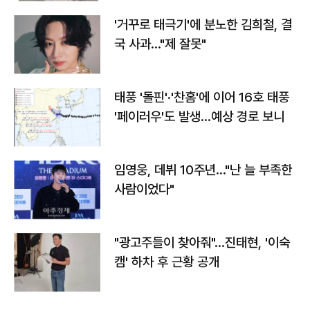
'거꾸로 태극기'에 분노한 김희철, 결
국 사과…"제 잘못"
태풍 '돌핀'·'찬홈'에 이어 16호 태풍
'페이러우'도 발생…예상 경로 보니
임영웅, 데뷔 10주년…"난 늘 부족한
사람이었다"
"광고주들이 찾아줘"…진태현, '이숙
캠' 하차 후 근황 공개