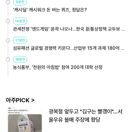
9분전
'캐시딜' 캐시워크 돈 버는 퀴즈, 정답은?
14분전
관세전쟁 '엔드게임' 윤곽 나오나…한국 新통상정책 교두보 활
용해야
17분전
섬유패션 글로벌 경쟁력 키운다…산업부 15개 과제 180억 지
원
18분전
농식품부, '천원의 아침밥' 참여 200개 대학 선정
아주PICK >
광복절 앞두고 "김구는 빨갱이"…서
울우유 불매 주장에 황당