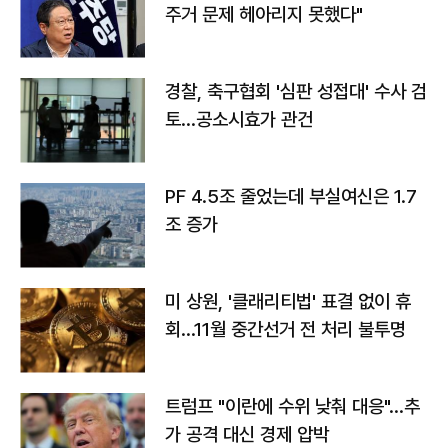
주거 문제 헤아리지 못했다"
경찰, 축구협회 '심판 성접대' 수사 검
토…공소시효가 관건
PF 4.5조 줄었는데 부실여신은 1.7
조 증가
미 상원, '클래리티법' 표결 없이 휴
회…11월 중간선거 전 처리 불투명
트럼프 "이란에 수위 낮춰 대응"…추
가 공격 대신 경제 압박