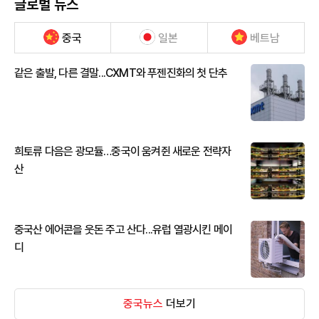
글로벌 뉴스
중국
일본
베트남
같은 출발, 다른 결말...CXMT와 푸젠진화의 첫 단추
희토류 다음은 광모듈…중국이 움켜쥔 새로운 전략자
산
중국산 에어콘을 웃돈 주고 산다...유럽 열광시킨 메이
디
중국뉴스
더보기