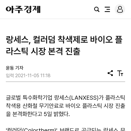
로
아
그
검
전
주
인
색
체
경
메
제
뉴
랑세스, 컬러덤 착색제로 바이오 플
라스틱 시장 본격 진출
윤동 기자
공
텍
입력 2021-11-05 11:18
유
스
트
크
기
글로벌 특수화학기업 랑세스(LANXESS)가 플라스틱
착색용 산화철 무기안료로 바이오 플라스틱 시장 진출
을 본격화한다고 5일 밝혔다.
'컬러덤(Colortherm)' 브랜드로 공급되는 랑세스 무