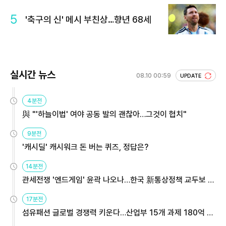
5
'축구의 신' 메시 부친상…향년 68세
실시간 뉴스
08.10 00:59
UPDATE
4분전
與 "'하늘이법' 여야 공동 발의 괜찮아…그것이 협치"
9분전
'캐시딜' 캐시워크 돈 버는 퀴즈, 정답은?
14분전
관세전쟁 '엔드게임' 윤곽 나오나…한국 新통상정책 교두보 활
용해야
17분전
섬유패션 글로벌 경쟁력 키운다…산업부 15개 과제 180억 지
원