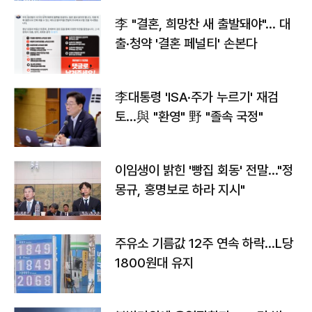
李 "결혼, 희망찬 새 출발돼야"… 대
출·청약 '결혼 페널티' 손본다
李대통령 'ISA·주가 누르기' 재검
토…與 "환영" 野 "졸속 국정"
이임생이 밝힌 '빵집 회동' 전말…"정
몽규, 홍명보로 하라 지시"
주유소 기름값 12주 연속 하락…L당
1800원대 유지