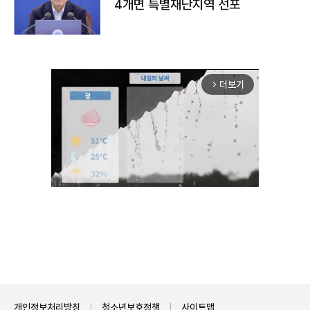
4개면 특별재난지역 선포
더보기
arrow_forward_ios
Unmute
개인정보처리방침
청소년보호정책
사이트맵