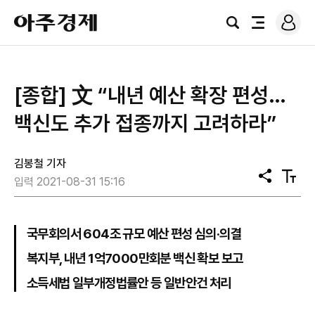
로
아
그
검
전
주
인
색
체
경
메
제
뉴
​[종합] 文 “내년 예산 확장 편성…
백신도 추가 접종까지 고려하라”
김봉철 기자
공
텍
입력 2021-08-31 15:16
유
스
트
크
기
국무회의서 604조 규모 예산 편성 심의·의결
복지부, 내년 1억7000만회분 백신 확보 보고
소득세법 일부개정법률안 등 일반안건 처리