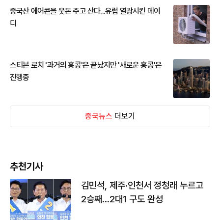
중국산 에어콘을 웃돈 주고 산다...유럽 열광시킨 메이
디
스티븐 로치 '과거의 홍콩'은 끝났지만 '새로운 홍콩'은
진행중
중국뉴스
더보기
추천기사
김민석, 제주·인천서 정청래 누르고
2승째…2대1 구도 완성