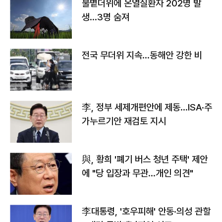
불볕더위에 온열질환자 202명 발
생…3명 숨져
전국 무더위 지속…동해안 강한 비
李, 정부 세제개편안에 제동…ISA·주
가누르기안 재검토 지시
與, 황희 '폐기 버스 청년 주택' 제안
에 "당 입장과 무관…개인 의견"
李대통령, '호우피해' 안동·의성 관할