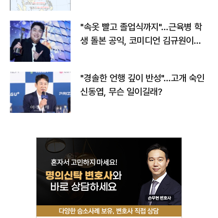
"속옷 빨고 졸업식까지"…근육병 학
생 돌본 공익, 코미디언 김규원이었
다
"경솔한 언행 깊이 반성"…고개 숙인
신동엽, 무슨 일이길래?