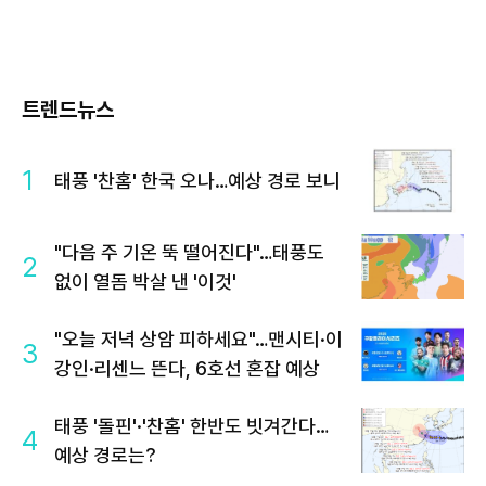
트렌드뉴스
1
태풍 '찬홈' 한국 오나…예상 경로 보니
"다음 주 기온 뚝 떨어진다"…태풍도
2
없이 열돔 박살 낸 '이것'
"오늘 저녁 상암 피하세요"…맨시티·이
3
강인·리센느 뜬다, 6호선 혼잡 예상
태풍 '돌핀'·'찬홈' 한반도 빗겨간다…
4
예상 경로는?