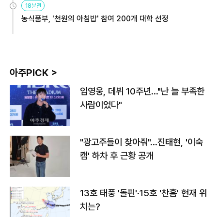
18분전
농식품부, '천원의 아침밥' 참여 200개 대학 선정
아주PICK >
임영웅, 데뷔 10주년…"난 늘 부족한
사람이었다"
"광고주들이 찾아줘"…진태현, '이숙
캠' 하차 후 근황 공개
13호 태풍 '돌핀'·15호 '찬홈' 현재 위
치는?