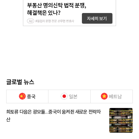
글로벌 뉴스
중국
일본
베트남
희토류 다음은 광모듈…중국이 움켜쥔 새로운 전략자
산