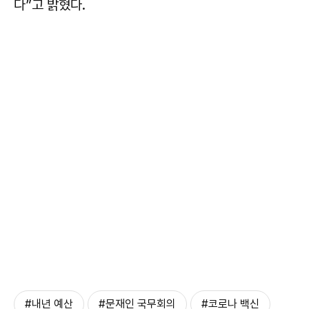
다”고 밝혔다.
#내년 예산
#문재인 국무회의
#코로나 백신