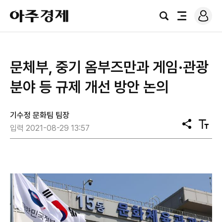
로
아
그
검
전
주
인
색
체
경
메
제
뉴
문체부, 중기 옴부즈만과 게임·관광
분야 등 규제 개선 방안 논의
기수정 문화팀 팀장
공
텍
입력 2021-08-29 13:57
유
스
트
크
기