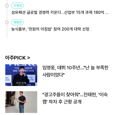
용해야
17분전
섬유패션 글로벌 경쟁력 키운다…산업부 15개 과제 180억 지
원
18분전
농식품부, '천원의 아침밥' 참여 200개 대학 선정
아주PICK >
임영웅, 데뷔 10주년…"난 늘 부족한
사람이었다"
"광고주들이 찾아줘"…진태현, '이숙
캠' 하차 후 근황 공개