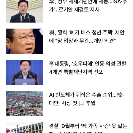
李, 정부 세제개편안에 제동…ISA·주
가누르기안 재검토 지시
與, 황희 '폐기 버스 청년 주택' 제안
에 "당 입장과 무관…개인 의견"
李대통령, '호우피해' 안동·의성 관할
4개면 특별재난지역 선포
AI 반도체가 뒤집은 수출 순위…韓·
대만, 사상 첫 日 추월
경찰, 9월부터 '제 가족 사건' 못 맡는