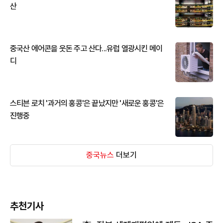
산
중국산 에어콘을 웃돈 주고 산다...유럽 열광시킨 메이
디
스티븐 로치 '과거의 홍콩'은 끝났지만 '새로운 홍콩'은
진행중
중국뉴스
더보기
추천기사