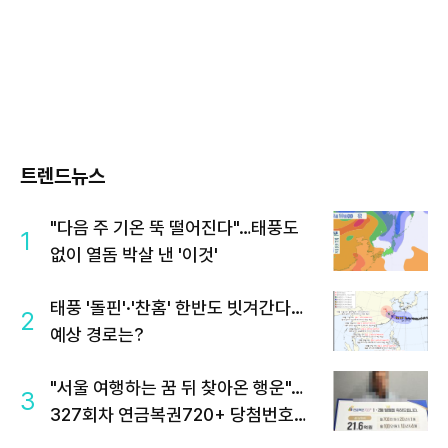
트렌드뉴스
"다음 주 기온 뚝 떨어진다"…태풍도
1
없이 열돔 박살 낸 '이것'
태풍 '돌핀'·'찬홈' 한반도 빗겨간다…
2
예상 경로는?
"서울 여행하는 꿈 뒤 찾아온 행운"…
3
327회차 연금복권720+ 당첨번호조
회 주목