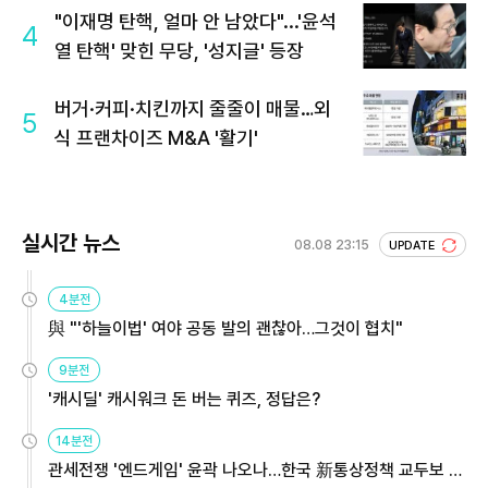
"이재명 탄핵, 얼마 안 남았다"...'윤석
4
열 탄핵' 맞힌 무당, '성지글' 등장
버거·커피·치킨까지 줄줄이 매물…외
5
식 프랜차이즈 M&A '활기'
실시간 뉴스
08.08 23:15
UPDATE
4분전
與 "'하늘이법' 여야 공동 발의 괜찮아…그것이 협치"
9분전
'캐시딜' 캐시워크 돈 버는 퀴즈, 정답은?
14분전
관세전쟁 '엔드게임' 윤곽 나오나…한국 新통상정책 교두보 활