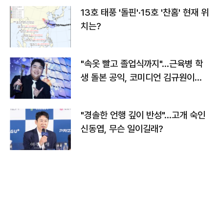
13호 태풍 '돌핀'·15호 '찬홈' 현재 위
치는?
"속옷 빨고 졸업식까지"…근육병 학
생 돌본 공익, 코미디언 김규원이었
다
"경솔한 언행 깊이 반성"…고개 숙인
신동엽, 무슨 일이길래?