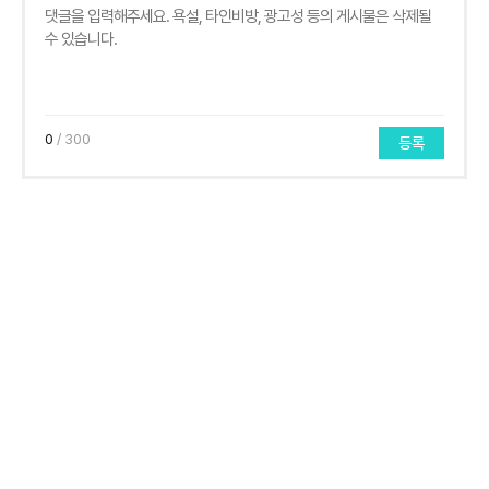
0
/ 300
등록