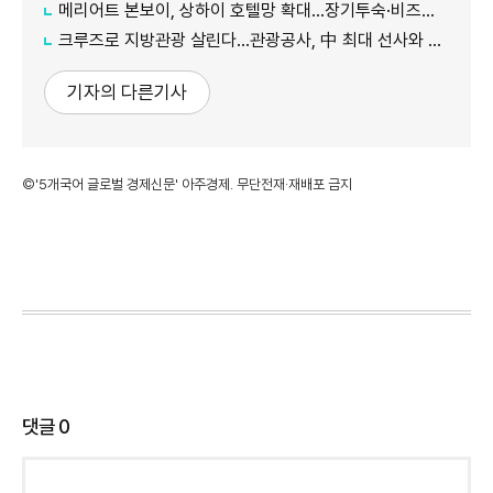
메리어트 본보이, 상하이 호텔망 확대…장기투숙·비즈니스 수요 공략
크루즈로 지방관광 살린다…관광공사, 中 최대 선사와 맞손
기자의 다른기사
©'5개국어 글로벌 경제신문' 아주경제. 무단전재·재배포 금지
댓글
0