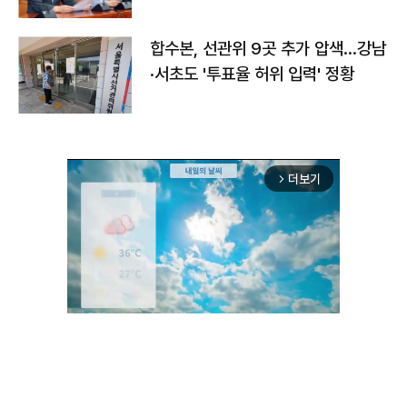
합수본, 선관위 9곳 추가 압색…강남
·서초도 '투표율 허위 입력' 정황
더보기
arrow_forward_ios
Unmute