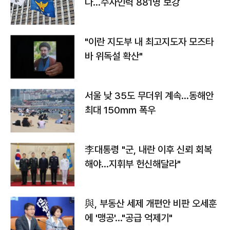
다…수사인력 881명 보강
"이란 지도부 내 최고지도자 모즈타
바 위독설 확산"
서울 낮 35도 무더위 계속…동해안
최대 150㎜ 폭우
李대통령 "군, 내란 이후 신뢰 회복
해야…지휘부 헌신해달라"
與, 부동산 세제 개편안 비판 오세훈
에 '맹공'…"공급 억제기"