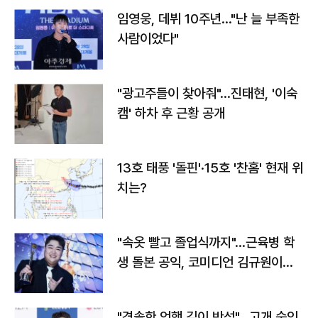
임영웅, 데뷔 10주년…"난 늘 부족한
사람이었다"
"광고주들이 찾아줘"…진태현, '이숙
캠' 하차 후 근황 공개
13호 태풍 '돌핀'·15호 '찬홈' 현재 위
치는?
"속옷 빨고 졸업식까지"…근육병 학
생 돌본 공익, 코미디언 김규원이었
다
"경솔한 언행 깊이 반성"…고개 숙인