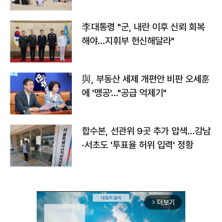
李대통령 "군, 내란 이후 신뢰 회복
해야…지휘부 헌신해달라"
與, 부동산 세제 개편안 비판 오세훈
에 '맹공'…"공급 억제기"
합수본, 선관위 9곳 추가 압색…강남
·서초도 '투표율 허위 입력' 정황
더보기
arrow_forward_ios