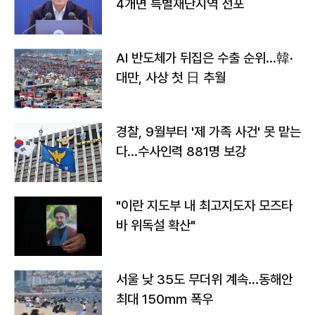
4개면 특별재난지역 선포
AI 반도체가 뒤집은 수출 순위…韓·
대만, 사상 첫 日 추월
경찰, 9월부터 '제 가족 사건' 못 맡는
다…수사인력 881명 보강
"이란 지도부 내 최고지도자 모즈타
바 위독설 확산"
서울 낮 35도 무더위 계속…동해안
최대 150㎜ 폭우