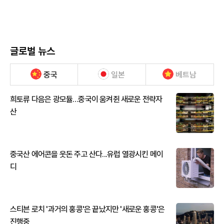
글로벌 뉴스
중국
일본
베트남
희토류 다음은 광모듈…중국이 움켜쥔 새로운 전략자
산
중국산 에어콘을 웃돈 주고 산다...유럽 열광시킨 메이
디
스티븐 로치 '과거의 홍콩'은 끝났지만 '새로운 홍콩'은
진행중