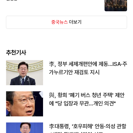
중국뉴스
더보기
추천기사
李, 정부 세제개편안에 제동…ISA·주
가누르기안 재검토 지시
與, 황희 '폐기 버스 청년 주택' 제안
에 "당 입장과 무관…개인 의견"
李대통령, '호우피해' 안동·의성 관할