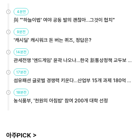
4분전
與 "'하늘이법' 여야 공동 발의 괜찮아…그것이 협치"
9분전
'캐시딜' 캐시워크 돈 버는 퀴즈, 정답은?
14분전
관세전쟁 '엔드게임' 윤곽 나오나…한국 新통상정책 교두보 활
용해야
17분전
섬유패션 글로벌 경쟁력 키운다…산업부 15개 과제 180억 지
원
18분전
농식품부, '천원의 아침밥' 참여 200개 대학 선정
아주PICK >