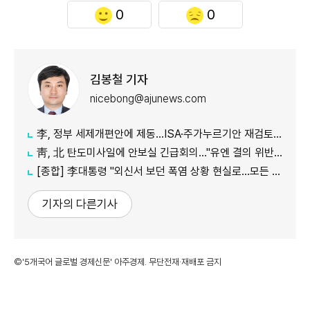
0
0
김봉철 기자
nicebong@ajunews.com
李, 정부 세제개편안에 제동…ISA·주가누르기안 재검토 지시
靑, 北 탄도미사일에 안보실 긴급회의…"유엔 결의 위반, 즉각 중단 촉구"
[종합] 李대통령 "외신서 보던 폭염 상황 현실로…모든 행정력 총동원하라"
기자의 다른기사
©'5개국어 글로벌 경제신문' 아주경제. 무단전재·재배포 금지