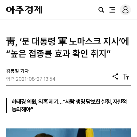
로
아
그
검
전
주
인
색
체
경
메
제
뉴
​靑, ‘문 대통령 軍 노마스크 지시’에
“높은 접종률 효과 확인 취지”
김봉철 기자
공
텍
입력 2021-08-27 13:54
유
스
트
크
기
하태경 의원, 의혹 제기…“사람 생명 담보한 실험, 자발적
동의해야”