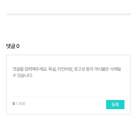
댓글
0
0
/ 300
등록