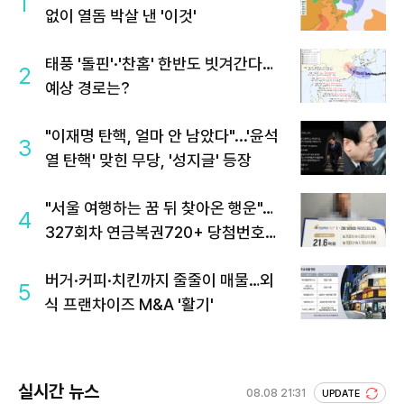
1
없이 열돔 박살 낸 '이것'
태풍 '돌핀'·'찬홈' 한반도 빗겨간다…
2
예상 경로는?
"이재명 탄핵, 얼마 안 남았다"...'윤석
3
열 탄핵' 맞힌 무당, '성지글' 등장
"서울 여행하는 꿈 뒤 찾아온 행운"…
4
327회차 연금복권720+ 당첨번호조
회 주목
버거·커피·치킨까지 줄줄이 매물…외
5
식 프랜차이즈 M&A '활기'
실시간 뉴스
08.08 21:31
UPDATE