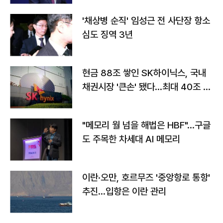
'채상병 순직' 임성근 전 사단장 항소
심도 징역 3년
현금 88조 쌓인 SK하이닉스, 국내
채권시장 '큰손' 됐다…최대 40조 투
자
"메모리 월 넘을 해법은 HBF"…구글
도 주목한 차세대 AI 메모리
이란·오만, 호르무즈 '중앙항로 통항'
추진…입항은 이란 관리