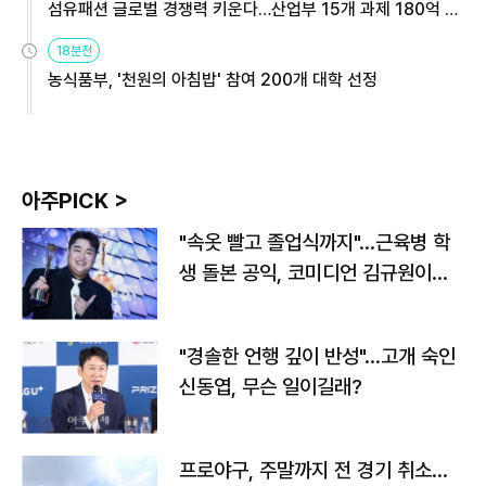
섬유패션 글로벌 경쟁력 키운다…산업부 15개 과제 180억 지
원
18분전
농식품부, '천원의 아침밥' 참여 200개 대학 선정
아주PICK >
"속옷 빨고 졸업식까지"…근육병 학
생 돌본 공익, 코미디언 김규원이었
다
"경솔한 언행 깊이 반성"…고개 숙인
신동엽, 무슨 일이길래?
프로야구, 주말까지 전 경기 취소…