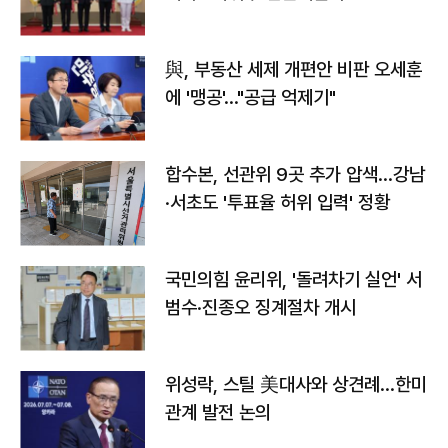
與, 부동산 세제 개편안 비판 오세훈
에 '맹공'…"공급 억제기"
합수본, 선관위 9곳 추가 압색…강남
·서초도 '투표율 허위 입력' 정황
국민의힘 윤리위, '돌려차기 실언' 서
범수·진종오 징계절차 개시
위성락, 스틸 美대사와 상견례…한미
관계 발전 논의