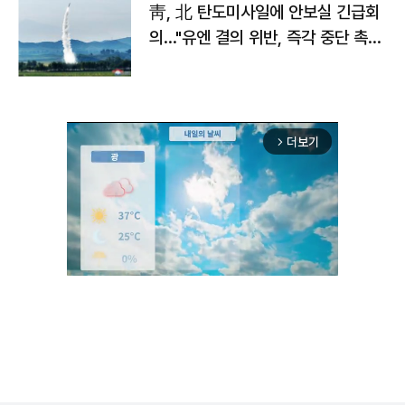
靑, 北 탄도미사일에 안보실 긴급회
의…"유엔 결의 위반, 즉각 중단 촉
구"
더보기
arrow_forward_ios
Unmute