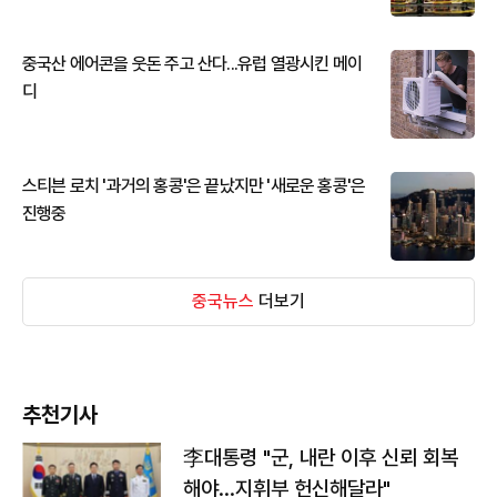
중국산 에어콘을 웃돈 주고 산다...유럽 열광시킨 메이
디
스티븐 로치 '과거의 홍콩'은 끝났지만 '새로운 홍콩'은
진행중
중국뉴스
더보기
추천기사
李대통령 "군, 내란 이후 신뢰 회복
해야…지휘부 헌신해달라"