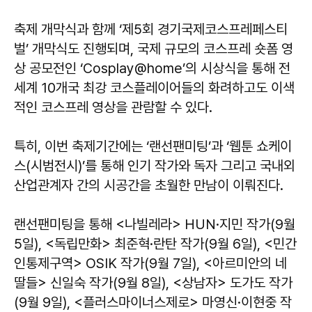
축제 개막식과 함께 ‘제5회 경기국제코스프레페스티
벌’ 개막식도 진행되며, 국제 규모의 코스프레 숏폼 영
상 공모전인 ‘Cosplay@home’의 시상식을 통해 전
세계 10개국 최강 코스플레이어들의 화려하고도 이색
적인 코스프레 영상을 관람할 수 있다.
특히, 이번 축제기간에는 ‘랜선팬미팅’과 ‘웹툰 쇼케이
스(시범전시)’를 통해 인기 작가와 독자 그리고 국내외
산업관계자 간의 시공간을 초월한 만남이 이뤄진다.
랜선팬미팅을 통해 <나빌레라> HUN·지민 작가(9월
5일), <독립만화> 최준혁·란탄 작가(9월 6일), <민간
인통제구역> OSIK 작가(9월 7일), <아르미안의 네
딸들> 신일숙 작가(9월 8일), <상남자> 도가도 작가
(9월 9일), <플러스마이너스제로> 마영신·이현중 작