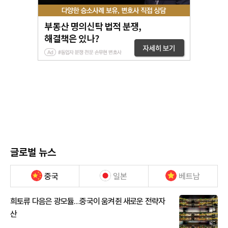
글로벌 뉴스
중국
일본
베트남
희토류 다음은 광모듈…중국이 움켜쥔 새로운 전략자
산