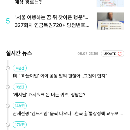
예상 경로는?
"서울 여행하는 꿈 뒤 찾아온 행운"…
5
327회차 연금복권720+ 당첨번호조
회 주목
실시간 뉴스
08.07 23:55
UPDATE
4분전
與 "'하늘이법' 여야 공동 발의 괜찮아…그것이 협치"
9분전
'캐시딜' 캐시워크 돈 버는 퀴즈, 정답은?
14분전
관세전쟁 '엔드게임' 윤곽 나오나…한국 新통상정책 교두보 활
용해야
17분전