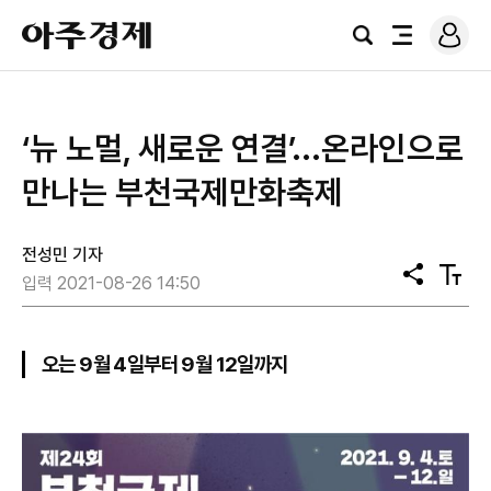
로
아
그
검
전
주
인
색
체
경
메
제
뉴
‘뉴 노멀, 새로운 연결’...온라인으로
만나는 부천국제만화축제
전성민 기자
공
텍
입력 2021-08-26 14:50
유
스
트
크
기
오는 9월 4일부터 9월 12일까지