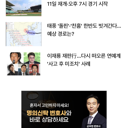
11일 재개·오후 7시 경기 시작
태풍 '돌핀'·'찬홈' 한반도 빗겨간다…
예상 경로는?
이재룡 재판行…다시 떠오른 연예계
'사고 후 미조치' 사례