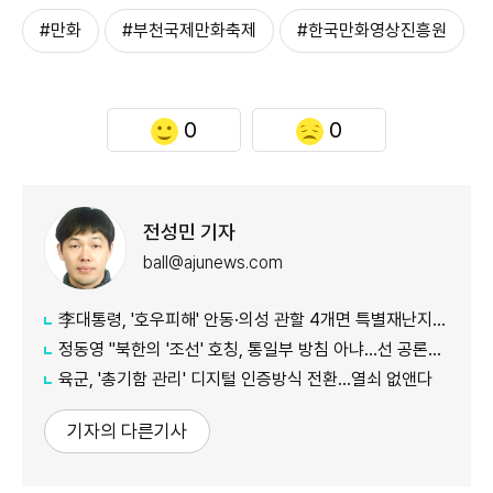
#만화
#부천국제만화축제
#한국만화영상진흥원
0
0
전성민 기자
ball@ajunews.com
李대통령, '호우피해' 안동·의성 관할 4개면 특별재난지역 선포
정동영 "북한의 '조선' 호칭, 통일부 방침 아냐...선 공론화 먼저"
육군, '총기함 관리' 디지털 인증방식 전환…열쇠 없앤다
기자의 다른기사