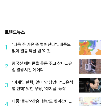
트렌드뉴스
"다음 주 기온 뚝 떨어진다"…태풍도
1
없이 열돔 박살 낸 '이것'
중국산 에어콘을 웃돈 주고 산다...유
2
럽 열광시킨 메이디
"이재명 탄핵, 얼마 안 남았다"...'윤석
3
열 탄핵' 맞힌 무당, '성지글' 등장
태풍 '돌핀'·'찬홈' 한반도 빗겨간다…
4