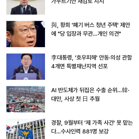
가누르기안 재검토 지시
與, 황희 '폐기 버스 청년 주택' 제안
에 "당 입장과 무관…개인 의견"
李대통령, '호우피해' 안동·의성 관할
4개면 특별재난지역 선포
AI 반도체가 뒤집은 수출 순위…韓·
대만, 사상 첫 日 추월
경찰, 9월부터 '제 가족 사건' 못 맡는
다…수사인력 881명 보강