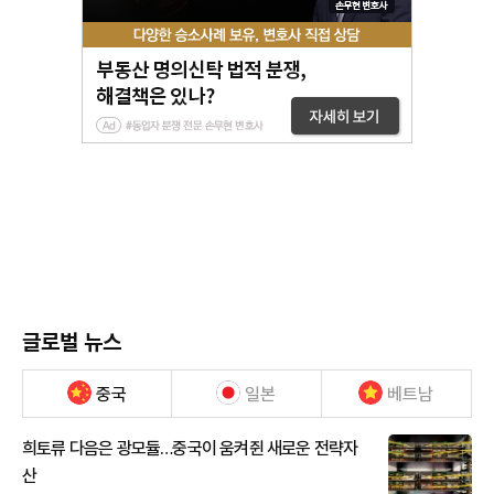
글로벌 뉴스
중국
일본
베트남
희토류 다음은 광모듈…중국이 움켜쥔 새로운 전략자
산