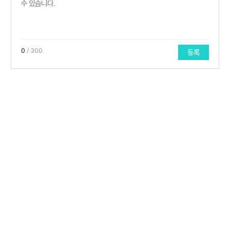
0
/ 300
등록