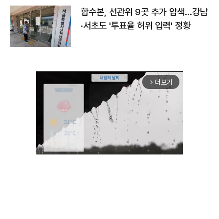
합수본, 선관위 9곳 추가 압색…강남
·서초도 '투표율 허위 입력' 정황
더보기
arrow_forward_ios
Mute