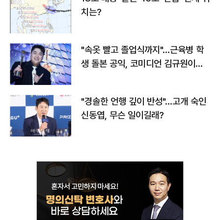
치는?
"속옷 빨고 졸업식까지"…근육병 학
생 돌본 공익, 코미디언 김규원이었
다
"경솔한 언행 깊이 반성"…고개 숙인
신동엽, 무슨 일이길래?