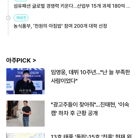
섬유패션 글로벌 경쟁력 키운다…산업부 15개 과제 180억 지
원
18분전
농식품부, '천원의 아침밥' 참여 200개 대학 선정
아주PICK >
임영웅, 데뷔 10주년…"난 늘 부족한
사람이었다"
"광고주들이 찾아줘"…진태현, '이숙
캠' 하차 후 근황 공개
13호 태풍 '돌핀'·15호 '찬홈' 현재 위