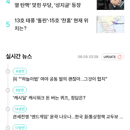
4
열 탄핵' 맞힌 무당, '성지글' 등장
13호 태풍 '돌핀'·15호 '찬홈' 현재 위
5
치는?
실시간 뉴스
08.09 03:38
UPDATE
4분전
與 "'하늘이법' 여야 공동 발의 괜찮아…그것이 협치"
9분전
'캐시딜' 캐시워크 돈 버는 퀴즈, 정답은?
14분전
관세전쟁 '엔드게임' 윤곽 나오나…한국 新통상정책 교두보 활
용해야
17분전