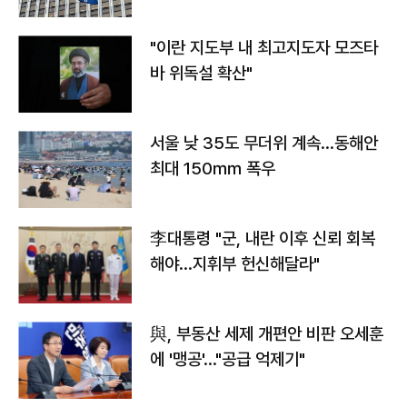
"이란 지도부 내 최고지도자 모즈타
바 위독설 확산"
서울 낮 35도 무더위 계속…동해안
최대 150㎜ 폭우
李대통령 "군, 내란 이후 신뢰 회복
해야…지휘부 헌신해달라"
與, 부동산 세제 개편안 비판 오세훈
에 '맹공'…"공급 억제기"