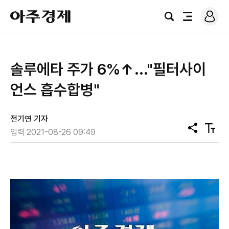
로
아
그
검
전
주
인
색
체
경
메
제
뉴
솔루에타 주가 6%↑..."필터사이
언스 흡수합병"
전기연 기자
공
텍
입력 2021-08-26 09:49
유
스
트
크
기