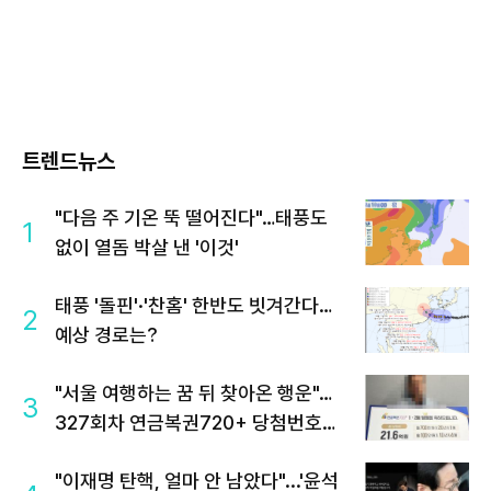
트렌드뉴스
"다음 주 기온 뚝 떨어진다"…태풍도
1
없이 열돔 박살 낸 '이것'
태풍 '돌핀'·'찬홈' 한반도 빗겨간다…
2
예상 경로는?
"서울 여행하는 꿈 뒤 찾아온 행운"…
3
327회차 연금복권720+ 당첨번호조
회 주목
"이재명 탄핵, 얼마 안 남았다"...'윤석