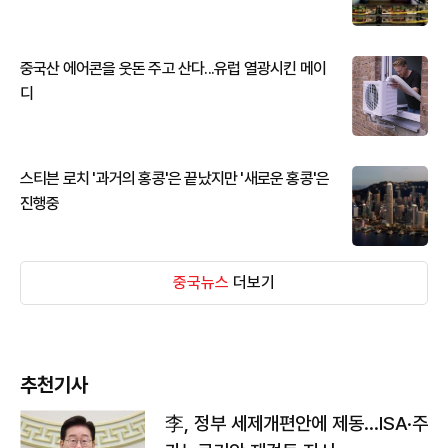
중국산 에어콘을 웃돈 주고 산다...유럽 열광시킨 메이
디
스티븐 로치 '과거의 홍콩'은 끝났지만 '새로운 홍콩'은
진행중
중국뉴스
더보기
추천기사
李, 정부 세제개편안에 제동…ISA·주