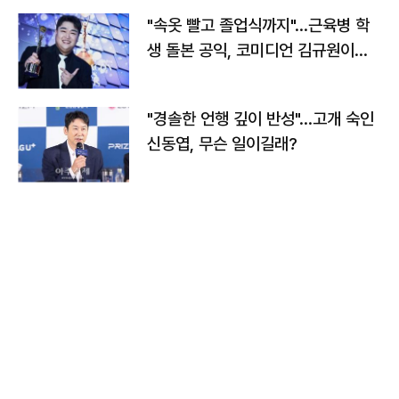
"속옷 빨고 졸업식까지"…근육병 학
생 돌본 공익, 코미디언 김규원이었
다
"경솔한 언행 깊이 반성"…고개 숙인
신동엽, 무슨 일이길래?