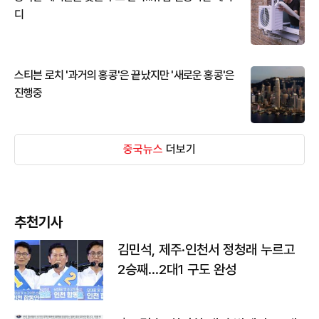
디
스티븐 로치 '과거의 홍콩'은 끝났지만 '새로운 홍콩'은
진행중
중국뉴스
더보기
추천기사
김민석, 제주·인천서 정청래 누르고
2승째…2대1 구도 완성