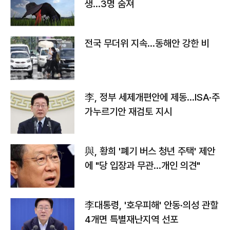
생…3명 숨져
전국 무더위 지속…동해안 강한 비
李, 정부 세제개편안에 제동…ISA·주
가누르기안 재검토 지시
與, 황희 '폐기 버스 청년 주택' 제안
에 "당 입장과 무관…개인 의견"
李대통령, '호우피해' 안동·의성 관할
4개면 특별재난지역 선포