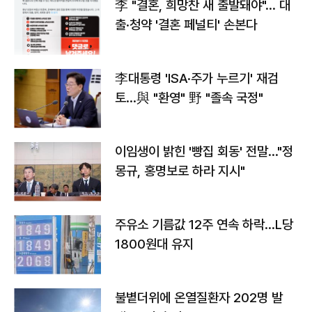
李 "결혼, 희망찬 새 출발돼야"… 대
출·청약 '결혼 페널티' 손본다
李대통령 'ISA·주가 누르기' 재검
토…與 "환영" 野 "졸속 국정"
이임생이 밝힌 '빵집 회동' 전말…"정
몽규, 홍명보로 하라 지시"
주유소 기름값 12주 연속 하락…L당
1800원대 유지
불볕더위에 온열질환자 202명 발