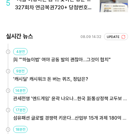
5
327회차 연금복권720+ 당첨번호조
회 주목
실시간 뉴스
08.09 14:32
UPDATE
4분전
與 "'하늘이법' 여야 공동 발의 괜찮아…그것이 협치"
9분전
'캐시딜' 캐시워크 돈 버는 퀴즈, 정답은?
14분전
관세전쟁 '엔드게임' 윤곽 나오나…한국 新통상정책 교두보 활
용해야
17분전
섬유패션 글로벌 경쟁력 키운다…산업부 15개 과제 180억 지
원
18분전