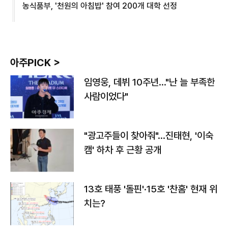
농식품부, '천원의 아침밥' 참여 200개 대학 선정
아주PICK >
임영웅, 데뷔 10주년…"난 늘 부족한
사람이었다"
"광고주들이 찾아줘"…진태현, '이숙
캠' 하차 후 근황 공개
13호 태풍 '돌핀'·15호 '찬홈' 현재 위
치는?