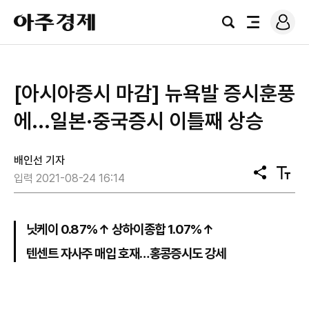
로
아
그
검
전
주
인
색
체
경
메
제
뉴
[아시아증시 마감] 뉴욕발 증시훈풍
에...일본·중국증시 이틀째 상승
배인선 기자
공
텍
입력 2021-08-24 16:14
유
스
트
크
기
닛케이 0.87%↑ 상하이종합 1.07%↑
텐센트 자사주 매입 호재…홍콩증시도 강세