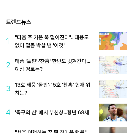
트렌드뉴스
"다음 주 기온 뚝 떨어진다"…태풍도
1
없이 열돔 박살 낸 '이것'
태풍 '돌핀'·'찬홈' 한반도 빗겨간다…
2
예상 경로는?
13호 태풍 '돌핀'·15호 '찬홈' 현재 위
3
치는?
4
'축구의 신' 메시 부친상…향년 68세
"서울 여행하는 꿈 뒤 찾아온 행운"…